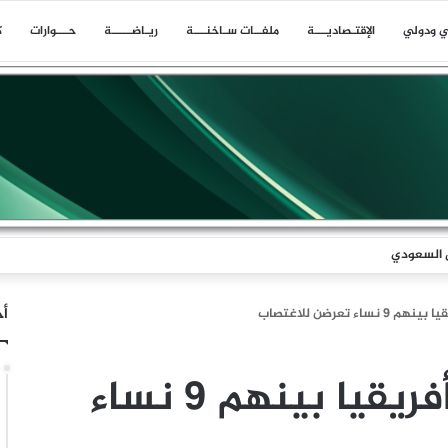
ي ودولي
اﻹقتـصاديـــة
ملفــات سـاخنـــة
ريـاضـــــة
حـــوارات
ك
ل السعودي
أخ
حرض .. تحرير 41 أفريقيا بينهم 9 نساء