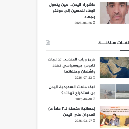
عاشوراء اليمن.. حين يتحول
الوفاء للحسين إلى موقفٍ
وجهاد
2026-06-26
فــات سـاخنـــة
هرمز وباب المندب.. تداعيات
كابوس جيوسياسي تهدد
واشنطن وحلفائها
2026-07-22
كيف منعت السعودية اليمن
من استخراج ثرواته؟
2026-07-10
إحصائية مفصلة لـ11 عاماً من
العدوان على اليمن
2026-03-27