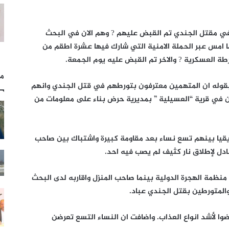
ي مقتل الجندي تم القبض عليهم ? وهم الان في البحث
 امس عبر الحملة الامنية التي شارك فيها عشرة اطقم من
شرطة العسكرية ? والاخر تم القبض عليه يوم الجمعة.
مل
بقوله ان المتهمين معترفون بتورطهم في قتل الجندي وانهم
ن في قرية “العسيلية ” بمديرية حرض بناء على معلومات من
لـ” الشارع” عن انهم قاموا بتحرير 41 افريقيا بينهم تسع نساء بعد مقاومة كبيرة واشتباك بين صاحب
بادل لإطلاق نار كثيف لم يصب فيه احد.
ى منظمة الهجرة الدولية بينما صاحب المنزل واقاربه لدى البحث
المتورطين بقتل الجندي عباد.
ضوا لأشد انواع العذاب. واضافت ان النساء التسع تعرضن