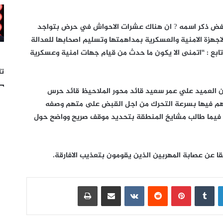
رفض ذكر اسمه ? ان هناك عشرات الاحواش في حرض بتواجد
اجهزة الامنية والعسكرية بمداهمتها وتسليم اصحابها للعدالة
وتابع : “اتمنى الا يكون ما حدث من قيام جهات امنية وعسكرية
تا
العميد علي عمر سعيد قائد محور الملاحيظ قائد حرس
هم فيها بسرعة التحرك من اجل القبض على متهم وصفه
 فيما طالب مشايخ المنطقة بتحديد موقف صريح وواضح حول
 عن عصابة المهربين الذين يقومون بتعذيب الافارقة.
لينكدإن
بينتيريست
مشاركة عبر البريد
طباعة