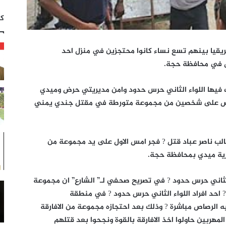
كت
 حملة امنية في مديرية حرض امس 41 افريقيا بينهم تسع نساء كانوا محتجزين في منزل احد
ض في محافظة حجة.
 فيها اللواء الثاني حرس حدود وامن مديريتي حرض وميدي
القبض على شخصين من مجموعة متورطة في مقتل جندي يمني
لب ناصر عباد قتل ? فجر امس الاول على يد مجموعة من
ية ميدي بمحافظة حجة.
الثاني حرس حدود ? في تصريح صحفي لـ” الشارع” ان مجموعة
 احد افراد اللواء الثاني حرس حدود ? في منطقة
 الرصاص مباشرة ? وذلك بعد احتجازه مجموعة من الافارقة
مهربين حاولوا اخذ الافارقة بالقوة ونجحوا بعد قتلهم