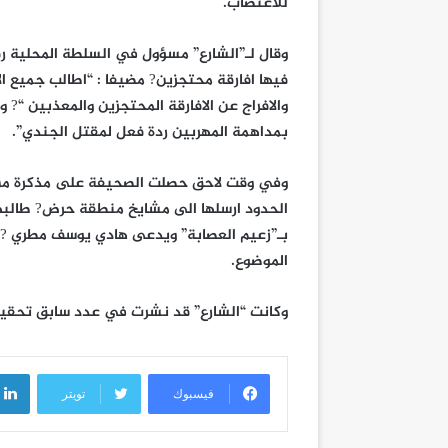
للاغتصاب.
وقال لـ”الشارع” مسؤول في السلطة المحلية 
فيها افارقة محتجزين? مضيفا : “اطالب جميع ال
والافراج عن الافارقة المحتجزين والمعذبين “? 
بمداهمة المهربين ردة فعل لمقتل الجندي”.
وفي وقت لاحق حصلت الصحيفة على مذكرة من 
الحدود ارسلها الى مشايخ منطقة حرض? طالب
بـ”زعيم العصابة” ويدعى هادي يوسف مطري ?
الموضوع.
وكانت “الشارع” قد نشرت في عدد سابق تحقيقا
فيسبوك
تويتر