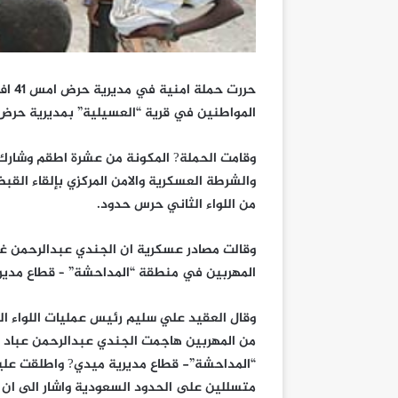
حررت
المواطنين في قرية “العسيلية” بمديرية حر
وقامت الحملة? المكونة من عشرة اطقم وشارك
والشرطة العسكرية والامن المركزي بإلقاء 
من اللواء الثاني حرس حدود.
وقالت مصادر عسكرية ان الجندي عبدالرحمن غا
المهربين في منطقة “المداحشة” – قطاع مدير
وقال العقيد علي سليم رئيس عمليات اللواء 
من المهربين هاجمت الجندي عبدالرحمن عباد ?
“المداحشة”- قطاع مديرية ميدي? واطلقت عليه
متسللين على الحدود السعودية واشار الى ان ال