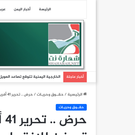
الرئيسة
أخبار اليمن
عرب
الخارجية اليمنية تتوقع تصاعد العوي
أخبار عاجلة
الرئيسية
/
حقــوق وحريـات
/
حرض .. تحرير 41 أفريقيا بينهم 9 نساء تعرضن للاغتصاب
حقــوق وحريـات