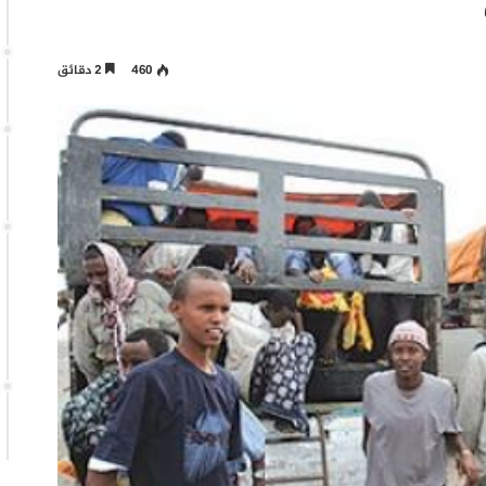
460
2 دقائق