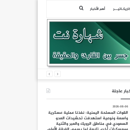
بحث
اريكـاتيـــر
أهم الأخبار
عن
بار عاجلة
2026-08-06
القوات المسلحة اليمنية: نفذنا عملية عسكرية
واسعة ونوعية استهدفت تحشيدات العدو
السعودي في مناطق الرويك والعبر والثنية
ومعسكرات أخرى تابعة لما يسمى الفرقة الأولى