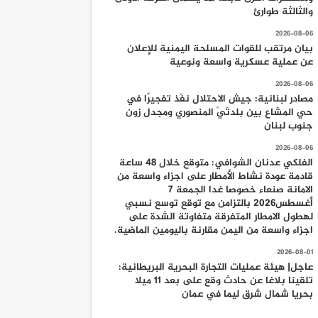
والثالثة طوارئ
2026-08-06
بيان مرتقب للقوات المسلحة اليمنية للإعلان
عن عملية عسكرية واسعة ونوعية
2026-08-06
مصادر لبنانية: جيش الاحتلال نفّذ تفجيرًا في
حي المشاع بين بلدتَيْ المنصوري ومجدل زون
جنوب لبنان
2026-08-06
الفلكي عدنان الشوافي: متوقع خلال 48 ساعة
قادمة عودة نشاط الأمطار على اجزاء واسعة من
الامانة صنعاء خصوصا غدا الجمعة 7
أغسطس2026 بالتزامن مع توقع توسع نسبي
لهطول الامطار المتفرقة متفاوتة الشدة على
اجزاء واسعة من اليمن مقارنة باليومين الماضية.
2026-08-01
عاجل| هيئة عمليات التجارة البحرية البريطانية:
تلقينا بلاغا عن حادث وقع على بعد 11 ميلا
بحريا شمال شرق ليما في عمان