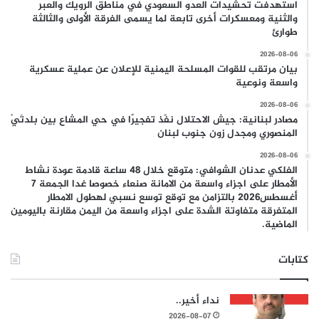
استهدفت تحشيدات العدو السعودي في مناطق الرويك والعبر
والثنية ومعسكرات أخرى تابعة لما يسمى الفرقة الأولى والثالثة
طوارئ
2026-08-06
بيان مرتقب للقوات المسلحة اليمنية للإعلان عن عملية عسكرية
واسعة ونوعية
2026-08-06
مصادر لبنانية: جيش الاحتلال نفّذ تفجيرًا في حي المشاع بين بلدتَيْ
المنصوري ومجدل زون جنوب لبنان
2026-08-06
الفلكي عدنان الشوافي: متوقع خلال 48 ساعة قادمة عودة نشاط
الأمطار على اجزاء واسعة من الامانة صنعاء خصوصا غدا الجمعة 7
أغسطس2026 بالتزامن مع توقع توسع نسبي لهطول الامطار
المتفرقة متفاوتة الشدة على اجزاء واسعة من اليمن مقارنة باليومين
الماضية.
كتابات
نداء أخير..
2026-08-07