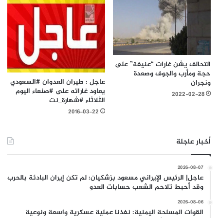
التحالف يشن غارات “عنيفة” على
حجة ومأرب والجوف وصعدة
عاجل : طيران العدوان #السعودي
ونجران
يعاود غاراته على #صنعاء اليوم
2022-02-28
الثلاثاء #شهارة_نت
2016-03-22
أخبار عاجلة
2026-08-07
عاجل| الرئيس الإيراني مسعود بزشكيان: لم تكن إيران البادئة بالحرب
وقد أحبط تلاحم الشعب حسابات العدو
2026-08-06
القوات المسلحة اليمنية: نفذنا عملية عسكرية واسعة ونوعية