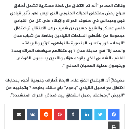
وقالت المصادر “أنه تم الاتفاق عل خطة عسكرية تشمل أطلاق
سراح بعض معتقلي الحراك الجنوبي الذي ليس لهم تأثير قيادي
قوي وميداني في صفوف الحراك والإبقاء على كل من القيادي
قاسم عسكر والشيخ حسين بن شعيب رهن الاعتقال ?واعتقال
مجموعة من ناشطي الساحات القيادين وخاصة من شباب عدن
“المعلا- خور مكسر- المنصورة –التواهي- كرتير والبريقة-
والممدارة” في مدينة عدن ? وباعتقالهم سيضعف الحراك وحدة
الغضب الشعبي الذي يقوده هؤلاء واللذين يسببون الفوضى
ويقودون عملية العصيان المدني “.
مضيفا?ٍ أن الاجتماع اتفق على الايعاز لأطراف جنوبية أخرى بمحاولة
الاتفاق مع فصيل القيادي “باعوم” باي سقف يطرحه ? وتجنيبه عن
“البيض “وجماعته وعمل انشقاق بين فصائل الحراك المتشددة”.
لينكدإن
بينتيريست
مشاركة عبر البريد
طباعة