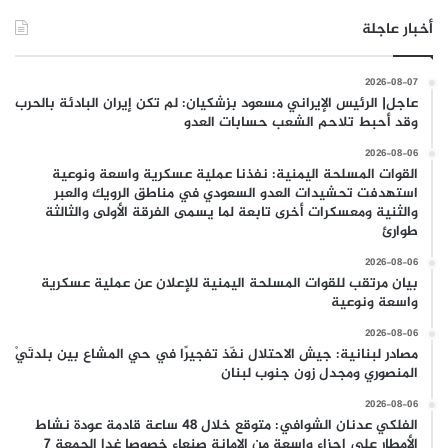
أخبار عاجلة
2026-08-07
عاجل| الرئيس الإيراني مسعود بزشكيان: لم تكن إيران البادئة بالحرب
وقد أحبط تلاحم الشعب حسابات العدو
2026-08-06
القوات المسلحة اليمنية: نفذنا عملية عسكرية واسعة ونوعية
استهدفت تحشيدات العدو السعودي في مناطق الرويك والعبر
والثنية ومعسكرات أخرى تابعة لما يسمى الفرقة الأولى والثالثة
طوارئ
2026-08-06
بيان مرتقب للقوات المسلحة اليمنية للإعلان عن عملية عسكرية
واسعة ونوعية
2026-08-06
مصادر لبنانية: جيش الاحتلال نفّذ تفجيرًا في حي المشاع بين بلدتَيْ
المنصوري ومجدل زون جنوب لبنان
2026-08-06
الفلكي عدنان الشوافي: متوقع خلال 48 ساعة قادمة عودة نشاط
الأمطار على اجزاء واسعة من الامانة صنعاء خصوصا غدا الجمعة 7