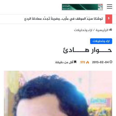
القائمة
توشكا سيّدُ الموقف في مأرب.. وضربةٌ تُجدِّد معادلةَ الردع
الرئيسية
/
اراء وتحليلات
اراء وتحليلات
حـــوار هــــادئ
2013-02-04
570
أقل من دقيقة