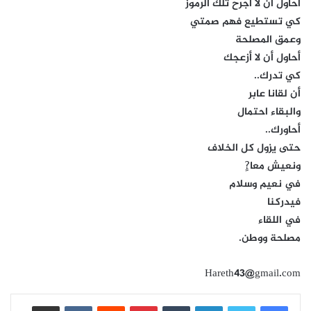
أحاول أن لا اجرح تلك الرموز
كي تستطيع فهم صمتي
وعمق المصلحة
أحاول أن لا أزعجك
كي تدرك..
أن لقانا عابر
والبقاء احتمال
أحاورك..
حتى يزول كل الخلاف
ونعيش معا?ٍ
في نعيم وسلام
فيدركنا
في اللقاء
مصلحة ووطن.
Hareth43@gmail.com
لينكدإن
بينتيريست
مشاركة عبر البريد