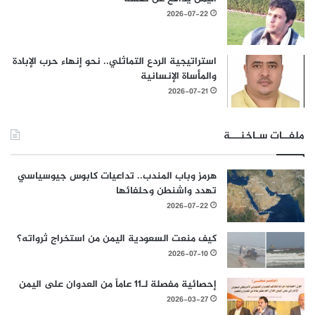
2026-07-22
استراتيجية الردع التماثلي.. نحو إنهاء حرب الإبادة
والمأساة الإنسانية
2026-07-21
ملفــات سـاخنـــة
هرمز وباب المندب.. تداعيات كابوس جيوسياسي
تهدد واشنطن وحلفائها
2026-07-22
كيف منعت السعودية اليمن من استخراج ثرواته؟
2026-07-10
إحصائية مفصلة لـ11 عاماً من العدوان على اليمن
2026-03-27