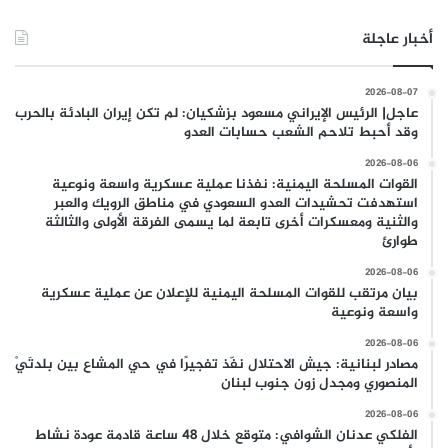
أخبار عاجلة
2026-08-07
عاجل| الرئيس الإيراني مسعود بزشكيان: لم تكن إيران البادئة بالحرب
وقد أحبط تلاحم الشعب حسابات العدو
2026-08-06
القوات المسلحة اليمنية: نفذنا عملية عسكرية واسعة ونوعية
استهدفت تحشيدات العدو السعودي في مناطق الرويك والعبر
والثنية ومعسكرات أخرى تابعة لما يسمى الفرقة الأولى والثالثة
طوارئ
2026-08-06
بيان مرتقب للقوات المسلحة اليمنية للإعلان عن عملية عسكرية
واسعة ونوعية
2026-08-06
مصادر لبنانية: جيش الاحتلال نفّذ تفجيرًا في حي المشاع بين بلدتَيْ
المنصوري ومجدل زون جنوب لبنان
2026-08-06
الفلكي عدنان الشوافي: متوقع خلال 48 ساعة قادمة عودة نشاط