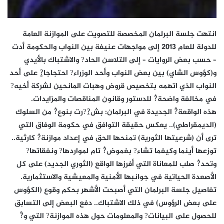
انتهت جلسة البرلمان المخصصة للتصويت على الموازنة العامة
للدولة للعام 2013 إلى مواجهات عنيفة بين النواب والحكومة أدت
– حسب بعض الروايات – إلى التلاسن الحاد? والاشتباك بالأيدي
و(كؤوس الشاي) بين بعض النواب وأحد الوزراء? احتجاجا?ٍ على أحد
النواب الذي اتهمه بتخصيص قروض وهبات المانحين لشركة أخيه?
في مخالفة واضحة?ُ للدستور وقانون المناقصات والمزايدات.
هذه الواقعة?ْ الجديدة في البرلمان: بش?ِ?رت بنوع?ُ من السلوك
(الديمقراطي).. يعكس حقيقة التوافق في حكومة الوفاق التي
ترى أن (شرعيتها الثورية) تمنحها الحق في إعداد موازنة?ُ كارثية..
توزعها أينما وكيفما تشاء? بغموض?ُ تام لمواردها? ونفقاتها?
وتحد?ُ صلب للمعاناة التي أفرزها الواقع (الثوري الجديد) على كل
الأصعدة الحياتية في جوانبها الأمنية والمعيشية والاستثمارية.
تفاصيل جلسة البرلمان التي أصبحت الأشهر بحكم وقوع (الكؤوس
على بعض الرؤوس) في ذلك الاشتباك.. دفع البعض إلى التسابق
للحصول على البيانات? والمعلومات حول هذه الموازنة? التي و?ْ