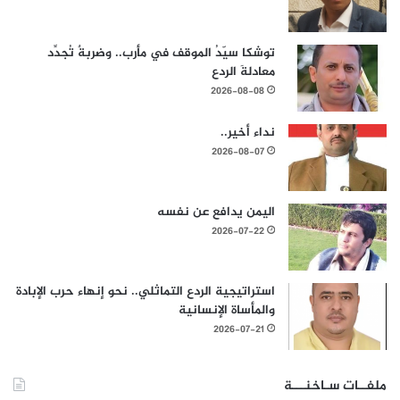
توشكا سيّدُ الموقف في مأرب.. وضربةٌ تُجدِّد
معادلةَ الردع
2026-08-08
نداء أخير..
2026-08-07
اليمن يدافع عن نفسه
2026-07-22
استراتيجية الردع التماثلي.. نحو إنهاء حرب الإبادة
والمأساة الإنسانية
2026-07-21
ملفــات سـاخنـــة