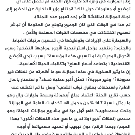
إطار الموازنة في وازرة الداخلية فإن اللجنة لم تحصل على أي
توضيح أو معلومات حول ذلك? لامتناع وزير الداخلية عن الحضور إلى
لجنة الموازنة لمناقشة الأمر (حد تعبير هذه اللجنة).
تم هذا في الوقت الذي كان الجميع يتوقع من الحكومة أن تباشر
تصحيح الاختلالات في مخصصات القوات المسلحة والأمن..
والسيطرة على الإيرادات وتوظيفها في تحسين مرتبات الضباط
والجنود? وتنفيذ مراحل استراتيجية الأجور لمواجهة التضخم? وسوء
الأحوال المعيشية لمنتسبي هذه المؤسسة? بسبب تردي الأوضاع
الاقتصادية? وتصاعد أسعار السلع? وتكاليف الحياة الأساسية..
إن ما يثير السخرية في هذه الموازنة هو ما أظهرته من نفقات غير
معروفة?ُ? وغير مبوبة?ُ? تمثل أكبر عملية فساد?ُ واستهتار بالمال
العام? واستخفاف بعقول نواب الشعب? وصل ما تم الكشف عنه
حسب تقرير اللجنة: اعتماد مبلغ أربعمائة وسبعة مليارات ريال وهو
ما يمثل نسبة 14.7 % من مجمل الاستخدامات العامة في الموازنة
وتحت مسمىغريب? ظهر لأول مرة في مشاريع موازنات الدولة? وهو
مسمى (نفقات أخرى) ولا ندري ما هي هذه النفقات الأخرى? بهذا
الحجم? وبهذا الرقم? دون تبويب أو تحديد مسمياتها أو أوجه
إنفاقها? في سلوك يثير الريبة والتوجس? وفي ظل الحديث عن