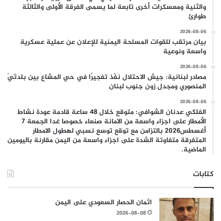
والثنية ومعسكرات أخرى تابعة لما يسمى الفرقة الأولى والثالثة
طوارئ
2026-08-06
بيان مرتقب للقوات المسلحة اليمنية للإعلان عن عملية عسكرية
واسعة ونوعية
2026-08-06
مصادر لبنانية: جيش الاحتلال نفّذ تفجيرًا في حي المشاع بين بلدتَيْ
المنصوري ومجدل زون جنوب لبنان
2026-08-06
الفلكي عدنان الشوافي: متوقع خلال 48 ساعة قادمة عودة نشاط
الأمطار على اجزاء واسعة من الامانة صنعاء خصوصا غدا الجمعة 7
أغسطس2026 بالتزامن مع توقع توسع نسبي لهطول الامطار
المتفرقة متفاوتة الشدة على اجزاء واسعة من اليمن مقارنة باليومين
الماضية.
كتابات
اثمان الحصار السعودي على اليمن
2026-08-08