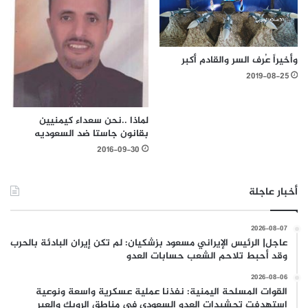
وأخيراً عُرف السر والقادم أكبر
2019-08-25
لماذا ..نحن سعداء كيمنيين
بقانون جاستا ضد السعوديه
2016-09-30
أخبار عاجلة
2026-08-07
عاجل| الرئيس الإيراني مسعود بزشكيان: لم تكن إيران البادئة بالحرب
وقد أحبط تلاحم الشعب حسابات العدو
2026-08-06
القوات المسلحة اليمنية: نفذنا عملية عسكرية واسعة ونوعية
استهدفت تحشيدات العدو السعودي في مناطق الرويك والعبر