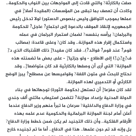
صفت بالكارثة? والتي قادت إلى المواجهات بين النواب والحكومة..
وكادت أن تعصف بما تبقى من المؤسسات (المقيدة أصلا?ٍ في
عملها بموجب التوافق وليس بنصوص الدستور) لولا تدخل رئيس
الجمهوريه لإنقاذ الموقف بالدعوة إلى اجتماع?ُ عاجل?ُ للحكومة
والبرلمان? يرأسه بنفسه? لضمان استمرار البرلمان في عمله
واستكمال إقرار هذه الموازنة.. وقد كان? وعلى قاعدة: (مصائب
قوم?ُ عند قوم?ُ فوائد?ْ).. فقد كان مفيدا?ٍ ذلك الاشتباك الذي د?ِ
ف?ِع?ِن?ِا إلى الاطلاع – ولو جزئيا?ٍ – على بعض ما تضمنته هذه
الموازنة? التي أرى أن وصفها بالكارثية قد كان متواضعا?ٍ.. وقد
نحتاج للبحث في متون اللغة? وقواميسها عن مصطلح?ُ يبرز الوضع
الكارثي أو التدميري لهذه الموازنة.
لقد كان مفزعا?ٍ أن تستهل (حكومة الثورة) توجهاتها في بناء
الدولة المدنية بإعداد موازنة?ُ تتضمن استيعاب مائتي ألف جندي
في وزارة الدفاع والداخلية? سرعان ما تبرأ منهم وزير الدفاع عندما
أعلن أمام لجنة الموازنة البرلمانية والحكومية عدم علمه بهذه
الأرقام الفلكية.. وأن ذلك التجنيد لم يكن ضمن خطط وزارة الدفاع?
بل وإنه قد تم دون علمها.. هذا في الدفاع.. أما ما تم تجنيده خارج