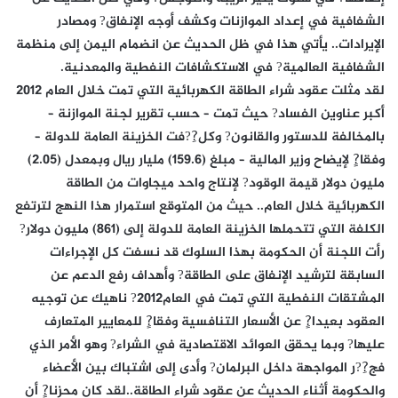
الشفافية في إعداد الموازنات وكشف أوجه الإنفاق? ومصادر
الإيرادات.. يأتي هذا في ظل الحديث عن انضمام اليمن إلى منظمة
الشفافية العالمية? في الاستكشافات النفطية والمعدنية.
لقد مثلت عقود شراء الطاقة الكهربائية التي تمت خلال العام 2012
أكبر عناوين الفساد? حيث تمت – حسب تقرير لجنة الموازنة –
بالمخالفة للدستور والقانون? وكل?ِ?فت الخزينة العامة للدولة –
وفقا?ٍ لإيضاح وزير المالية – مبلغ (159.6) مليار ريال وبمعدل (2.05)
مليون دولار قيمة الوقود? لإنتاج واحد ميجاوات من الطاقة
الكهربائية خلال العام.. حيث من المتوقع استمرار هذا النهج لترتفع
الكلفة التي تتحملها الخزينة العامة للدولة إلى (861) مليون دولار?
رأت اللجنة أن الحكومة بهذا السلوك قد نسفت كل الإجراءات
السابقة لترشيد الإنفاق على الطاقة? وأهداف رفع الدعم عن
المشتقات النفطية التي تمت في العام2012? ناهيك عن توجيه
العقود بعيدا?ٍ عن الأسعار التنافسية وفقا?ٍ للمعايير المتعارف
عليها? وبما يحقق العوائد الاقتصادية في الشراء? وهو الأمر الذي
فج?ِ?ر المواجهة داخل البرلمان? وأدى إلى اشتباك بين الأعضاء
والحكومة أثناء الحديث عن عقود شراء الطاقة..لقد كان محزنا?ٍ أن