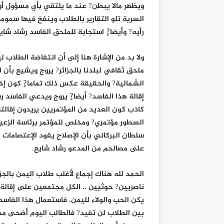
ويظهر مالا يبطن? عند ما يلتقي بأي مسؤول أو
السرية تلو التقارير بالطلاب وينفخ فيها سمو
رأيه? وأيضا?ٍ استجابة للملحق الفاسد رشاد شا
ولا بد من الإشارة هنا إلى أن انتفاضة الطلا
ملحق ثقافي لبلدنا بالجزائر? يروج ويشيع بأن
الشمالية? والحقيقة عكس ذلك تماما?ٍ كون إخو
إقالة هذا الفاسد? أيضا?ٍ يروج ويدعي الفاسد 
كاذب كون العديد من المؤتمريين يريدون إقالته 
السطور مؤتمري? ومخلص للمؤتمر برئاسة الزعي
سلطان البركاني بأن الإصلاح يقود الإعتصامات
على مصالحم من المدعو رشاد شايع.
الحمد لله هناك إجماع لأغلب طلاب اليمن بالج
ناصريين? حوثيين .. الكل مجتمعين على إقالة
يكن الحب والولاء لليمن. فاستعمال هذا الفاسد
بين الطلاب لن تفيد? فالطالب اليوم أضحى مد