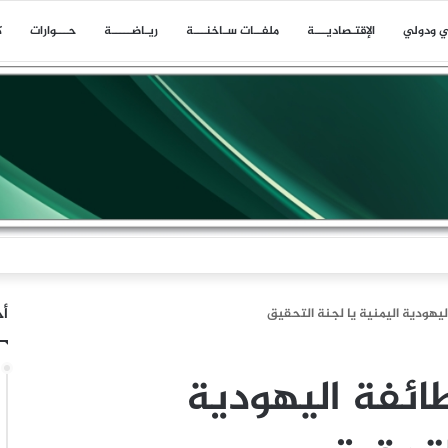
ي ودولي
اﻹقتـصاديـــة
ملفــات سـاخنـــة
ريـاضـــــة
حـــوارات
ك
ن: لم تكن إيران البادئة بالحرب وقد أحبط تلاحم الشعب حسابات العدو
أخ
ليهودية اليمنية يا لجنة التحقيق
ائفة اليهودية