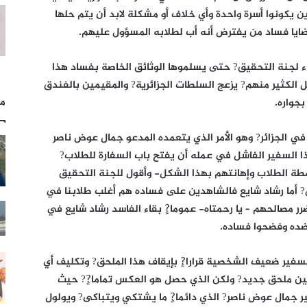
ذين يكونوا أسرة واحدة وأي خلاف أو مشكلة لابد أن يتم حلها
ضايا فساد من يفترض أنه أب لطلابه المسؤول عليهم.
قاء لجنة التحقيق? حتى يسلموها الوثائق الخاصة بفساد هذا
لكثير منهم? يزعج السلطات الجزائرية? والمقيمين بالفندق
مل
بجواره.
في الجزائر? وهو الأمر الذي يتعمده المدعو جمال عوض ناصر
ا السفير الفاشل في عمله أن يفتح باب السفارة للطلاب?
طة الطلاب وإهانتهم بهذا الشكل- وأقول للجنة التحقيق
 أما رشاد شايع فالشاهدين على فساده هم أغلب طلابنا في
ضرر مصالحهم – يا رحمتاه- عموما?ٍ بقاء الفاسد رشاد شايع في
ضده وفضحوا فساده.
السفير ضعيف الشخصية قرارا?ٍ بإيقاف هذا الملحق? وتكليف أي
ن ملحق جديد? ولكن الذي حصل هو العكس تماما?ٍ? حيث
ر جمال عوض ناصر? الذي دائما?ٍ ما يشتكي ويتباكى? ويولول