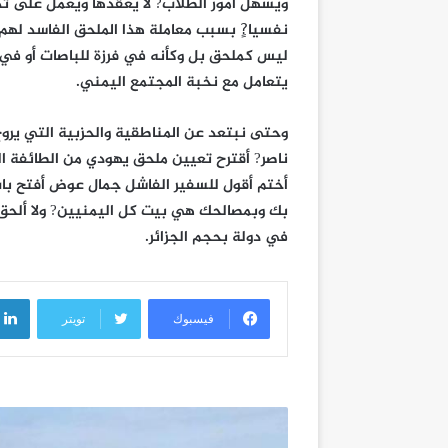
ويسهل أمور الطلاب? لا يعقدها ويعمل على ت
نفسيا?ٍ بسبب معاملة هذا الملحق الفاسد لهم
ليس كملحق بل وكأنه في فرزة للباصات أو في
يتعامل مع نخبة المجتمع اليمني.
وحتى نبتعد عن المناطقية والحزبية التي يرو
ناصر? أقترح تعيين ملحق يهودي من الطائفة ال
أختم أقول للسفير الفاشل جمال عوض أفتح باب
بك وبمصالحك هي بيت كل اليمنيين? ولا ألحق 
في دولة بحجم الجزائر.
فيسبوك
تويتر