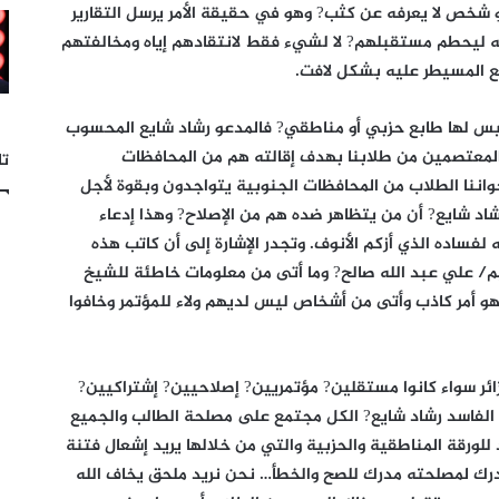
 شخص لا يعرفه عن كثب? وهو في حقيقة الأمر يرسل التقارير
مه ليحطم مستقبلهم? لا لشيء فقط لانتقادهم إياه ومخالفتهم
يع المسيطر عليه بشكل لافت.
ب ليس لها طابع حزبي أو مناطقي? فالمدعو رشاد شايع المحسوب
 المعتصمين من طلابنا بهدف إقالته هم من المحافظات
تا
اننا الطلاب من المحافظات الجنوبية يتواجدون وبقوة لأجل
رشاد شايع? أن من يتظاهر ضده هم من الإصلاح? وهذا إدعاء
لفساده الذي أزكم الأنوف. وتجدر الإشارة إلى أن كاتب هذه
م/ علي عبد الله صالح? وما أتى من معلومات خاطئة للشيخ
 هو أمر كاذب وأتى من أشخاص ليس لديهم ولاء للمؤتمر وخافوا
زائر سواء كانوا مستقلين? مؤتمريين? إصلاحيين? إشتراكيين?
 الفاسد رشاد شايع? الكل مجتمع على مصلحة الطالب والجميع
 للورقة المناطقية والحزبية والتي من خلالها يريد إشعال فتنة
رك لمصلحته مدرك للصح والخطأ… نحن نريد ملحق يخاف الله