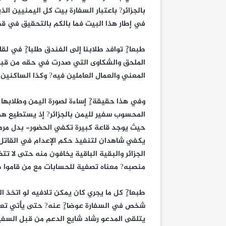
بالجزائر? باعتبار السفارة بيت كل اليمنيين ال
في إطار هذا البيت فما بالكم بالتحقيق في ق
طبعا?ٍ توافد طلابنا إلى الفندق طلبا?ٍ في ل
الملحق والشكاوى التي صدرت في حقه من قبل ا
المعني والعمال العاملين فيه? وكذا الساكنين 
وفي هذا حقيقة?ٍ إساءة لصورة اليمن وطلابها 
المحسوب سفير لليمن بالجزائر? إذ يستطيع هذ
حيث يوجد قاعة كبيرة تكفي الحضور- بدل مرم
يكفي شاهدان لتنفيذ حكم الإعدام في القاتل?
الجزائر والبقية الباقية يخافون منه حتى لا تت
منصبه? معناه تصفية للحسابات مع من قاموا 
طبعا?ٍ كل ما يجري كان يمكن تلافيه لو اتخذ 
شخص في السفارة عوضا?ٍ عنه? حتى يأتي تعي
يتلقى المدعو رشاد شايع الدعم من قبل السفي