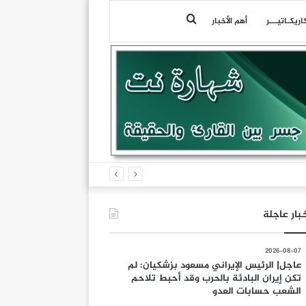
بحث
اريكـاتيـــر
أهم الأخبار
عن
بار عاجلة
2026-08-07
عاجل| الرئيس الإيراني مسعود بزشكيان: لم
تكن إيران البادئة بالحرب وقد أحبط تلاحم
الشعب حسابات العدو