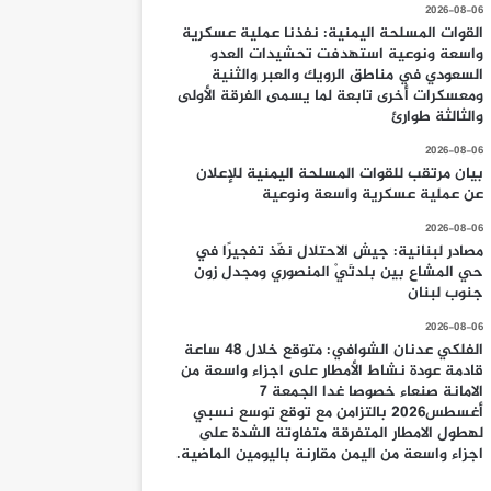
2026-08-06
القوات المسلحة اليمنية: نفذنا عملية عسكرية
واسعة ونوعية استهدفت تحشيدات العدو
السعودي في مناطق الرويك والعبر والثنية
ومعسكرات أخرى تابعة لما يسمى الفرقة الأولى
والثالثة طوارئ
2026-08-06
بيان مرتقب للقوات المسلحة اليمنية للإعلان
عن عملية عسكرية واسعة ونوعية
2026-08-06
مصادر لبنانية: جيش الاحتلال نفّذ تفجيرًا في
حي المشاع بين بلدتَيْ المنصوري ومجدل زون
جنوب لبنان
2026-08-06
الفلكي عدنان الشوافي: متوقع خلال 48 ساعة
قادمة عودة نشاط الأمطار على اجزاء واسعة من
الامانة صنعاء خصوصا غدا الجمعة 7
أغسطس2026 بالتزامن مع توقع توسع نسبي
لهطول الامطار المتفرقة متفاوتة الشدة على
اجزاء واسعة من اليمن مقارنة باليومين الماضية.