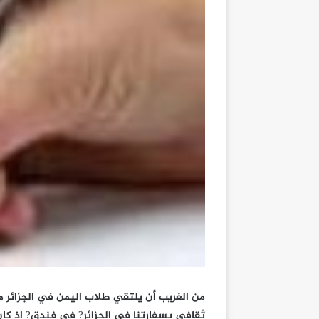
من الغريب أن يلتقي طلاب اليمن في الجزائر 
ثقافي بسفارتنا في الجزائر? في فندق? إذ كان