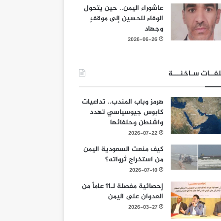
عاشوراء اليمن.. حين يتحول
الوفاء للحسين إلى موقفٍ
وجهاد
2026-06-26
فــات سـاخنـــة
هرمز وباب المندب.. تداعيات
كابوس جيوسياسي تهدد
واشنطن وحلفائها
2026-07-22
كيف منعت السعودية اليمن
من استخراج ثرواته؟
2026-07-10
إحصائية مفصلة لـ11 عاماً من
العدوان على اليمن
2026-03-27