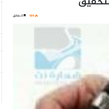
التحقيق
509
2 دقائق