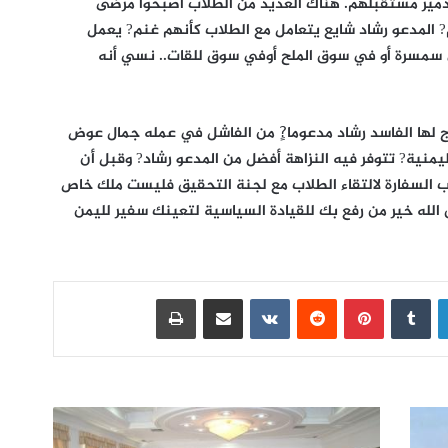
دمير مستقبلهم. هناك العديد من الطلاب أصبحوا مرضى
? المدعو رشاد شايع يتعامل مع الطلاب كأنهم غنم? يعمل
 سمسرة أو في سوق الملح أوفي سوق للقات.. نسي أنه
ج لها الفاسد رشاد مدعوما?ٍ من الفاشل في عمله جمال عوض
يمنية? تتوفر فيه النزاهة أفضل من المدعو رشاد? وقبل أن
 السفارة لالتقاء الطلاب مع لجنة التحقيق فليست ملك خاص
الله خير من رفع بك للقيادة السياسية لتعينك سفير لليمن
لينكدإن
بينتيريست
مشاركة عبر البريد
طباعة