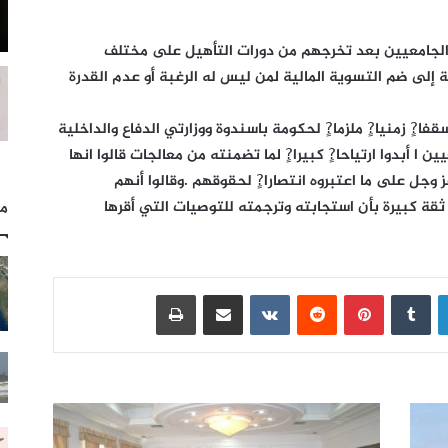
الجامعيين بعد تخرجهم من دورات التأهيل على مختلف
لى ضم التسوية المالية لمن ليس له الرغبة أو عدم القدرة
?ٍ زمنيا?ٍ ملزما?ٍ لحكومة باسندوة ووزارتي الدفاع والداخلية
 ا أبدوا ارتياحا?ٍ كبيرا?ٍ لما تضمنته من معالجات قالوا انها
ل على ما اعتبروه انتصارا?ٍ لحقوقهم .وقالوا أنهم
ة كبيرة بأن استجابته وترجمته للتوصيات التي أقرها
مل
لينكدإن
بينتيريست
مشاركة عبر البريد
طباعة