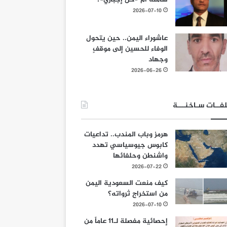
2026-07-10
عاشوراء اليمن.. حين يتحول
الوفاء للحسين إلى موقفٍ
وجهاد
2026-06-26
فــات سـاخنـــة
هرمز وباب المندب.. تداعيات
كابوس جيوسياسي تهدد
واشنطن وحلفائها
2026-07-22
كيف منعت السعودية اليمن
من استخراج ثرواته؟
2026-07-10
إحصائية مفصلة لـ11 عاماً من