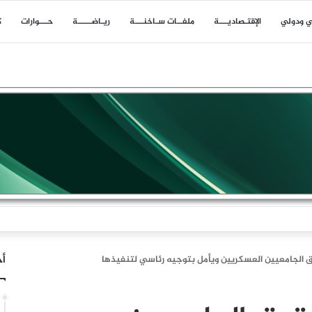
ي ودولي
اﻹقتـصاديـــة
ملفــات سـاخنـــة
ريـاضـــــة
حـــوارات
ك
ن: لم تكن إيران البادئة بالحرب وقد أحبط تلاحم الشعب حسابات العدو
أخ
ق الجامعيين العسكريين ويأمل بتوجيه رئاسي لتنفيذها