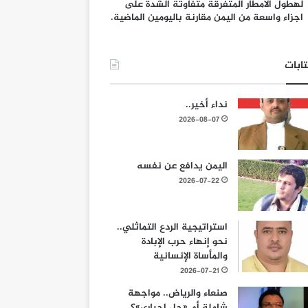
لهطول الامطار المتفرقة متفاوتة الشدة على
اجزاء واسعة من اليمن مقارنة باليومين الماضية.
ابات
نداء أخير..
2026-08-07
اليمن يدافع عن نفسه
2026-07-22
استراتيجية الردع التماثلي..
نحو إنهاء حرب الإبادة
والمأساة الإنسانية
2026-07-21
صنعاء والرياض.. مواجهة
شاملة أم «حل إجباري»؟