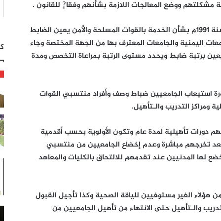
 مشكلتهم ووضع المعالجات اللازمة بشأنهم وفقا?ٍ للقانون .
وبحسب المادة ( 13-ج) من القانون رقم (67) لسنة 1991م بشأن الخدمة بالقوات المسلحة والأمن يعين الضابط
معات اليمنية والجامعات المعترف بها من الجهة المختصة وجاء
كت
لجامعي يعين برتبة ضابط ويحدد مستوى الرتبة بمراعاة التخصص ومدة
رة استيعاب الجامعيين ضباط وصف وأفراد منتسبي القوات
 ومراكز التدريب والـتأهيل.
م دورات تأهيلية لمدة عام وتكون الأولوية بحسب أقدمية
لتحاق بالخدمة ويتم منحهم رتبة الملازم 2 بعد تخرجهم مباشرة وعدم إخضاع الجامعيين من منتسبي
ضع لها المدنيين عند تقدمهم للالتحاق بالكليات والمعاهد
هؤلاء الغير مستوفيين للياقة الصحية وكذا تأجيل القبول
لتدريب والـتأهيل حتى الانتهاء من تأهيل الجامعيين من