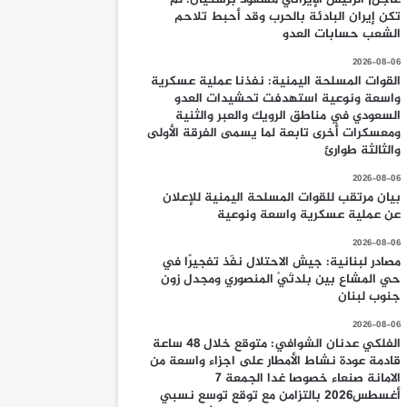
تكن إيران البادئة بالحرب وقد أحبط تلاحم
الشعب حسابات العدو
2026-08-06
القوات المسلحة اليمنية: نفذنا عملية عسكرية
واسعة ونوعية استهدفت تحشيدات العدو
السعودي في مناطق الرويك والعبر والثنية
ومعسكرات أخرى تابعة لما يسمى الفرقة الأولى
والثالثة طوارئ
2026-08-06
بيان مرتقب للقوات المسلحة اليمنية للإعلان
عن عملية عسكرية واسعة ونوعية
2026-08-06
مصادر لبنانية: جيش الاحتلال نفّذ تفجيرًا في
حي المشاع بين بلدتَيْ المنصوري ومجدل زون
جنوب لبنان
2026-08-06
الفلكي عدنان الشوافي: متوقع خلال 48 ساعة
قادمة عودة نشاط الأمطار على اجزاء واسعة من
الامانة صنعاء خصوصا غدا الجمعة 7
أغسطس2026 بالتزامن مع توقع توسع نسبي