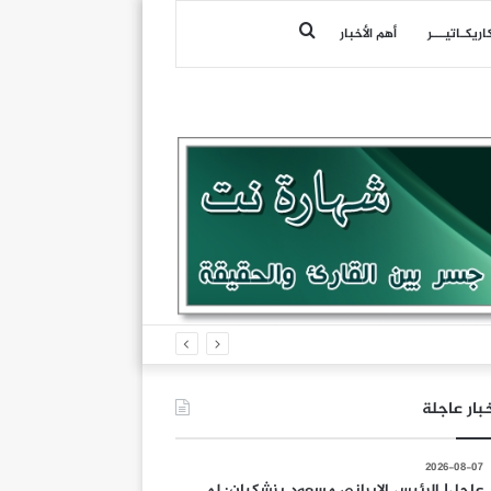
بحث
اريكـاتيـــر
أهم الأخبار
عن
بار عاجلة
2026-08-07
عاجل| الرئيس الإيراني مسعود بزشكيان: لم