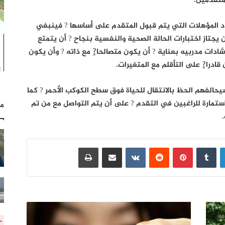
متقدمين.
المؤهلات التي يتم قبول المتقدم على أساسها ? فينبغي
يجتاز اختبارات الحالة الصحية والنفسية بنجاح ? أن يتمتع
شادات مدربيه بعناية ? أن يكون متصالحا?ٍ مع ذاته ? وأن يكون
قادرا?ٍ على التأقلم مع المتغيرات.
سيحالفهم الحظ بالانتقال للحياة فوق سطح الكوكب الأحمر ? كما
لاستمارة للراغبين في التقدم ? على أن يتم التواصل مع من تم
مل
لينكدإن
بينتيريست
مشاركة عبر البريد
طباعة