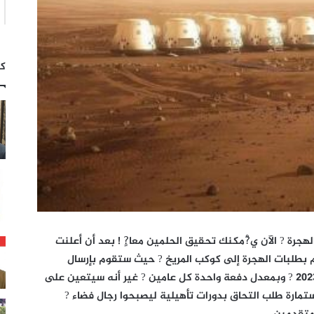
كت
جرة ? الآن ي?ْمكنك تحقيق الحلمين معا?ٍ ! بعد أن أعلنت
اب التقدم بطلبات الهجرة إلى كوكب المريخ ? حيث ستقوم بإرسال
الدفعة الأولى من المهاجرين اعتبارا?ٍ من عام 2023 ? وبمعدل دفعة واحدة كل عامين ? غير أنه سيتعين على
استمارة طلب التحاق بدورات تأهيلية ليصبحوا رجال فضاء ?