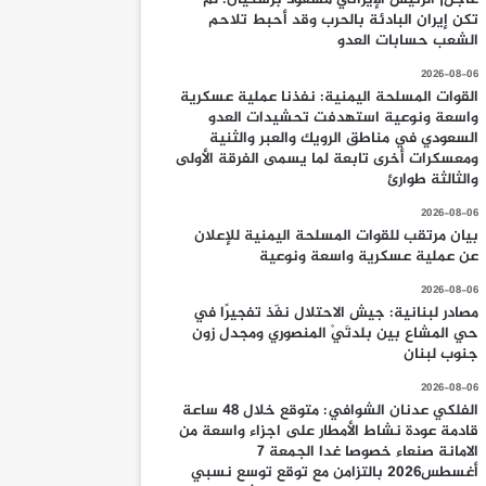
تكن إيران البادئة بالحرب وقد أحبط تلاحم
الشعب حسابات العدو
2026-08-06
القوات المسلحة اليمنية: نفذنا عملية عسكرية
واسعة ونوعية استهدفت تحشيدات العدو
السعودي في مناطق الرويك والعبر والثنية
ومعسكرات أخرى تابعة لما يسمى الفرقة الأولى
والثالثة طوارئ
2026-08-06
بيان مرتقب للقوات المسلحة اليمنية للإعلان
عن عملية عسكرية واسعة ونوعية
2026-08-06
مصادر لبنانية: جيش الاحتلال نفّذ تفجيرًا في
حي المشاع بين بلدتَيْ المنصوري ومجدل زون
جنوب لبنان
2026-08-06
الفلكي عدنان الشوافي: متوقع خلال 48 ساعة
قادمة عودة نشاط الأمطار على اجزاء واسعة من
الامانة صنعاء خصوصا غدا الجمعة 7
أغسطس2026 بالتزامن مع توقع توسع نسبي