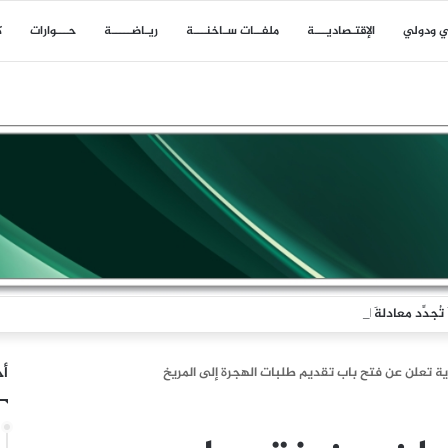
ي ودولي
اﻹقتـصاديـــة
ملفــات سـاخنـــة
ريـاضـــــة
حـــوارات
ك
جدِّد معادلةَ الردع
أخ
 تعلن عن فتح باب تقديم طلبات الهجرة إلى المريخ