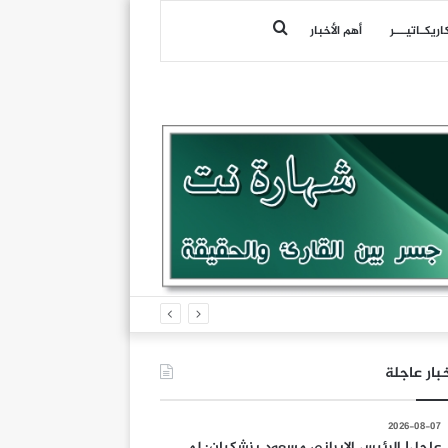
بحث
اريكـاتيـــر
أهم الأخبار
عن
بار عاجلة
2026-08-07
عاجل| الرئيس الإيراني مسعود بزشكيان: لم