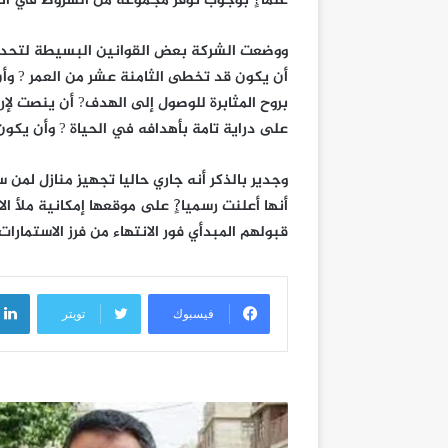
علما?ٍ بوجوب توفر مجموعة من الشروط في ال
ووضعت الشركة بعض القوانين البسيطة لتحدد 
أن يكون قد تخطى الثامنة عشر من العمر ? وأن 
بروح المثابرة للوصول إلى الهدف? أن ينصت لإر
على دراية تامة بأهدافه في الحياة ? وأن يكون 
وجدير بالذكر أنه جاري حاليا تجهيز منازل لمن 
أنها أعلنت رسميا?ٍ على موقعها إمكانية ملأ ا
قبولهم المبدأي فور الانتهاء من فرز الاستمارات.
فيسبوك
تويتر