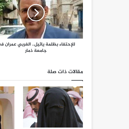
للإحتفاء بظلمة يائيل.. الغربي عمران ف
جامعة ذمار
مقالات ذات صلة