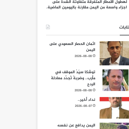
لهطول الامطار المتفرقة متفاوتة الشدة على
اجزاء واسعة من اليمن مقارنة باليومين الماضية.
ابات
اثمان الحصار السعودي على
اليمن
2026-08-08
توشكا سيّدُ الموقف في
مأرب.. وضربةٌ تُجدِّد معادلةَ
الردع
2026-08-08
نداء أخير..
2026-08-07
اليمن يدافع عن نفسه