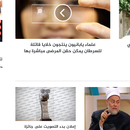
ي
علماء يابانيون ينتجون خلايا قاتلة
للسرطان يمكن حقن المرضى مباشرة بها
تا
إعلان بدء التصويت على جائزة