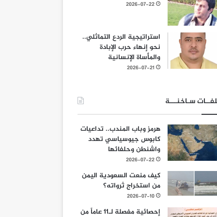
2026-07-22
استراتيجية الردع التماثلي..
نحو إنهاء حرب الإبادة
والمأساة الإنسانية
2026-07-21
فــات سـاخنـــة
هرمز وباب المندب.. تداعيات
كابوس جيوسياسي تهدد
واشنطن وحلفائها
2026-07-22
كيف منعت السعودية اليمن
من استخراج ثرواته؟
2026-07-10
إحصائية مفصلة لـ11 عاماً من