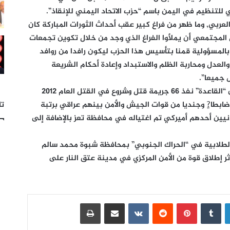
تنظيم في اليمن باسم “حزب الاتحاد اليمني للإنقاذ”.
لعربي, وما ظهر من فراغ كبير عقب أحداث الثورات المباركة كان
 المجتمعي أن يملأوا الفراغ الذي وجد من خلال تكوين تجمعات
المسؤولية قمنا بتأسيس هذا الحزب ليكون رافدا من روافد
 والعدل ومحاربة الظلم والاستبداد وإعادة أحكام الشريعة
 جميعا”.
من جهة أخرى, أعلنت وزارة الداخلية اليمنية أن “القاعدة” نفذ 66 جريمة قتل وشروع في القتل العام 2012
تا
ستخدام الدراجات النارية نتج عنها مقتل 40 ضابطا?ٍ وجنديا من قوات الجيش والأمن بينهم عراقي برتبة
دنيين أحدهم أميركي تم اغتياله في محافظة تعز بالإضافة إلى
لطلابية في “الحراك الجنوبي” بمحافظة شبوة محمد سالم
ر إطلاق قوة من الأمن المركزي في مدينة عتق النار على
لينكدإن
بينتيريست
مشاركة عبر البريد
طباعة