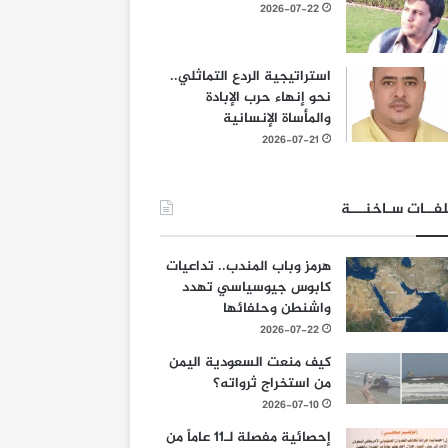
2026-07-22
استراتيجية الردع التماثلي..
نحو إنهاء حرب الإبادة
والمأساة الإنسانية
2026-07-21
فــات سـاخنـــة
هرمز وباب المندب.. تداعيات
كابوس جيوسياسي تهدد
واشنطن وحلفائها
2026-07-22
كيف منعت السعودية اليمن
من استخراج ثرواته؟
2026-07-10
إحصائية مفصلة لـ11 عاماً من