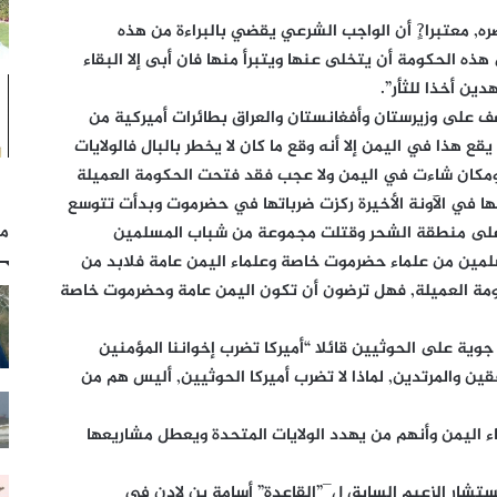
ه, معتبرا?ٍ أن الواجب الشرعي يقضي بالبراءة من هذه
ه الحكومة أن يتخلى عنها ويتبرأ منها فان أبى إلا البقاء
ين أخذا للثأر”.
ف على وزيرستان وأفغانستان والعراق بطائرات أميركية من
هذا في اليمن إلا أنه وقع ما كان لا يخطر بالبال فالولايات
مكان شاءت في اليمن ولا عجب فقد فتحت الحكومة العميلة
ا أنها في الآونة الأخيرة ركزت ضرباتها في حضرموت وبدأت تتوسع
مل
ية على منطقة الشحر وقتلت مجموعة من شباب المسلمين
لمين من علماء حضرموت خاصة وعلماء اليمن عامة فلابد من
حكومة العميلة, فهل ترضون أن تكون اليمن عامة وحضرموت خاصة
جوية على الحوثيين قائلا “أميركا تضرب إخواننا المؤمنين
ين والمرتدين, لماذا لا تضرب أميركا الحوثيين, أليس هم من
 اليمن وأنهم من يهدد الولايات المتحدة ويعطل مشاريعها
ستشار الزعيم السابق ل¯”القاعدة” أسامة بن لادن في