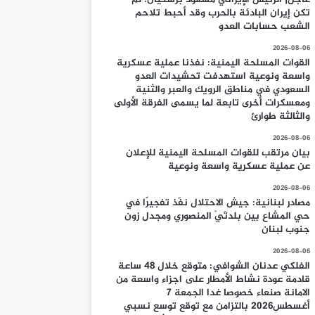
تكن إيران البادئة بالحرب وقد أحبط تلاحم
الشعب حسابات العدو
2026-08-06
القوات المسلحة اليمنية: نفذنا عملية عسكرية
واسعة ونوعية استهدفت تحشيدات العدو
السعودي في مناطق الرويك والعبر والثنية
ومعسكرات أخرى تابعة لما يسمى الفرقة الأولى
والثالثة طوارئ
2026-08-06
بيان مرتقب للقوات المسلحة اليمنية للإعلان
عن عملية عسكرية واسعة ونوعية
2026-08-06
مصادر لبنانية: جيش الاحتلال نفّذ تفجيرًا في
حي المشاع بين بلدتَيْ المنصوري ومجدل زون
جنوب لبنان
2026-08-06
الفلكي عدنان الشوافي: متوقع خلال 48 ساعة
قادمة عودة نشاط الأمطار على اجزاء واسعة من
الامانة صنعاء خصوصا غدا الجمعة 7
أغسطس2026 بالتزامن مع توقع توسع نسبي