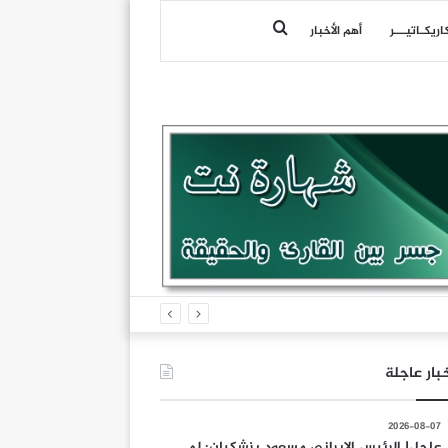
بحث
اريكـاتيـــر
أهم الأخبار
عن
بار عاجلة
2026-08-07
عاجل| الرئيس الإيراني مسعود بزشكيان: لم