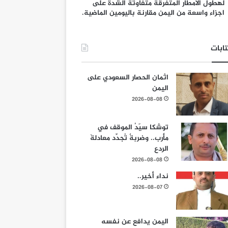
لهطول الامطار المتفرقة متفاوتة الشدة على
اجزاء واسعة من اليمن مقارنة باليومين الماضية.
ابات
اثمان الحصار السعودي على
اليمن
2026-08-08
توشكا سيّدُ الموقف في
مأرب.. وضربةٌ تُجدِّد معادلةَ
الردع
2026-08-08
نداء أخير..
2026-08-07
اليمن يدافع عن نفسه