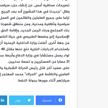
تصريحات صحافية أمس, عن إنشاء حزب سياسي لل
وقال “جديدنا في هذا المشروع أنه بعد الربيع ا
لزاما على جميع العاملين والقائمين في العمل
سياسية وثقافية ومدنية, ومن منطلق شعورنا ب
بناء المجتمع وبناء اليمن الجديد, وإقامة الحق
الإسلامية إلى وضعها الطبيعي في حياة الناس
با
لواء يعمل مستشارا في وزارة الدفاع وأربعة م
21 مصابا من العسكريين و تسعة مدنيين.
على صعيد آخر, قتل رئيس الحركة الشبابية وا
العامري والناشط في “الحراك” محمد المهنجر إث
سيارتهم أثناء مرورها بجولة النفط.
فيسبوك
تويتر