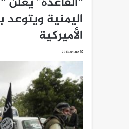
“القاعدة” يعلن “
اليمنية ويتوعد 
الأميركية
2013-01-02