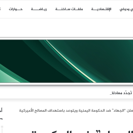
ي ودولي
اﻹقتـصاديـــة
ملفــات سـاخنـــة
ريـاضـــــة
حـــوارات
ك
جدِّد معادلةَ الردع
أخ
علن “الجهاد” ضد الحكومة اليمنية ويتوعد باستهداف المصالح الأميركية