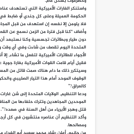
وحضرموت بشكل عام.
واستنكر الغارات الأميركية التي تستهدف عناصر
الحكومة العميلة وعلى كل جندي أو ضابط في هذ
فلا يلومن إلا نفسه إن استهدف من قبل المجاهد
وأضاف “كنا قبل فترة من الزمن نسمع عن القص
دون طيار وبطائرات تجسسية وكنا نستبعد أن يقع 
المتحدة اليوم تقصف من شاءت وفي أي وقت و
الأجواء للطائرات الأميركية لتفعل ما تشاء, إل
فقيل أيام قامت القوات الأميركية بغارة جو
وسيتكرر ذلك ما دام هناك صمت قاتل من المس
الوقوف الموحد أمام هذا التيار الصليبي وال
كالعراق?”
ودعا التنظيم, الولايات المتحدة إلى شن غارات 
الموحدين المجاهدين وتترك حلفاءها من المنافق
قتل وهجر الأبرياء من أهل السنة في صعده?”.
وأكد التنظيم أن عناصره منتشرون في كل أرجاء
ومصالحها.
من جانبه, أعلن رشاد محمد سعيد أبو الفداء م