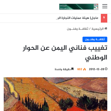
القائمة
عاجل| هيئة عمليات التجارة البحرية البريطانية: تلقينا بلاغا عن حادث وقع على بعد 11 ميلا بحريا شمال شرق ليما في عمان
الرئيسية
/
ثقافــة وفنــون
ثقافــة وفنــون
تغييب فناني اليمن عن الحوار
الوطني
2012-12-28
602
دقيقة واحدة