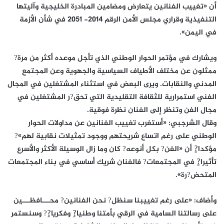
أن «تغييب الفنانين يتعارض ومضامين المبادرة الخليجية وآليتها
التنفيذية وقراري مجلس الأمن الرقم 2014- 2051 في شأن الأزمة
في اليمن».
ويشارك في مؤتمر الحوار الوطني الذي تأجل موعده أكثر من مرة?
ممثلون عن مختلف الأطياف السياسية والجهوية وعن المجتمع
المدني والنقابات. ويرى البعض في استثناء المشتغلين في المجال
الفني استمرارية للثقافة التقليدية التي تحق?ر المشتغلين في
مجال الفن وتنظر إلى الفنان نظرة فوقية.
وقال الشرجبي: «أستغرب تغييب الفنانين عن مداولات الحوار
الوطني على رغم اتساع شريحتهم ووجود تمثيلات نقابية لهم»?
مؤكدا?ٍ أن «الفن? بكل أنوعه? كان وما زال الوسيلة الأكثر والأسرع
تأثيرا?ٍ في المجتمعات? فالفنان شريك أساسي في بناء المجتمعات
المتحض?رة».
وأضاف: «على رغم تغييبنا سنظل? نحن الفنانين? محـــافظـــين
على رسالتنا السامية في الرقي بأمتنا وطنيا?ٍ وفكريا?ٍ? وسنستمر