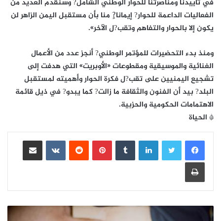
في تأييدنا ومناصرتنا للحوار الوطني الشامل? وسنقدم العديد من
الفعاليات الداعمة للحوار? إيمانا?ٍ منا بأن مستقبل اليمن الزاهر لن
يكون إلا بالحوار والتفاهم وتقب?ل الآخر».
ومنذ بدء التحضيرات للمؤتمر الوطني? أنجز عدد من الأعمال
الغنائية والموسيقية ومقطوعات «الأوبريت» التي هدفت إلى
تشجيع اليمنيين على تقب?ل فكرة الحوار وأهميته لمستقبل
البلد? بيد أن الفنون والثقافة ما زالت? كما يبدو? في ذيل قائمة
الاهتمامات الحكومية والحزبية.
* الحياة
لينكدإن
بينتيريست
مشاركة عبر البريد
طباعة