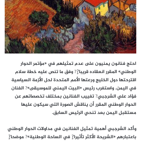
احتج فنانون يمنيون على عدم تمثيلهم في «مؤتمر الحوار
الوطني» المقرر انعقاده قريبا?ٍ? وفق ما تنص عليه خطة سلام
اقترحتها دول الخليج ورعتها الأمم المتحدة لحل الأزمة السياسية
في اليمن. واستغرب رئيس «البيت اليمني للموسيقى»? الفنان
فؤاد علي الشرجبي? تغييب الفنانين بمختلف تخصصاتهم عن
الحوار الوطني المقرر أن يناقش الصورة التي سيكون عليها
مستقبل اليمن بعد تنحي الرئيس السابق.
وأكد الشرجبي أهمية تمثيل الفنانين في مداولات الحوار الوطني
باعتبارهم «الشريحة الأكثر تأثيرا?ٍ في الساحة الوطنية»? موضحا?ٍ