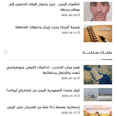
عاشوراء اليمن.. حين يتحول الوفاء للحسين إلى
موقفٍ وجهاد
2026-06-26
هزيمة أمريكا بحرب إيران وتحولات المنطقة
2026-06-21
ملفــات سـاخنـــة
هرمز وباب المندب.. تداعيات كابوس جيوسياسي
تهدد واشنطن وحلفائها
2026-07-22
كيف منعت السعودية اليمن من استخراج ثرواته؟
2026-07-10
إحصائية مفصلة لـ11 عاماً من العدوان على اليمن
2026-03-27