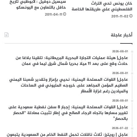
سيسيل دوفيل : لأبوظبي تاريخ
خان يونس تحي التراث
حافل بالتعاون مع اليونسكو
الفلسطيني علي طريقتها الخاصة
2011-04-11
2011-11-02
أخبار عاجلة
2026-08-01
عاجل| هيئة عمليات التجارة البحرية البريطانية: تلقينا بلاغا عن
حادث وقع على بعد 11 ميلا بحريا شمال شرق ليما في عمان
2026-08-01
عاجل| القوات المسلحة اليمنية: نحيي بإعزاز وتقدير شعبنا اليمني
العظيم المؤمن المجاهد على خروجه المليوني في الساحات
والميادين رغم غزارة الأمطار
2026-08-01
عاجل| القوات المسلحة اليمنية: إجبار 8 سفن نفطية سعودية على
تغيير مسارها باتجاه الرجاء الصالح في إطار تثبيت معادلة “الحصار
بالحصار”
2026-07-22
عاجل | رويترز: ثلاث ناقلات تحمل النفط الخام من السعودية يتبعون