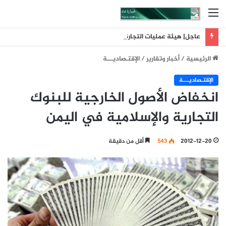
القائمة
عاجل| هيئة عمليات التجارة البحرية البريطانية: تلقينا بلاغا عن حادث وقع على بعد 11 ميلا بحريا شمال شرق ليما في عمان
الرئيسية
/
أخبار وتقارير
/
اﻹقتـصاديـــة
اﻹقتـصاديـــة
انخفاض الأصول الخارجية للبنوك
التجارية والإسلامية في اليمن
2012-12-20
543
أقل من دقيقة