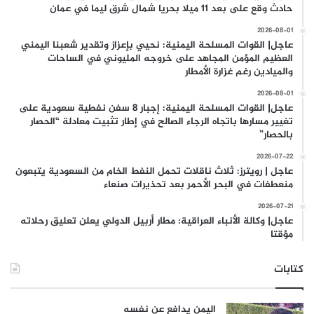
حادث وقع على بعد 11 ميلا بحريا شمال شرق ليما في عمان
2026-08-01
عاجل| القوات المسلحة اليمنية: نحيي بإعزاز وتقدير شعبنا اليمني
العظيم المؤمن المجاهد على خروجه المليوني في الساحات
والميادين رغم غزارة الأمطار
2026-08-01
عاجل| القوات المسلحة اليمنية: إجبار 8 سفن نفطية سعودية على
تغيير مسارها باتجاه الرجاء الصالح في إطار تثبيت معادلة “الحصار
بالحصار”
2026-07-22
عاجل | رويترز: ثلاث ناقلات تحمل النفط الخام من السعودية يتبعون
منعطفات في البحر الأحمر بعد تحذيرات صنعاء
2026-07-21
عاجل| وكالة الأنباء العراقية: مطار أربيل الدولي يعلن تعليق رحلاته
مؤقتا
كتابات
اليمن يدافع عن نفسه