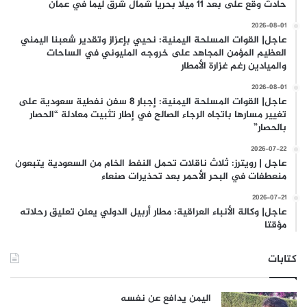
حادث وقع على بعد 11 ميلا بحريا شمال شرق ليما في عمان
2026-08-01
عاجل| القوات المسلحة اليمنية: نحيي بإعزاز وتقدير شعبنا اليمني
العظيم المؤمن المجاهد على خروجه المليوني في الساحات
والميادين رغم غزارة الأمطار
2026-08-01
عاجل| القوات المسلحة اليمنية: إجبار 8 سفن نفطية سعودية على
تغيير مسارها باتجاه الرجاء الصالح في إطار تثبيت معادلة “الحصار
بالحصار”
2026-07-22
عاجل | رويترز: ثلاث ناقلات تحمل النفط الخام من السعودية يتبعون
منعطفات في البحر الأحمر بعد تحذيرات صنعاء
2026-07-21
عاجل| وكالة الأنباء العراقية: مطار أربيل الدولي يعلن تعليق رحلاته
مؤقتا
كتابات
اليمن يدافع عن نفسه