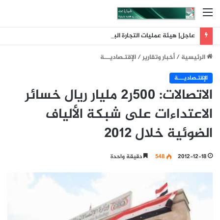
القائمة
عاجل| هيئة عمليات التجارة البحرية البريطانية: تلقينا بلاغا عن حادث وقع على بعد 11 ميلا بحريا شمال شرق ليما في عمان
الرئيسية
/
أخبار وتقارير
/
اﻹقتـصاديـــة
اﻹقتـصاديـــة
الاتصالات: 500ر2 مليار ريال خسائر
الاعتداءات على شبكة الألياف
الضوئية خلال 2012
2012-12-18
548
دقيقة واحدة