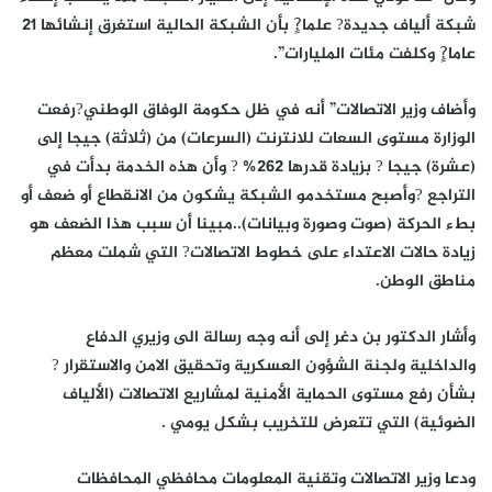
شبكة ألياف جديدة? علما?ٍ بأن الشبكة الحالية استغرق إنشائها 21
عاما?ٍ وكلفت مئات المليارات”.
وأضاف وزير الاتصالات” أنه في ظل حكومة الوفاق الوطني?رفعت
الوزارة مستوى السعات للانترنت (السرعات) من (ثلاثة) جيجا إلى
(عشرة) جيجا ? بزيادة قدرها 262% ? وأن هذه الخدمة بدأت في
التراجع ?وأصبح مستخدمو الشبكة يشكون من الانقطاع أو ضعف أو
بطء الحركة (صوت وصورة وبيانات)..مبينا أن سبب هذا الضعف هو
زيادة حالات الاعتداء على خطوط الاتصالات? التي شملت معظم
مناطق الوطن.
وأشار الدكتور بن دغر إلى أنه وجه رسالة الى وزيري الدفاع
والداخلية ولجنة الشؤون العسكرية وتحقيق الامن والاستقرار ?
بشأن رفع مستوى الحماية الأمنية لمشاريع الاتصالات (الألياف
الضوئية) التي تتعرض للتخريب بشكل يومي .
ودعا وزير الاتصالات وتقنية المعلومات محافظي المحافظات