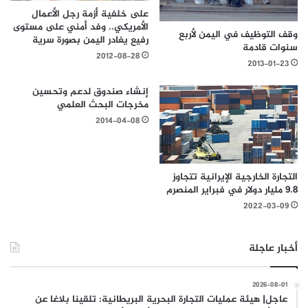
على خلفية أزمة رجل الأعمال
الأمريكي.. وفد أمني على مستوى
وقف التوظيف في اليمن لأربع
رفيع يغادر اليمن بصورة سرية
سنوات قادمة
2012-08-28
2013-01-23
إنشاء صندوق لدعم وتحسين
مخرجات البحث العلمي
2014-04-08
التجارة الخارجية الإيرانية تتجاوز
9.8 مليار دولار في فبراير المنصرم
2022-03-09
أخبار عاجلة
2026-08-01
عاجل| هيئة عمليات التجارة البحرية البريطانية: تلقينا بلاغا عن