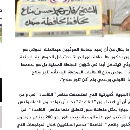
كت
 يقال عن أن زعيم جماعة الحوثيين عبدالملك الحوثي هو
من يحكمونها اضافة الى الدولة تحت ظل الجمهورية اليمنية
حوثي لايتدخل أبدا في شؤون السلطة المحلية بل هو يدعمها
, ورفض مناع الاتهامات الموجهة اليه بأنه تاجر سلاح,
ذا قانوني ورسمي ولم أكن تاجر سلاح”.
ة الجوية الأميركية التي استهدفت عناصر ” القاعدة ” في وادي
ى أن أي اعتداء من ” القاعدة ” يجب أن يواجه من الدولة وليس
بو جبارة يمثل منطقة عبور تنطلق منها عناصر ” القاعدة ” الى
مناطق أخرى في اليمن, موضحا?ٍ أن عدد عناصر التنظيم في هذه المنطقة يصل الى نحو 200 بينهم خمسون
أخرى, واتهم ” القاعدة ” بدعم السلفيين خلال المواجهات التي