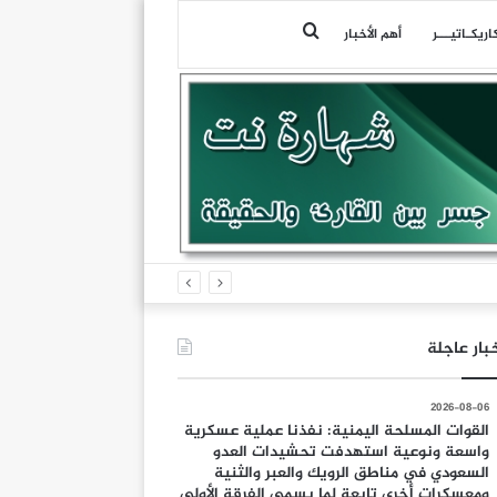
بحث
اريكـاتيـــر
أهم الأخبار
عن
بار عاجلة
2026-08-06
القوات المسلحة اليمنية: نفذنا عملية عسكرية
واسعة ونوعية استهدفت تحشيدات العدو
السعودي في مناطق الرويك والعبر والثنية
ومعسكرات أخرى تابعة لما يسمى الفرقة الأولى