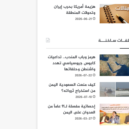
هزيمة أمريكا بحرب إيران
وتحولات المنطقة
2026-06-21
فــات سـاخنـــة
هرمز وباب المندب.. تداعيات
كابوس جيوسياسي تهدد
واشنطن وحلفائها
2026-07-22
كيف منعت السعودية اليمن
من استخراج ثرواته؟
2026-07-10
إحصائية مفصلة لـ11 عاماً من
العدوان على اليمن
2026-03-27