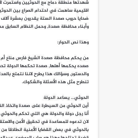
شهدتها منطقة دماج مع الحوثيين واستمرت لأشهر
اقليمية ساهمت في احتدام الصراع بين الحوثي
وأبناء محافظة صعدة, وحمل النظام السابق مسؤ
وهذا نص الحوار:
من يحكم محافظة صعدة الشيخ فارس مناع أم 
صعده يحكمها أهلها, صعدة تحكمها الدولة تحت
والدستور, وسؤالك هذا يطرح لاننا نتمتع بالع
تنطرح مثل هذه الأسئلة والشكوك.
الحوثي… يساعد الدولة
أين الحوثي من السيطرة على صعدة واتخاذ القر
أنا رجل دولة والدولة هي التي تحكم والحوثي لا
لان تدعوه للمساعدة في تحقيق الأمن والاستق
بالحوثي في بعض القضايا الأمنية انطلاقا من 
قضية تحتاجها وهذا هو صلب الموضوع, عبدالملك 