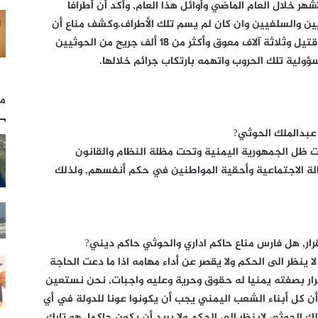
 خلال العام الماضي وأوائل هذا العام, وأكد أن أطرافا
ين والسلفيين وان كان لم يسم تلك الأطراف.وكشف مناع أن
ضحايا حروب صعدة الستة يقدرون بعشرة آلاف قتيل وثلاثة آلاف معوق وأكثر من 18 ألف جريح من الحوثيين
ولية تلك الحروب واتهمه بارتكاب جرائم خلالها.
مل
عبدالملك الحوثي?
 ظل الجمهورية اليمنية وتحت مظلة النظام والقانون
دالة الاجتماعية وأحقية المواطنين في حكم أنفسهم, ولذلك
ار, هل فارس مناع حاكم اداري والحوثي حاكم ديني?
 ينظر الى الحكم ولا يقصر عن أداء مهامه اذا ما دعت الحاجة
رار بصفته يمنيا له حقوق وحرية وعليه واجبات, نحن نستعين
أن كل أبناء الشعب اليمني يجب أن يكونوا عونا للدولة في أي
الحوثي لاينظر الى الحكم ولا يريد أن يكون حاكما, هو تارك