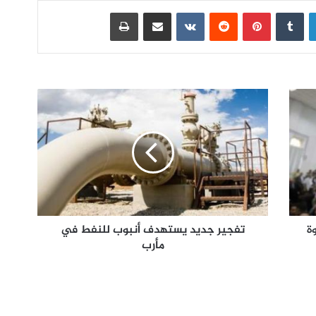
لينكدإن
بينتيريست
مشاركة عبر البريد
طباعة
ة
تفجير جديد يستهدف أنبوب للنفط في
مأرب