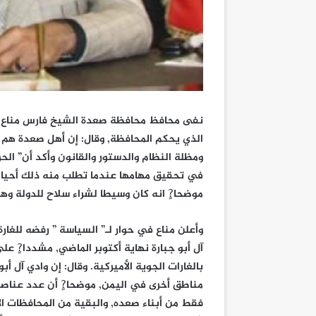
نفى محافظ محافظة صعدة الشيخ فارس مناع ما
الذي يحكم المحافظة, وقال: إن أهل صعدة هم 
ومظلة النظام والدستور والقانون وأكد أن” ال
في تحقيق مهامها عندما تطلب منه ذلك أحيانا “
موضحا?ٍ انه كان وسيطا لشراء سلاح للدولة وه
وأعلن مناع في حوار لـ” السياسة ” رفضه للغار
آل أبو جبارة نهاية أكتوبر الماضي, مشددا?ٍ عل
بالغارات الجوية الأميركية. وقال: إن وادي آل أ
فقط من أبناء صعده, والبقية من المحافظات ال