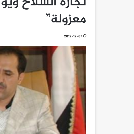
تجارة السلاح وي
معزولة”
2012-12-07