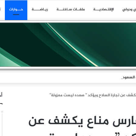
ي ودولي
اﻹقتـصاديـــة
ملفــات سـاخنـــة
ريـاضـــــة
حـــوارات
ك
السعودي عقب ضربة الرويك والعبر والثنية والوديعة
أخ
كشف عن تجارة السلاح ويؤكد ” صعده ليست معزولة”
فارس مناع يكشف عن