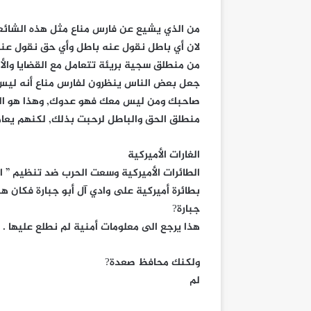
من الذي يشيع عن فارس مناع مثل هذه الشائع
لان أي باطل نقول عنه باطل وأي حق نقول عنه
من منطلق سجية بريئة تتعامل مع القضايا والأم
جعل بعض الناس ينظرون لفارس مناع أنه ليس
صاحبك ومن ليس معك فهو عدوك, وهذا هو السب
منطلق الحق والباطل لرحبت بذلك, لكنهم يعامل
الغارات الأميركية
الطائرات الأميركية وسعت الحرب ضد تنظيم ” ا
بطائرة أميركية على وادي آل أبو جبارة فكان هن
جبارة?
هذا يرجع الى معلومات أمنية لم نطلع عليها .
ولكنك محافظ صعدة?
لم