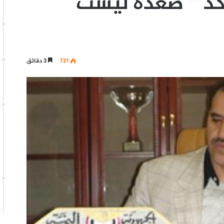
ؤكد ” صعده ليست
721
3 دقائق