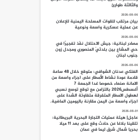
والثالثة طوارئ
2026-08-06
بيان مرتقب للقوات المسلحة اليمنية للإعلان
عن عملية عسكرية واسعة ونوعية
2026-08-06
مصادر لبنانية: جيش الاحتلال نفّذ تفجيرًا في
حي المشاع بين بلدتَيْ المنصوري ومجدل زون
جنوب لبنان
2026-08-06
الفلكي عدنان الشوافي: متوقع خلال 48 ساعة
قادمة عودة نشاط الأمطار على اجزاء واسعة من
الامانة صنعاء خصوصا غدا الجمعة 7
أغسطس2026 بالتزامن مع توقع توسع نسبي
لهطول الامطار المتفرقة متفاوتة الشدة على
اجزاء واسعة من اليمن مقارنة باليومين الماضية.
2026-08-01
عاجل| هيئة عمليات التجارة البحرية البريطانية:
تلقينا بلاغا عن حادث وقع على بعد 11 ميلا
بحريا شمال شرق ليما في عمان