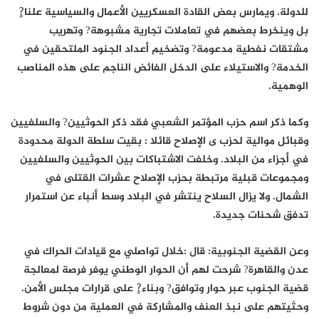
للدولة. ويمارس بعض القادة العسكريين الأعمال والسياسية علنا?ٍ
بل وينخرط بعضهم في تعاملات تجارية مشبوهة? وتهريب
مشتقات نفطية مدعومة? وتضخيم أعداد الجنود الملتحقين في
الخدمة? والاستيلاء على الدخل الفائض الناجم على هذه المناصب
الوهمية.
وكما ذكر اسم حزب المؤتمر الشعبي فقد ذكر الحوثيين? والسلفيين
وقبائل موالية لحزب ى الإصلاح قائلا : بقيت سلطة الدولة محدودة
في أجزاء من البلاد. وخلفت الاشتباكات بين الحوثيين والسلفيين
ومجموعات قبلية مرتبطة بحزب الإصلاح عشرات القتلى في
الشمال. ولا يزال السلاح ينتشر في البلاد وسط أنباء عن استمرار
تدفق شحنات جديدة.
وعن القضية الجنوبية: قال :خلال تواصلي مع قيادات الحراك في
عدن والقاهرة? شرحت لهم أن الحوار الوطني يوفر فرصة لمعالجة
قضية الجنوب عبر حوار وتوافق? وبناء?ٍ على قرارات مجلس الأمن.
وحثيتهم على نبذ العنف والمشاركة في العملية من دون شروط