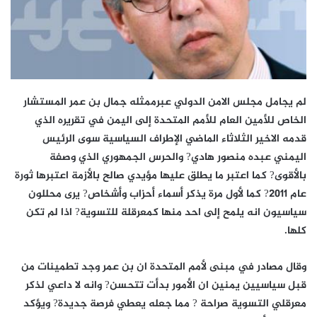
لم يجامل مجلس الامن الدولي عبرممثله جمال بن عمر المستشار
الخاص للأمين العام للأمم المتحدة إلى اليمن في تقريره الذي
قدمه الاخير الثلاثاء الماضي الإطراف السياسية سوى الرئيس
اليمني عبده منصور هادي? والحرس الجمهوري الذي وصفة
بالأقوى? كما اعتبر ما يطلق عليها مؤيدي صالح بالأزمة اعتبرها ثورة
عام 2011? كما لأول مرة يذكر أسماء أحزاب وأشخاص? يرى محللون
سياسيون انه يلمح إلى احد منها كمعرقلة للتسوية? اذا لم تكن
كلها.
وقال مصادر في مبنى لأمم المتحدة ان بن عمر وجد تطمينات من
قبل سياسيين يمنين ان الأمور بدأت تتحسن? وانه لا داعي لذكر
معرقلي التسوية صراحة ? مما جعله يعطي فرصة جديدة? ويؤكد