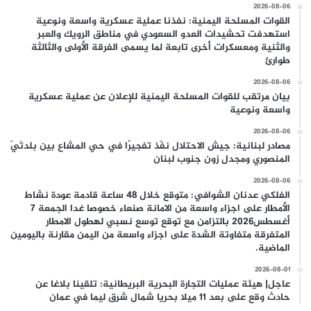
2026-08-06
القوات المسلحة اليمنية: نفذنا عملية عسكرية واسعة ونوعية
استهدفت تحشيدات العدو السعودي في مناطق الرويك والعبر
والثنية ومعسكرات أخرى تابعة لما يسمى الفرقة الأولى والثالثة
طوارئ
2026-08-06
بيان مرتقب للقوات المسلحة اليمنية للإعلان عن عملية عسكرية
واسعة ونوعية
2026-08-06
مصادر لبنانية: جيش الاحتلال نفّذ تفجيرًا في حي المشاع بين بلدتَيْ
المنصوري ومجدل زون جنوب لبنان
2026-08-06
الفلكي عدنان الشوافي: متوقع خلال 48 ساعة قادمة عودة نشاط
الأمطار على اجزاء واسعة من الامانة صنعاء خصوصا غدا الجمعة 7
أغسطس2026 بالتزامن مع توقع توسع نسبي لهطول الامطار
المتفرقة متفاوتة الشدة على اجزاء واسعة من اليمن مقارنة باليومين
الماضية.
2026-08-01
عاجل| هيئة عمليات التجارة البحرية البريطانية: تلقينا بلاغا عن
حادث وقع على بعد 11 ميلا بحريا شمال شرق ليما في عمان