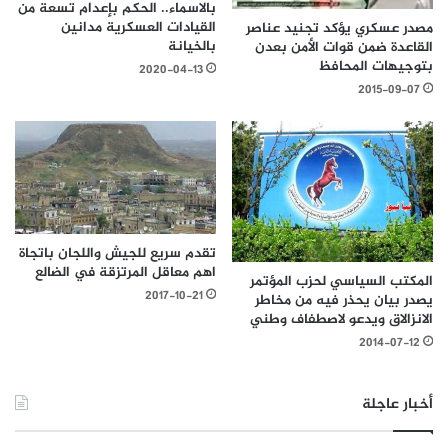
بالاسماء.. الحكم بإعدام تسعة من
القيادات العسكرية مدانين
مصدر عسكري يؤكد تجنيد عناصر
بالخيانة
القاعدة ضمن قوات اﻷمن بعدن
بتوجيهات المحافظ
2020-04-13
2015-09-07
تقدم سريع للجيش واللجان باتجاة
اهم معاقل المرتزقة في الضالع
المكتب السياسي لحزب المؤتمر
2017-10-21
يصدر بيان يحذر فيه من مخاطر
الانزالاق ويدعو لاصطفاف وطني
2014-07-12
أخبار عاجلة