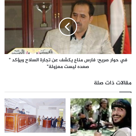
في حوار صريح: فارس مناع يكشف عن تجارة السلاح ويؤكد "
صعده ليست معزولة"
مقالات ذات صلة