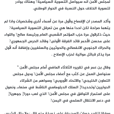
لمجلس الأمن انه سيواصل التسوية السياسية? وهناك بوادر
لتسوية الخلاف حول النسبة في الحوار الوطني.
وأكد المصدر ان الإفصاح ولأول مرة عن أسماء أخري وشخصيات واذا لم
يتهما صراحة لكن احدا منها هي من تعرقل التسوية السياسية?
حيث ذكرلاول مرة حزب المؤتمر الشعبي العام ورئيسة صالح? واللواء
على محسن الأحمر قائد الفرقة الأولى? وقائد الحرس الجمهوري?
والحراك الجنوبي الانفصالي والحوثيين والسلفيين وإضافة أنه لأول
مرة يذكر قبائل موالية لحزب الإصلاح .
وقال بن عمر في تقريره الثلاثاء الماضي أمام مجلس الأمن ”
سنواصل العمل عن كثب مع أعضاء مجلس الأمن? ودول مجلس
التعاون الخليجي? والاتحاد الأوروبي? وسواهم من الشركاء
الدوليين?وتحديدا?ٍ السلك الدبلوماسي الناشط في صنعاء. ونعول
على استمرار التوافق في مجلس الأمن? الذي لعب دورا?ٍ جوهريا?ٍ
في دعم الانتقال السلمي في اليمن?
ووفقا لتقرير حصلت الصحيفة على نسخة منه قال : ولا يزال الرئيس