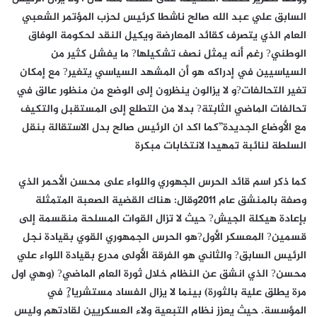
السابق علي عبد الله صالح ناشطا كرئيس لحزب المؤتمر الشعبي
العام الذي يتصرف كقائد المعارضة ويكيل النقد لحكومة الوفاق
الوطني? رغم أنه يمثل نصف تشكيلها? ما يفشل كثير من
السياسيين في إدراكه هو أن المشهد السياسي يتغير? مع إمكان
تغير التحالفات?و لا يزالون ينظرون إلى الوضع من منظور عالق في
تحالفات الماضي الثابتة? بدلا من التطلع إلى المستقبل والتكيف
مع الأوضاع الجديدة”كما اكد ان الرئيس صالح بدل الاستقالة بنقل
السلطة لنائبة تمهيدا لانتخابات مبكرة
كما ذكر اسم قائد الحرس الجهوري واللواء على محسن الأحمر الذي
وصفة بالمنشق عام 2011وقال: هناك القضية الصعبة المتمثلة
بإعادة هيكلة الجيش? حيث لا تزال القوات المسلحة منقسمة إلى
قسمين? المعسكر الأول?هو الحرس الجمهوري القوي بقيادة نجل
الرئيس السابق? والثاني هو الفرقة الأولى مدرع بقيادة اللواء علي
محسن? الذي انشق عن النظام خلال ثورة العام الماضي? (وهي اول
مرة يطلق علية بالثورة) بينما لا يزال الفساد مستشريا?ٍ في
المؤسسة. حيث يعزز نظام التبعية ولاء العسكريين لقادتهم وليس