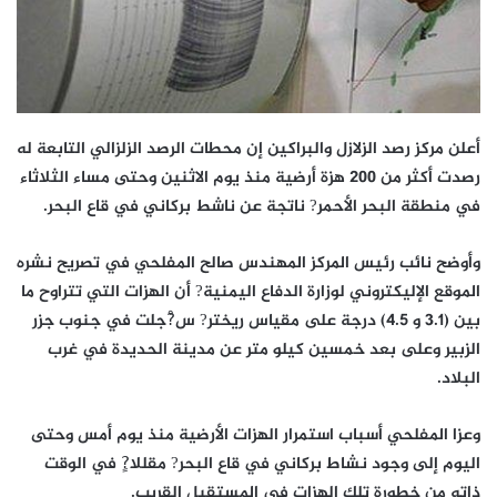
أعلن مركز رصد الزلازل والبراكين إن محطات الرصد الزلزالي التابعة له
رصدت أكثر من 200 هزة أرضية منذ يوم الاثنين وحتى مساء الثلاثاء
في منطقة البحر الأحمر? ناتجة عن ناشط بركاني في قاع البحر.
وأوضح نائب رئيس المركز المهندس صالح المفلحي في تصريح نشره
الموقع الإليكتروني لوزارة الدفاع اليمنية? أن الهزات التي تتراوح ما
بين (3.1 و 4.5) درجة على مقياس ريختر? س?ْجلت في جنوب جزر
الزبير وعلى بعد خمسين كيلو متر عن مدينة الحديدة في غرب
البلاد.
وعزا المفلحي أسباب استمرار الهزات الأرضية منذ يوم أمس وحتى
اليوم إلى وجود نشاط بركاني في قاع البحر? مقللا?ٍ في الوقت
ذاته من خطورة تلك الهزات في المستقبل القريب.