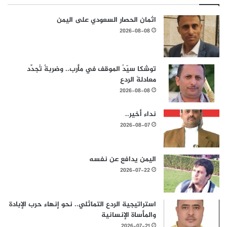
اثمان الحصار السعودي على اليمن
2026-08-08
توشكا سيّدُ الموقف في مأرب.. وضربةٌ تُجدِّد
معادلةَ الردع
2026-08-08
نداء أخير..
2026-08-07
اليمن يدافع عن نفسه
2026-07-22
استراتيجية الردع التماثلي.. نحو إنهاء حرب الإبادة
والمأساة الإنسانية
2026-07-21