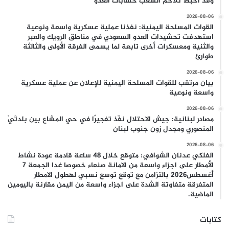
وقد أحبط تلاحم الشعب حسابات العدو
2026-08-06
القوات المسلحة اليمنية: نفذنا عملية عسكرية واسعة ونوعية
استهدفت تحشيدات العدو السعودي في مناطق الرويك والعبر
والثنية ومعسكرات أخرى تابعة لما يسمى الفرقة الأولى والثالثة
طوارئ
2026-08-06
بيان مرتقب للقوات المسلحة اليمنية للإعلان عن عملية عسكرية
واسعة ونوعية
2026-08-06
مصادر لبنانية: جيش الاحتلال نفّذ تفجيرًا في حي المشاع بين بلدتَيْ
المنصوري ومجدل زون جنوب لبنان
2026-08-06
الفلكي عدنان الشوافي: متوقع خلال 48 ساعة قادمة عودة نشاط
الأمطار على اجزاء واسعة من الامانة صنعاء خصوصا غدا الجمعة 7
أغسطس2026 بالتزامن مع توقع توسع نسبي لهطول الامطار
المتفرقة متفاوتة الشدة على اجزاء واسعة من اليمن مقارنة باليومين
الماضية.
كتابات