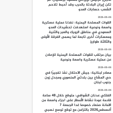
تكن إيران البادئة بالحرب وقد أحبط تلاحم
الشعب حسابات العدو
2026-08-06
القوات المسلحة اليمنية: نفذنا عملية عسكرية
واسعة ونوعية استهدفت تحشيدات العدو
السعودي في مناطق الرويك والعبر والثنية
ومعسكرات أخرى تابعة لما يسمى الفرقة الأولى
والثالثة طوارئ
2026-08-06
بيان مرتقب للقوات المسلحة اليمنية للإعلان
عن عملية عسكرية واسعة ونوعية
2026-08-06
مصادر لبنانية: جيش الاحتلال نفّذ تفجيرًا في
حي المشاع بين بلدتَيْ المنصوري ومجدل زون
جنوب لبنان
2026-08-06
الفلكي عدنان الشوافي: متوقع خلال 48 ساعة
قادمة عودة نشاط الأمطار على اجزاء واسعة من
الامانة صنعاء خصوصا غدا الجمعة 7
أغسطس2026 بالتزامن مع توقع توسع نسبي