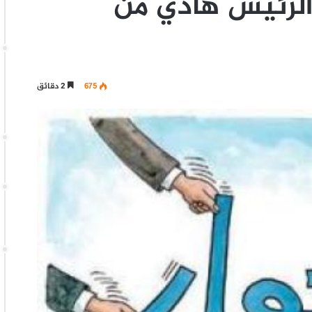
لرئيس هادي من
675
2 دقائق