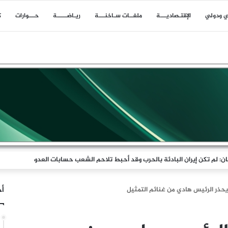
ي ودولي
اﻹقتـصاديـــة
ملفــات سـاخنـــة
ريـاضـــــة
حـــوارات
ك
أخ
حذر الرئيس هادي من غنائم التمثيل