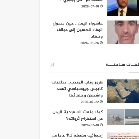
2026-07-10
عاشوراء اليمن.. حين يتحول
الوفاء للحسين إلى موقفٍ
وجهاد
2026-06-26
فــات سـاخنـــة
هرمز وباب المندب.. تداعيات
كابوس جيوسياسي تهدد
واشنطن وحلفائها
2026-07-22
كيف منعت السعودية اليمن
من استخراج ثرواته؟
2026-07-10
إحصائية مفصلة لـ11 عاماً من