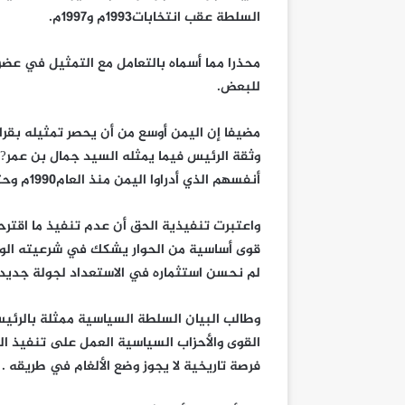
السلطة عقب انتخابات1993م و1997م.
محذرا مما أسماه بالتعامل مع التمثيل في عضوي
للبعض.
مضيفا إن اليمن أوسع من أن يحصر تمثيله بقرا
وثقة الرئيس فيما يمثله السيد جمال بن عمر? 
أنفسهم الذي أدراوا اليمن منذ العام1990م وحتى اللحظة سواء عبر اتفاقاتهم أو صراعاته!
قوى أساسية من الحوار يشكك في شرعيته الو
لم نحسن استثماره في الاستعداد لجولة جديدة 
وطالب البيان السلطة السياسية ممثلة بالرئي
القوى والأحزاب السياسية العمل على تنفيذ الن
فرصة تاريخية لا يجوز وضع الألغام في طريقه .