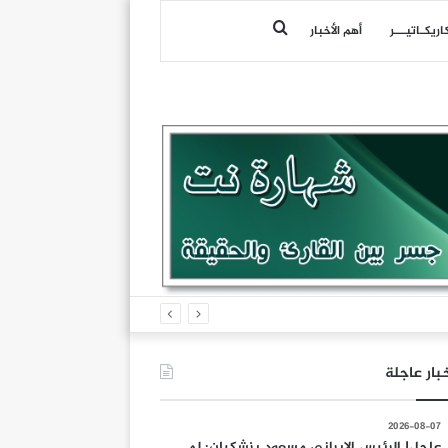
بحث
اريكـاتيـــر
أهم الأخبار
عن
بار عاجلة
2026-08-07
عاجل| الرئيس الإيراني مسعود بزشكيان: لم