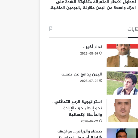
لهطول الامطار المتفرقة متفاوتة الشدة على
اجزاء واسعة من اليمن مقارنة باليومين الماضية.
ابات
نداء أخير..
2026-08-07
اليمن يدافع عن نفسه
2026-07-22
استراتيجية الردع التماثلي..
نحو إنهاء حرب الإبادة
والمأساة الإنسانية
2026-07-21
صنعاء والرياض.. مواجهة
شاملة أم «حل إجباري»؟