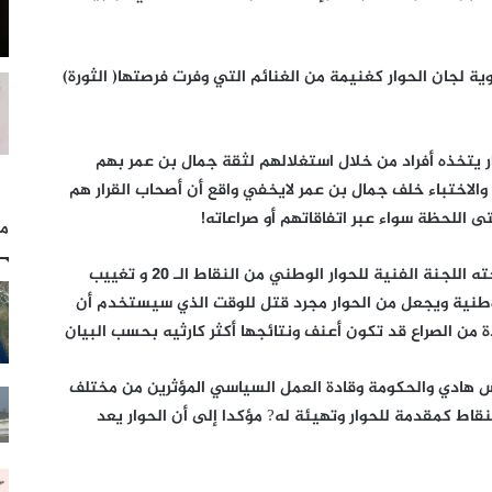
ة لجان الحوار كغنيمة من الغنائم التي وفرت فرصتها( الثورة)
ر يتخذه أفراد من خلال استغلالهم لثقة جمال بن عمر بهم
والاختباء خلف جمال بن عمر لايخفي واقع أن أصحاب القرار هم
مل
واعتبرت تنفيذية الحق أن عدم تنفيذ ما اقترحته اللجنة الفنية للحوار الوطني من النقاط الـ 20 و تغييب
طنية ويجعل من الحوار مجرد قتل للوقت الذي سيستخدم أن
من الصراع قد تكون أعنف ونتائجها أكثر كارثيه بحسب البيان
س هادي والحكومة وقادة العمل السياسي المؤثرين من مختلف
قاط كمقدمة للحوار وتهيئة له? مؤكدا إلى أن الحوار يعد