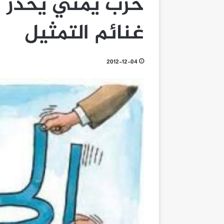
حزب يمني يحذر ا
غنائم التمثيل
2012-12-04