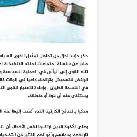
حذر حزب الحق من تجاهل تمثيل القوى السياسي
صادر عن سلسلة اجتماعات لجنته التنفيذية ال
تلك القوى إلى اليأس في العملية السياسية و
الرافض للتهميش والإقصاء داعيا في الوقت ذاته
في القسمة الظيزى , وإعادة الاعتبار للقوى ال
يستثنى منه أي قوة أو منطقة.
مذكرا بالنتائج الكارثية التي أفضت إليها لغة التقاسم وا
وعلى الأخوة الذين ارتكبوا نفس الأخطاء أن يت
تاريخهم ودمائهم وأموالهم الكثير من التضحيا