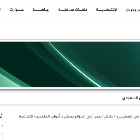
ي ودولي
اﻹقتـصاديـــة
ملفــات سـاخنـــة
ريـاضـــــة
حـــوارات
ك
ل السعودي
أخ
 في المهجـــر
/
طلاب اليمن في الجزائر يغلقون أبواب الملحقية الثقافية