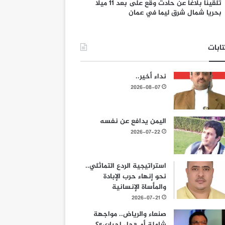
تلقينا بلاغا عن حادث وقع على بعد 11 ميلا
بحريا شمال شرق ليما في عمان
ابات
نداء أخير..
2026-08-07
اليمن يدافع عن نفسه
2026-07-22
استراتيجية الردع التماثلي..
نحو إنهاء حرب الإبادة
والمأساة الإنسانية
2026-07-21
صنعاء والرياض.. مواجهة
شاملة أم «حل إجباري»؟