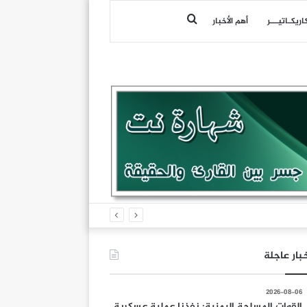
بحث
اريكـاتيـــر
أهم الأخبار
عن
بار عاجلة
2026-08-06
القوات المسلحة اليمنية: نفذنا عملية عسكرية