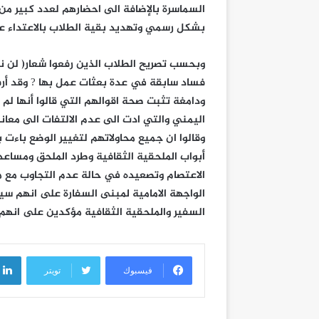
السماسرة بالإضافة الى احضارهم لعدد كبير من
بشكل رسمي وتهديد بقية الطلاب بالاعتداء ع
وبحسب تصريح الطلاب الذين رفعوا شعار( لن ن
فساد سابقة في عدة بعثات عمل بها ? وقد أرف
ودامغة تثبت صحة اقوالهم التي قالوا أنها ل
اليمني والتي ادت الى عدم الالتفات الى معان
وقالوا ان جميع محاولاتهم لتغيير الوضع باءت 
أبواب الملحقية الثقافية وطرد الملحق ومساعد
الاعتصام وتصعيده في حالة عدم التجاوب مع 
الواجهة الامامية لمبنى السفارة على انهم س
السفير والملحقية الثقافية مؤكدين على انهم
فيسبوك
تويتر