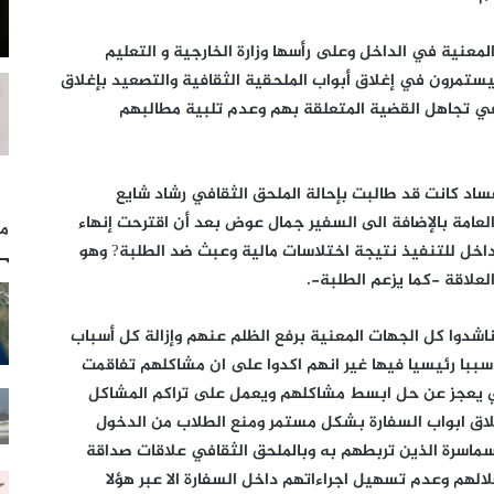
معنية في الداخل وعلى رأسها وزارة الخارجية و التعليم
سيستمرون في إغلاق أبواب الملحقية الثقافية والتصعيد بإغلاق
في تجاهل القضية المتعلقة بهم وعدم تلبية مطالبهم
لفساد كانت قد طالبت بإحالة الملحق الثقافي رشاد شايع
 العامة بالإضافة الى السفير جمال عوض بعد أن اقترحت إنهاء
مل
داخل للتنفيذ نتيجة اختلاسات مالية وعبث ضد الطلبة? وهو
لعلاقة -كما يزعم الطلبة-.
ناشدوا كل الجهات المعنية برفع الظلم عنهم وإزالة كل أسباب
 سببا رئيسيا فيها غير انهم اكدوا على ان مشاكلهم تفاقمت
 يعجز عن حل ابسط مشاكلهم ويعمل على تراكم المشاكل
غلاق ابواب السفارة بشكل مستمر ومنع الطلاب من الدخول
سماسرة الذين تربطهم به وبالملحق الثقافي علاقات صداقة
الهم وعدم تسهيل اجراءاتهم داخل السفارة الا عبر هؤلا