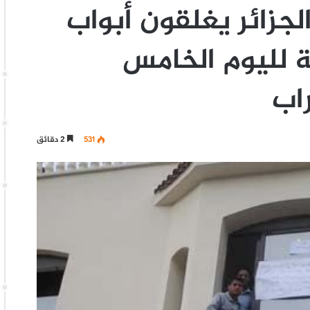
جزائر يغلقون أبواب
ة لليوم الخامس
اب
531
2 دقائق