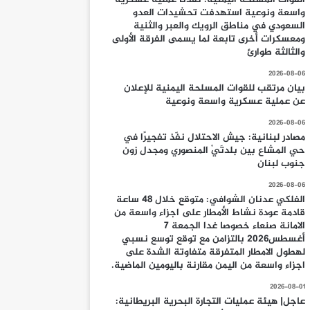
واسعة ونوعية استهدفت تحشيدات العدو
السعودي في مناطق الرويك والعبر والثنية
ومعسكرات أخرى تابعة لما يسمى الفرقة الأولى
والثالثة طوارئ
2026-08-06
بيان مرتقب للقوات المسلحة اليمنية للإعلان
عن عملية عسكرية واسعة ونوعية
2026-08-06
مصادر لبنانية: جيش الاحتلال نفّذ تفجيرًا في
حي المشاع بين بلدتَيْ المنصوري ومجدل زون
جنوب لبنان
2026-08-06
الفلكي عدنان الشوافي: متوقع خلال 48 ساعة
قادمة عودة نشاط الأمطار على اجزاء واسعة من
الامانة صنعاء خصوصا غدا الجمعة 7
أغسطس2026 بالتزامن مع توقع توسع نسبي
لهطول الامطار المتفرقة متفاوتة الشدة على
اجزاء واسعة من اليمن مقارنة باليومين الماضية.
2026-08-01
عاجل| هيئة عمليات التجارة البحرية البريطانية: