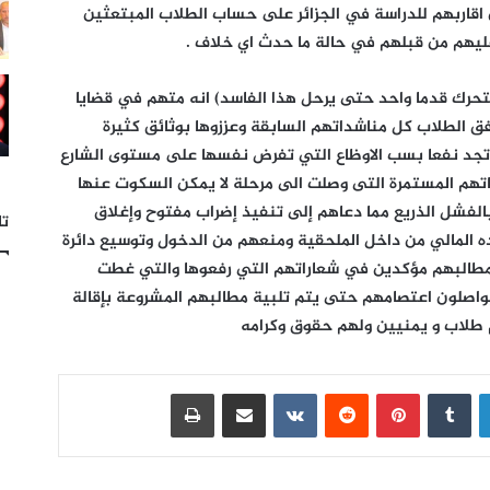
 اقاربهم للدراسة في الجزائر على حساب الطلاب المبتعثين
ليهم من قبلهم في حالة ما حدث اي خلاف .
تحرك قدما واحد حتى يرحل هذا الفاسد) انه متهم في قضايا
ق الطلاب كل مناشداتهم السابقة وعززوها بوثائق كثيرة
م تجد نفعا بسب الاوظاع التي تفرض نفسها على مستوى الشارع
اتهم المستمرة التى وصلت الى مرحلة لا يمكن السكوت عنها
بالفشل الذريع مما دعاهم إلى تنفيذ إضراب مفتوح وإغلاق
تا
ه المالي من داخل الملحقية ومنعهم من الدخول وتوسيع دائرة
مطالبهم مؤكدين في شعاراتهم التي رفعوها والتي غطت
يواصلون اعتصامهم حتى يتم تلبية مطالبهم المشروعة بإقالة
 طلاب و يمنيين ولهم حقوق وكرامه
لينكدإن
بينتيريست
مشاركة عبر البريد
طباعة