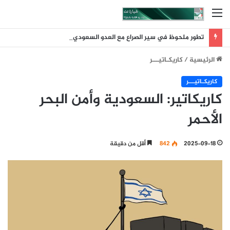
القائمة
تطور ملحوظ في سير الصراع مع العدو السعودي عقب ضربة الرويك والعبر والثنية والوديعة
الرئيسية
/
كاريكـاتيـــر
كاريكـاتيـــر
كاريكاتير: السعودية وأمن البحر
الأحمر
2025-09-18
842
أقل من دقيقة