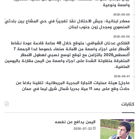
واسعة ونوعية
2026-08-06
مصادر لبنانية: جيش الاحتلال نفّذ تفجيرًا في حي المشاع بين بلدتَيْ
المنصوري ومجدل زون جنوب لبنان
2026-08-06
الفلكي عدنان الشوافي: متوقع خلال 48 ساعة قادمة عودة نشاط
الأمطار على اجزاء واسعة من الامانة صنعاء خصوصا غدا الجمعة 7
أغسطس2026 بالتزامن مع توقع توسع نسبي لهطول الامطار
المتفرقة متفاوتة الشدة على اجزاء واسعة من اليمن مقارنة باليومين
الماضية.
2026-08-01
عاجل| هيئة عمليات التجارة البحرية البريطانية: تلقينا بلاغا عن
حادث وقع على بعد 11 ميلا بحريا شمال شرق ليما في عمان
كتابات
اليمن يدافع عن نفسه
2026-07-22