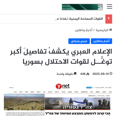
القائمة
القوات المسلحة اليمنية: نفذنا عملية عسكرية واسعة ونوعية استهدفت تحشيدات العدو السعودي في مناطق الرويك والعبر والثنية ومعسكرات أخرى تابعة لما يسمى الفرقة الأولى والثالثة طوارئ
الرئيسية
/
أخبار وتقارير
أخبار وتقارير
عربي ودولي
الإعلام العبري يكشفُ تفاصيلَ أكبر
توغُّــل لقوات الاحتلال بسوريا
2025-09-14
446
دقيقة واحدة