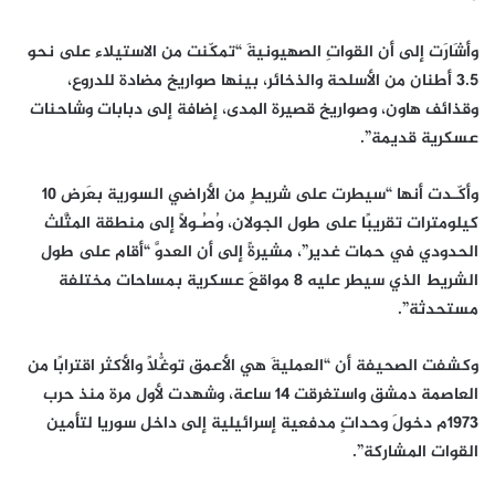
وأشَارَت إلى أن القواتِ الصهيونيةَ “تمكّنت من الاستيلاء على نحو
3.5 أطنان من الأسلحة والذخائر، بينها صواريخ مضادة للدروع،
وقذائف هاون، وصواريخ قصيرة المدى، إضافة إلى دبابات وشاحنات
عسكرية قديمة”.
وأكّـدت أنها “سيطرت على شريطٍ من الأراضي السورية بعَرض 10
كيلومترات تقريبًا على طول الجولان، وُصُـولًا إلى منطقة المثَّلث
الحدودي في حمات غدير”، مشيرةً إلى أن العدوَّ “أقام على طول
الشريط الذي سيطر عليه 8 مواقعَ عسكرية بمساحات مختلفة
مستحدثة”.
وكشفت الصحيفة أن “العمليةَ هي الأعمق توغُّلًا والأكثر اقترابًا من
العاصمة دمشق واستغرقت 14 ساعة، وشهدت لأول مرة منذ حرب
1973م دخولَ وحداتٍ مدفعية إسرائيلية إلى داخل سوريا لتأمين
القوات المشاركة”.