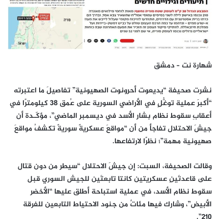
شهارة نت – دمشق
نشرت صحيفة “يديعوت أحرونوت الصهيونية” تفاصيلَ ما اعتبرته
“أكبرَ عملية توغُّلٍ في الأراضي السورية على عُمق 38 كيلومترًا في
أعقابِ سقوط نظام بشار الأسد في ديسمبر الماضي”، مؤكّـدة أن
جيشَ الاحتلال تفاجأ من أن “مواقعَ عسكريةً سوريةً تكشفُ مواقعَ
صهيونية مهمة”؛ نظرًا لارتفاعها.
وقالت الصحيفة، السبت: إن جيشَ الاحتلال “سيطر من دون قتال
على قاعدتَينِ عسكريتين كانتا تابعتَين للجيش السوري قبل
سقوط نظام الأسد، في عملية استباحة أطلق عليها “الأخضر
الأبيض”، وشارك فيها مئاتٌ من جنود الاحتياط التابعين للفرقة
210”.