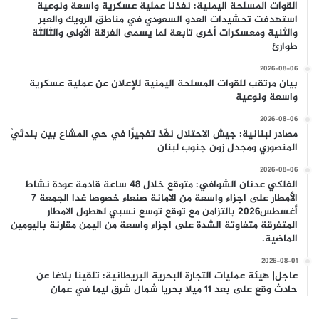
القوات المسلحة اليمنية: نفذنا عملية عسكرية واسعة ونوعية
استهدفت تحشيدات العدو السعودي في مناطق الرويك والعبر
والثنية ومعسكرات أخرى تابعة لما يسمى الفرقة الأولى والثالثة
طوارئ
2026-08-06
بيان مرتقب للقوات المسلحة اليمنية للإعلان عن عملية عسكرية
واسعة ونوعية
2026-08-06
مصادر لبنانية: جيش الاحتلال نفّذ تفجيرًا في حي المشاع بين بلدتَيْ
المنصوري ومجدل زون جنوب لبنان
2026-08-06
الفلكي عدنان الشوافي: متوقع خلال 48 ساعة قادمة عودة نشاط
الأمطار على اجزاء واسعة من الامانة صنعاء خصوصا غدا الجمعة 7
أغسطس2026 بالتزامن مع توقع توسع نسبي لهطول الامطار
المتفرقة متفاوتة الشدة على اجزاء واسعة من اليمن مقارنة باليومين
الماضية.
2026-08-01
عاجل| هيئة عمليات التجارة البحرية البريطانية: تلقينا بلاغا عن
حادث وقع على بعد 11 ميلا بحريا شمال شرق ليما في عمان