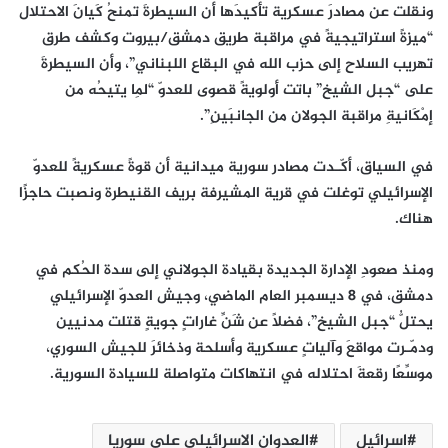
ونقلت عن مصادرَ عسكرية تأكيدَها أن السيطرةَ تمنحُ كَيانَ الاحتلال
“ميزةً استراتيجيةً في مراقبة طريق دمشق/بيروت وكشف طرق
تهريب السلاح إلى حزب الله في البقاع اللبناني”، وأن السيطرةَ
على “جبل الشيخ” باتت أولويةً قصوى للعدوّ “لِما يتيحُه من
إمْكَانيةِ مراقبة الجولان من الجانبَينِ”.
في السياق، أكّـدت مصادر سورية ميدانية أن قوةً عسكريةً للعدوّ
الإسرائيلي توغلت في قرية المشيرفة بريف القنيطرة ونصبت حاجزًا
هناك.
ومنذ صعودِ الإدارة الجديدة بقيادة الجولاني إلى سدة الحُكم في
دمشق، في 8 ديسمبر العام الماضي، وجيش العدوّ الإسرائيلي
يحتلُّ “جبل الشيخ”، فضلًا عن شَنِّ غاراتٍ جويةٍ قتلت مدنيين
ودمّـرت مواقعَ وآلياتٍ عسكرية وأسلحة وذخائرَ للجيش السوري،
موسِّعًا رقعةَ احتلاله في انتهاكات متواصلة للسيادة السورية.
اسرائيل
العدوان الاسرائيلي على سوريا