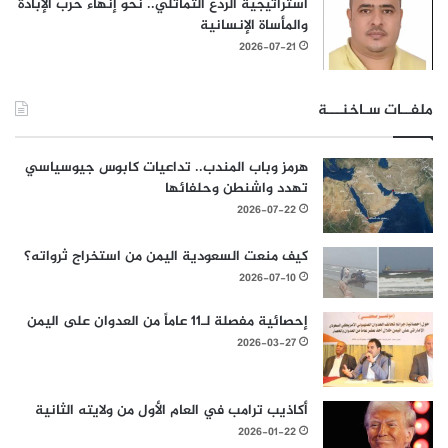
استراتيجية الردع التماثلي.. نحو إنهاء حرب الإبادة
والمأساة الإنسانية
2026-07-21
ملفــات سـاخنـــة
هرمز وباب المندب.. تداعيات كابوس جيوسياسي
تهدد واشنطن وحلفائها
2026-07-22
كيف منعت السعودية اليمن من استخراج ثرواته؟
2026-07-10
إحصائية مفصلة لـ11 عاماً من العدوان على اليمن
2026-03-27
أكاذيب ترامب في العام الأول من ولايته الثانية
2026-01-22