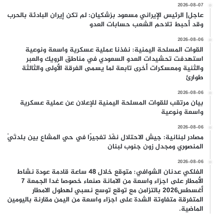
2026-08-07
عاجل| الرئيس الإيراني مسعود بزشكيان: لم تكن إيران البادئة بالحرب
وقد أحبط تلاحم الشعب حسابات العدو
2026-08-06
القوات المسلحة اليمنية: نفذنا عملية عسكرية واسعة ونوعية
استهدفت تحشيدات العدو السعودي في مناطق الرويك والعبر
والثنية ومعسكرات أخرى تابعة لما يسمى الفرقة الأولى والثالثة
طوارئ
2026-08-06
بيان مرتقب للقوات المسلحة اليمنية للإعلان عن عملية عسكرية
واسعة ونوعية
2026-08-06
مصادر لبنانية: جيش الاحتلال نفّذ تفجيرًا في حي المشاع بين بلدتَيْ
المنصوري ومجدل زون جنوب لبنان
2026-08-06
الفلكي عدنان الشوافي: متوقع خلال 48 ساعة قادمة عودة نشاط
الأمطار على اجزاء واسعة من الامانة صنعاء خصوصا غدا الجمعة 7
أغسطس2026 بالتزامن مع توقع توسع نسبي لهطول الامطار
المتفرقة متفاوتة الشدة على اجزاء واسعة من اليمن مقارنة باليومين
الماضية.