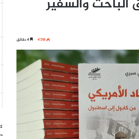
ق الباحث والسفير
4٬318
4 دقائق
كت