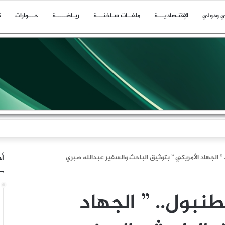
ي ودولي
اﻹقتـصاديـــة
ملفــات سـاخنـــة
ريـاضـــــة
حـــوارات
ك
ا بلاغا عن حادث وقع على بعد 11 ميلا بحريا شمال شرق ليما في عمان
أخ
” الجهاد الأمريكي ” بتوثيق الباحث والسفير عبدالله صبري
نبول.. ” الجهاد