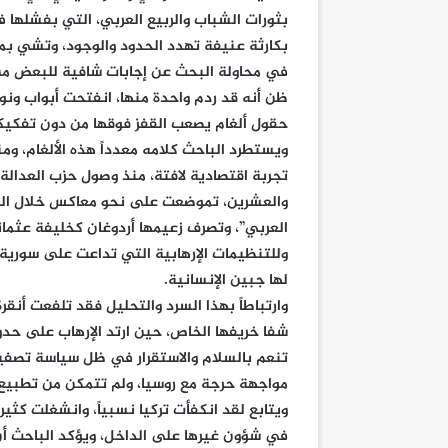
بثورات الشباب والربيع العربي، التي بفشلها في
بكارثة عنيفة تهدد الحدود والوجود، وتشي بمستق
في محاولة البحث عن إجابات شافية للبعض من ا
ظن أنه قد ردم واحدة منها، انفتحت أبواب ونو
حقول ألغام يصعب القفز فوقها من دون تفكيكها
ويستطرد الباحث كلامه معدداً هذه الألغام، وم
تجربة اقتصادية لافتة، منذ وصول حزب العدالة 
والعشرين، تموضعت على نحو معاكس خلال العشر
العربي”، وتصرف زعيمها أردوغان كخليفة عثماني
وللتنظيمات الإرهابية التي تداعت على سورية
لها جبين الإنسانية.
وارتباطاً بهذا السرد والتحليل فقد تلفعت أن
شفا خريفها الخاص، حين ارتد الإرهاب على حد
تنعم بالسلام والاستقرار في ظل سياسة تصفي
مواجهة حرجة مع روسيا، ولم تتمكن من تطبيع ا
ويتابع لقد انكفأت تركيا نسبياً، وانشغلت كثير
في شؤون غيرها على الداخل، ويؤكد الباحث أن