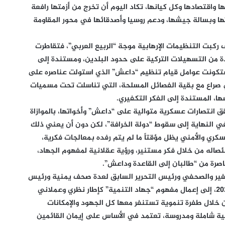
ا واقتصادها وكل كيانها، تكاد اليوم أن تخرج من أزمتها رافعة
ا وبسالة جيشها، ودعم روسيا وأصدقائها في محور المقاومة
 ركبت التنظيمات الإرهابية موجة “الربيع العربي”، فتقاطرت
 من التسهيلات التركية على حدود البلدين، ومستندة إلى
تكونت عوامل قيام تنظيم “داعش” الذي استولت عناصره على
 صراع مع بقية الفصائل المسلحة، التي تناسلت تحت مسميات
ا، المستندة إلى الفكر التكفيري.
 انتصارات عسكرية متوالية على “داعش” وأخواتها، بالموازاة
في النهاية إلى سقوط “دولة الخرافة”، لكن دون أن يعني ذلك
سكري والأمني يظل مؤقتاً ما لم يتم رفده بمعالجات فكرية،
ئصاله من خلال فكر مستنير، ورؤية عقلانية لمفهوم الجهاد،
اصرة من “طالبان إلى القاعدة وداعش”.
سفير والصحفي ورئيس التحرير السابق لعدة صحف يمنية ورئيس
اتحاد الإعلاميين اليمنيين بين عامي 2016 -2020، إلى إعمال مفهوم “جهاد التنمية” كإطار نظري وعملاني
من خلال طفرة تنموية تستنفر معها كل الجهود والإمكانات
جية شاملة ومدروسة، تعتمد في الأساس على إيمان القائمين