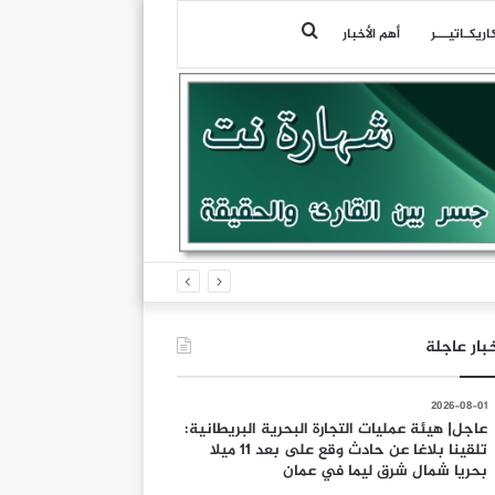
بحث
اريكـاتيـــر
أهم الأخبار
عن
بار عاجلة
2026-08-01
عاجل| هيئة عمليات التجارة البحرية البريطانية:
تلقينا بلاغا عن حادث وقع على بعد 11 ميلا
بحريا شمال شرق ليما في عمان