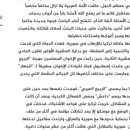
 معظم الدول، عاشت الأمة العربية ولا تزال مخاضاً مخضباً
بل قاتم ما لم يفتح الله لأمتنا باباً من أبواب رحمته.
تا
لأسئلة آنفة الذكر، تتفتح أمام الباحث فجوة جديدة، وكلما
افذ أخرى، وتناثرت على جنبات البحث أسلاك شائكة، وانتصبت
 وسبر أغوارها واستكناه خفاياها.
نها علاقة تركيا بالإرهاب في سورية، فهذه الدولة التي قدمت
والتنمية إلى السلطة، مع بداية العشرية الأولى للقرن الحادي
ية الثانية، حين ركبت مع الإخوان المسلمين موجة “الربيع
، وغدت إسطنبول قبلة لقيادات الإخوان، وطريقاً لـ “الجهاد”
 ومارست على مختلف أراضيها كل الجرائم البشعة التي يندى
قرة بما يسمى “الربيع العربي”، فوجدت نفسها بعد حين على
ودها برسم “داعش” وبعض الفصائل الكردية، وبعد أن كانت
ر المشاكل، خرجت تركيا على قواعد الاشتباك، فدخلت في
لوضع مع موسكو إلا بعد تنازلات مؤلمة في أكثر من ملف.
اً بحماية حدودها مع سورية والعراق، وارتدت مفاعيل تدخلها
 سورية بالمقابل التي عاشت أكثر من عشر سنوات دامية،