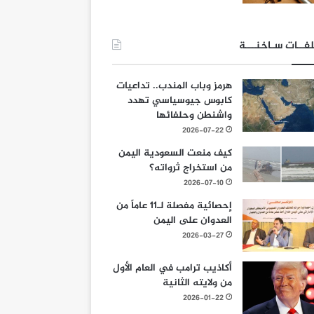
فــات سـاخنـــة
هرمز وباب المندب.. تداعيات
كابوس جيوسياسي تهدد
واشنطن وحلفائها
2026-07-22
كيف منعت السعودية اليمن
من استخراج ثرواته؟
2026-07-10
إحصائية مفصلة لـ11 عاماً من
العدوان على اليمن
2026-03-27
أكاذيب ترامب في العام الأول
من ولايته الثانية
2026-01-22