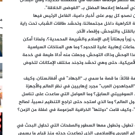
تها لتنشر فوضاها الهدامة في منطقتنا تحديداً، وفي البلدان
ي أسماها إعلامها المضلل بـ “الفوضى الخلاقة”.
ن نصحو كل يوم على أخبار دامية، الفاعل الرئيس فيها
مل
ة الكراهية داخل مجتمعاتنا، وتحشد طاقات الشباب تحت راية
بالقتل، والتوحش، وإقصاء الآخر.
اً وبهتاناً إلى الإسلام والشريعة المحمدية؟، ولماذا أمكن
ماعات إرهابية عابرة للحدود؟ وما هي المناخات السياسية
هذا الوحش وذاك التوحش، وجعلت منه أداة طيعة في خدمة
ة الأمريكية، حتى وهي تحشد وتجند مختلف الإمكانات لتخوض
 قائلاً: ما قصة ما سمي بـ “الجهاد” في أفغانستان، وكيف
المجاهدون العرب” مجرد إرهابيين في نظر العالم والأجهزة
اد السوفييتي السابق؟ وما العوامل التي ساعدت على تناسل
ل العالم؟ وما الذي استجد حتى تراجع التنظيم نسبياً، لصالح
كيف قامت “دولتها” الخرافية المزعومة في غفلة من الزمن؟
لة تطول، وتطول معها السطور والصفحات التي تحاول البحث في
لم العربي والإسلامي، الذي تصاعدت حدته منذ قيام ما يسمى