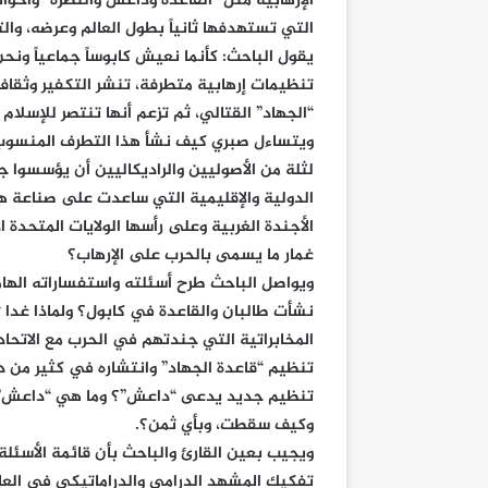
الإرهابية مثل “القاعدة وداعش والنصرة” وأخوا
التي تستهدفها ثانياً بطول العالم وعرضه، والت
يقول الباحث: كأنما نعيش كابوساً جماعياً ونح
تنظيمات إرهابية متطرفة، تنشر التكفير وثقاف
“الجهاد” القتالي، ثم تزعم أنها تنتصر للإسلام 
ويتساءل صبري كيف نشأ هذا التطرف المنسوب زور
لثلة من الأصوليين والراديكاليين أن يؤسسوا ج
الدولية والإقليمية التي ساعدت على صناعة 
الأجندة الغربية وعلى رأسها الولايات المتحد
غمار ما يسمى بالحرب على الإرهاب؟
ويواصل الباحث طرح أسئلته واستفساراته الهامة
نشأت طالبان والقاعدة في كابول؟ ولماذا غدا “
المخابراتية التي جندتهم في الحرب مع الاتح
تنظيم “قاعدة الجهاد” وانتشاره في كثير من دو
تنظيم جديد يدعى “داعش”؟ وما هي “داعش”، و
وكيف سقطت، وبأي ثمن؟.
ويجيب بعين القارئ والباحث بأن قائمة الأسئ
تفكيك المشهد الدرامي والدراماتيكي في العا