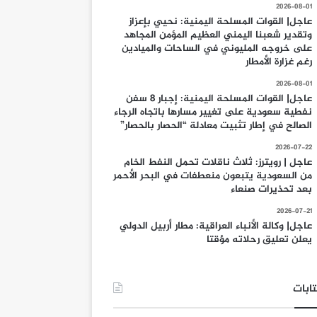
2026-08-01
عاجل| القوات المسلحة اليمنية: نحيي بإعزاز
وتقدير شعبنا اليمني العظيم المؤمن المجاهد
على خروجه المليوني في الساحات والميادين
رغم غزارة الأمطار
2026-08-01
عاجل| القوات المسلحة اليمنية: إجبار 8 سفن
نفطية سعودية على تغيير مسارها باتجاه الرجاء
الصالح في إطار تثبيت معادلة “الحصار بالحصار”
2026-07-22
عاجل | رويترز: ثلاث ناقلات تحمل النفط الخام
من السعودية يتبعون منعطفات في البحر الأحمر
بعد تحذيرات صنعاء
2026-07-21
عاجل| وكالة الأنباء العراقية: مطار أربيل الدولي
يعلن تعليق رحلاته مؤقتا
ابات