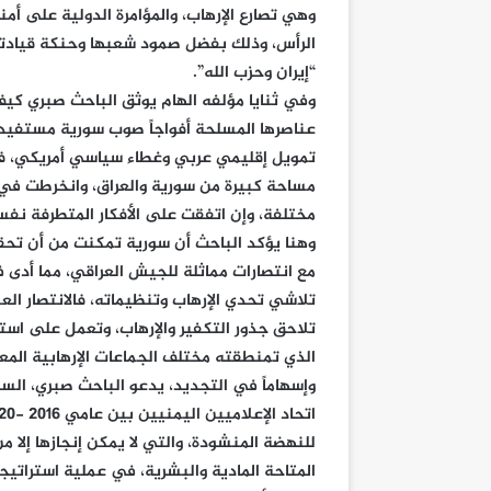
وهي تصارع الإرهاب، والمؤامرة الدولية على أمنه
الرأس، وذلك بفضل صمود شعبها وحنكة قيادته
“إيران وحزب الله”.
وفي ثنايا مؤلفه الهام يوثق الباحث صبري كيف
عناصرها المسلحة أفواجاً صوب سورية مستفيدة
تمويل إقليمي عربي وغطاء سياسي أمريكي، ف
مساحة كبيرة من سورية والعراق، وانخرطت في
مختلفة، وإن اتفقت على الأفكار المتطرفة نفسه
وهنا يؤكد الباحث أن سورية تمكنت من أن تحقق
مع انتصارات مماثلة للجيش العراقي، مما أدى 
تلاشي تحدي الإرهاب وتنظيماته، فالانتصار الع
تلاحق جذور التكفير والإرهاب، وتعمل على است
الذي تمنطقته مختلف الجماعات الإرهابية المع
وإسهاماً في التجديد، يدعو الباحث صبري، ال
للنهضة المنشودة، والتي لا يمكن إنجازها إلا 
المتاحة المادية والبشرية، في عملية استراتي