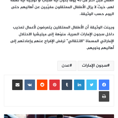
أطفال قبل أكثر من 45 يوماً بدون أية أسباب أَو توجيه أية تهمة
لهم، حَيثُ لا يزال الأطفال المعتقلون مغيَّبين عن أهاليهم حتى
اليوم حسب الوثيقة.
وبينت الوثيقة أن الأطفال المعتقلين يتعرضون لأعمال تعذيب
داخل سجون الإمارات السرية، منوّهة إلى ميليشيا الاحتلال
الإماراتي المسماة “الانتقالي” ترفض الإفراج عنهم وإعادتهم إلى
أهاليهم وذويهم.
سجون الإمارات
عدن
لينكدإن
بينتيريست
مشاركة عبر البريد
طباعة