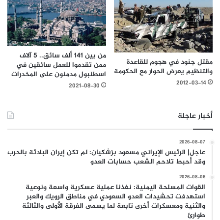
من بين 141 ألف سائق.. 5 آلاف
مقتل جنود في هجوم للقاعدة
ممن تقدموا للعمل سائقين في
والتنظيم يعرض الحوار مع الحكومة
اسطنبول مدمنون على المخدرات
2012-03-14
2021-08-30
أخبار عاجلة
2026-08-07
عاجل| الرئيس الإيراني مسعود بزشكيان: لم تكن إيران البادئة بالحرب
وقد أحبط تلاحم الشعب حسابات العدو
2026-08-06
القوات المسلحة اليمنية: نفذنا عملية عسكرية واسعة ونوعية
استهدفت تحشيدات العدو السعودي في مناطق الرويك والعبر
والثنية ومعسكرات أخرى تابعة لما يسمى الفرقة الأولى والثالثة
طوارئ