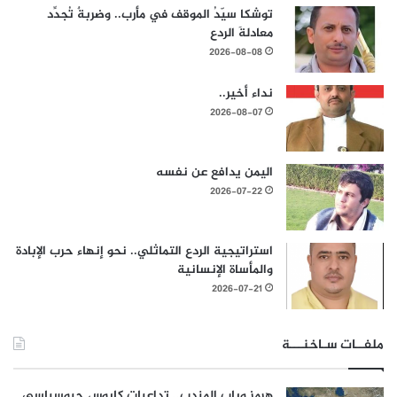
توشكا سيّدُ الموقف في مأرب.. وضربةٌ تُجدِّد
معادلةَ الردع
2026-08-08
نداء أخير..
2026-08-07
اليمن يدافع عن نفسه
2026-07-22
استراتيجية الردع التماثلي.. نحو إنهاء حرب الإبادة
والمأساة الإنسانية
2026-07-21
ملفــات سـاخنـــة
هرمز وباب المندب.. تداعيات كابوس جيوسياسي