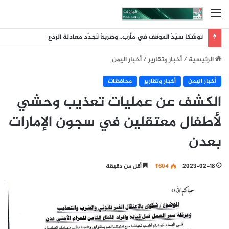
القائمة
توشكا سيّدُ الموقف في مأرب.. وضربةٌ تُجدِّد معادلةَ الردع
الرئيسية
/
أخبار وتقارير
/
أخبار اليمن
أخبار اليمن
أخبار وتقارير
محافظات
الكشف عن عمليات تعذيب وحشي
لأطفال معتقلين في سجون الإمارات
بعدن
2023-02-18
1٬604
أقل من دقيقة