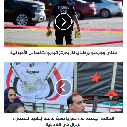
قتلى وجرحى بإطلاق نار بمركز تجاري بتكساس الأميركية
الجالية اليمنية في سوريا تسيّر قافلة إغاثية لمتضرري
الزلزال في اللاذقية