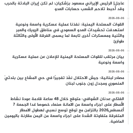
عاجل| الرئيس الإيراني مسعود بزشكيان: لم تكن إيران البادئة بالحرب
وقد أحبط تلاحم الشعب حسابات العدو
2026-08-06
القوات المسلحة اليمنية: نفذنا عملية عسكرية واسعة ونوعية
استهدفت تحشيدات العدو السعودي في مناطق الرويك والعبر
والثنية ومعسكرات أخرى تابعة لما يسمى الفرقة الأولى والثالثة
طوارئ
2026-08-06
بيان مرتقب للقوات المسلحة اليمنية للإعلان عن عملية عسكرية
واسعة ونوعية
2026-08-06
مصادر لبنانية: جيش الاحتلال نفّذ تفجيرًا في حي المشاع بين بلدتَيْ
المنصوري ومجدل زون جنوب لبنان
2026-08-06
الفلكي عدنان الشوافي: متوقع خلال 48 ساعة قادمة عودة نشاط
الأمطار على اجزاء واسعة من الامانة صنعاء خصوصا غدا الجمعة 7
أغسطس2026 بالتزامن مع توقع توسع نسبي لهطول الامطار
المتفرقة متفاوتة الشدة على اجزاء واسعة من اليمن مقارنة باليومين
الماضية.