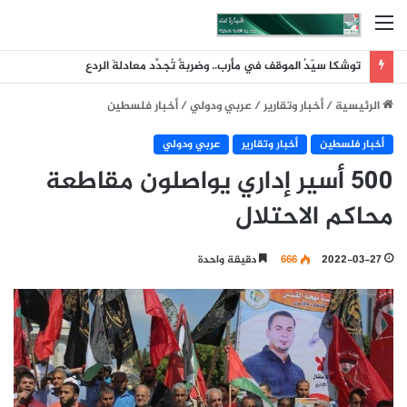
القائمة
توشكا سيّدُ الموقف في مأرب.. وضربةٌ تُجدِّد معادلةَ الردع
الرئيسية
/
أخبار وتقارير
/
عربي ودولي
/
أخبار فلسطين
أخبار فلسطين
أخبار وتقارير
عربي ودولي
500 أسير إداري يواصلون مقاطعة
محاكم الاحتلال
2022-03-27
666
دقيقة واحدة