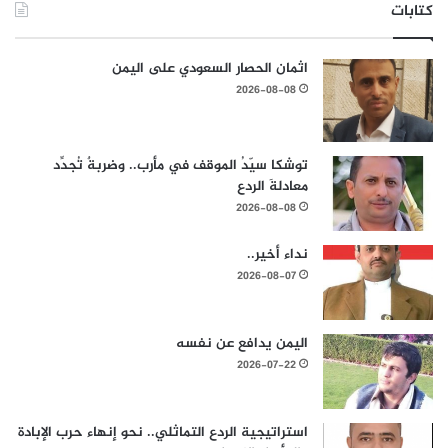
كتابات
اثمان الحصار السعودي على اليمن
2026-08-08
توشكا سيّدُ الموقف في مأرب.. وضربةٌ تُجدِّد
معادلةَ الردع
2026-08-08
نداء أخير..
2026-08-07
اليمن يدافع عن نفسه
2026-07-22
استراتيجية الردع التماثلي.. نحو إنهاء حرب الإبادة