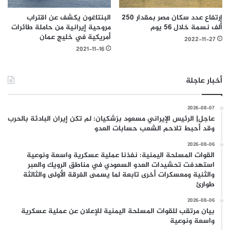
إرتفاع عدد سكان مصر بمقدار 250
البنتاغون يكشف عن اقتراب
ألف نسمة خلال 56 يوم
مروحية إيرانية من حاملة طائرات
أمريكية في خليج عمان
2022-11-27
2021-11-16
أخبار عاجلة
2026-08-07
عاجل| الرئيس الإيراني مسعود بزشكيان: لم تكن إيران البادئة بالحرب
وقد أحبط تلاحم الشعب حسابات العدو
2026-08-06
القوات المسلحة اليمنية: نفذنا عملية عسكرية واسعة ونوعية
استهدفت تحشيدات العدو السعودي في مناطق الرويك والعبر
والثنية ومعسكرات أخرى تابعة لما يسمى الفرقة الأولى والثالثة
طوارئ
2026-08-06
بيان مرتقب للقوات المسلحة اليمنية للإعلان عن عملية عسكرية
واسعة ونوعية