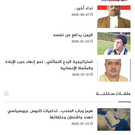
نداء أخير..
2026-08-07
اليمن يدافع عن نفسه
2026-07-22
استراتيجية الردع التماثلي.. نحو إنهاء حرب الإبادة
والمأساة الإنسانية
2026-07-21
ملفــات سـاخنـــة
هرمز وباب المندب.. تداعيات كابوس جيوسياسي
تهدد واشنطن وحلفائها
2026-07-22