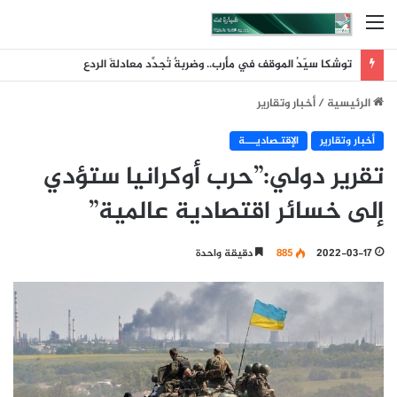
القائمة
توشكا سيّدُ الموقف في مأرب.. وضربةٌ تُجدِّد معادلةَ الردع
الرئيسية
/
أخبار وتقارير
أخبار وتقارير
اﻹقتـصاديـــة
تقرير دولي:”حرب أوكرانيا ستؤدي
إلى خسائر اقتصادية عالمية”
2022-03-17
885
دقيقة واحدة