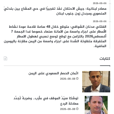
2026-08-06
مصادر لبنانية: جيش الاحتلال نفّذ تفجيرًا في حي المشاع بين بلدتَيْ
المنصوري ومجدل زون جنوب لبنان
2026-08-06
الفلكي عدنان الشوافي: متوقع خلال 48 ساعة قادمة عودة نشاط
الأمطار على اجزاء واسعة من الامانة صنعاء خصوصا غدا الجمعة 7
أغسطس2026 بالتزامن مع توقع توسع نسبي لهطول الامطار
المتفرقة متفاوتة الشدة على اجزاء واسعة من اليمن مقارنة باليومين
الماضية.
كتابات
اثمان الحصار السعودي على اليمن
2026-08-08
توشكا سيّدُ الموقف في مأرب.. وضربةٌ تُجدِّد
معادلةَ الردع
2026-08-08