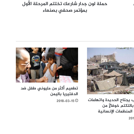
حملة لون جدار شارعك تختتم المرحلة الأول
بمؤتمر صحفي بصنعاء
تطعيم أكثر من مليوني طفل ضد
الدفتيريا باليمن
ب يجتاح الحديدة واتهامات
2018-03-15
التكتم خوفا?ٍ من
 المنظمات الإنسانية
201