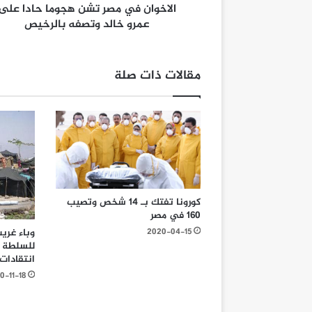
الاخوان في مصر تشن هجوما حادا على
عمرو خالد وتصفه بالرخيص
مقالات ذات صلة
كورونا تفتك بـ 14 شخص وتصيب
160 في مصر
وباء غري
2020-04-15
للسلطة ب
انتقادات
0-11-18