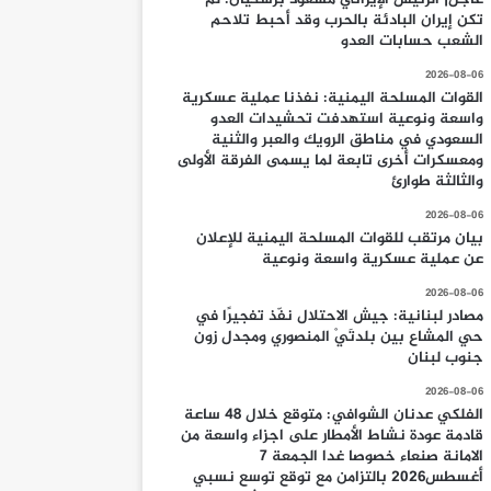
تكن إيران البادئة بالحرب وقد أحبط تلاحم
الشعب حسابات العدو
2026-08-06
القوات المسلحة اليمنية: نفذنا عملية عسكرية
واسعة ونوعية استهدفت تحشيدات العدو
السعودي في مناطق الرويك والعبر والثنية
ومعسكرات أخرى تابعة لما يسمى الفرقة الأولى
والثالثة طوارئ
2026-08-06
بيان مرتقب للقوات المسلحة اليمنية للإعلان
عن عملية عسكرية واسعة ونوعية
2026-08-06
مصادر لبنانية: جيش الاحتلال نفّذ تفجيرًا في
حي المشاع بين بلدتَيْ المنصوري ومجدل زون
جنوب لبنان
2026-08-06
الفلكي عدنان الشوافي: متوقع خلال 48 ساعة
قادمة عودة نشاط الأمطار على اجزاء واسعة من
الامانة صنعاء خصوصا غدا الجمعة 7
أغسطس2026 بالتزامن مع توقع توسع نسبي