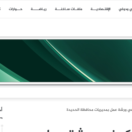
ي ودولي
اﻹقتـصاديـــة
ملفــات سـاخنـــة
ريـاضـــــة
حـــوارات
ك
ن: لم تكن إيران البادئة بالحرب وقد أحبط تلاحم الشعب حسابات العدو
أخ
 في ورشة عمل بمديريات محافظة الحديدة