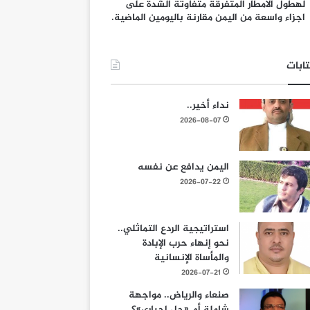
لهطول الامطار المتفرقة متفاوتة الشدة على
اجزاء واسعة من اليمن مقارنة باليومين الماضية.
ابات
نداء أخير..
2026-08-07
اليمن يدافع عن نفسه
2026-07-22
استراتيجية الردع التماثلي..
نحو إنهاء حرب الإبادة
والمأساة الإنسانية
2026-07-21
صنعاء والرياض.. مواجهة
شاملة أم «حل إجباري»؟