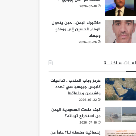
2026-07-10
عاشوراء اليمن.. حين يتحول
الوفاء للحسين إلى موقفٍ
وجهاد
2026-06-26
فــات سـاخنـــة
هرمز وباب المندب.. تداعيات
كابوس جيوسياسي تهدد
واشنطن وحلفائها
2026-07-22
كيف منعت السعودية اليمن
من استخراج ثرواته؟
2026-07-10
إحصائية مفصلة لـ11 عاماً من