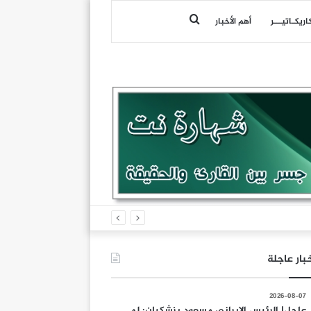
بحث
اريكـاتيـــر
أهم الأخبار
عن
بار عاجلة
2026-08-07
عاجل| الرئيس الإيراني مسعود بزشكيان: لم