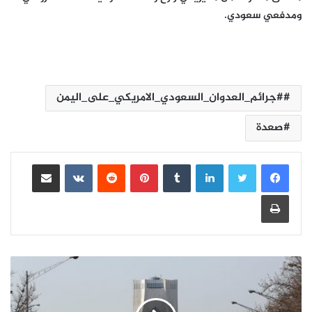
ومدفعي سعودي.
#جرائم_العدوان_السعودي_الامريكي_على_اليمن
صعدة
لينكدإن
بينتيريست
مشاركة عبر البريد
طباعة