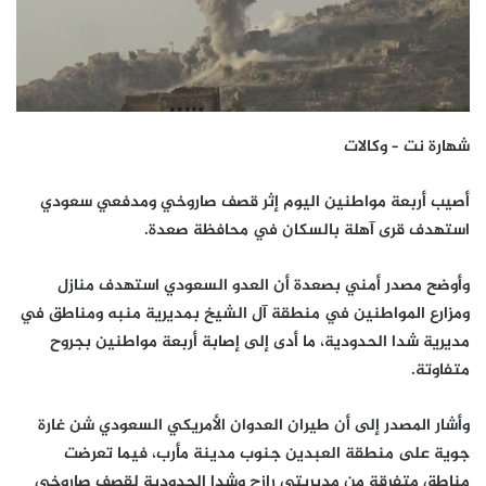
شهارة نت – وكالات
أصيب أربعة مواطنين اليوم إثر قصف صاروخي ومدفعي سعودي
استهدف قرى آهلة بالسكان في محافظة صعدة.
وأوضح مصدر أمني بصعدة أن العدو السعودي استهدف منازل
ومزارع المواطنين في منطقة آل الشيخ بمديرية منبه ومناطق في
مديرية شدا الحدودية، ما أدى إلى إصابة أربعة مواطنين بجروح
متفاوتة.
وأشار المصدر إلى أن طيران العدوان الأمريكي السعودي شن غارة
جوية على منطقة العبدين جنوب مدينة مأرب، فيما تعرضت
مناطق متفرقة من مديريتي رازح وشدا الحدودية لقصف صاروخي