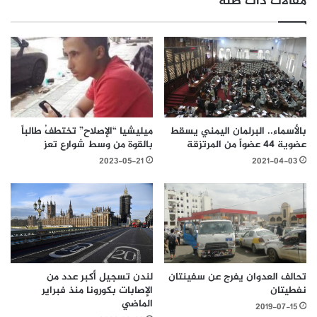
مقالات ذات صلة
بالأسماء.. البرلمان اليمني يسقط
ميليشيا “الإصلاح” تختطفُ طالباً
عضوية 44 عضواً من المرتزقة
بالقوة من وسط شوارع تعز
2023-05-21
2021-04-03
لندن تسجيل أكبر عدد من
تحالف العدوان يفرج عن سفينتان
الإصابات بكورونا منذ فبراير
نفطيتان
الماضي
2019-07-15