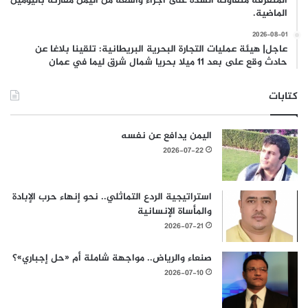
المتفرقة متفاوتة الشدة على اجزاء واسعة من اليمن مقارنة باليومين
الماضية.
2026-08-01
عاجل| هيئة عمليات التجارة البحرية البريطانية: تلقينا بلاغا عن
حادث وقع على بعد 11 ميلا بحريا شمال شرق ليما في عمان
كتابات
اليمن يدافع عن نفسه
2026-07-22
استراتيجية الردع التماثلي.. نحو إنهاء حرب الإبادة
والمأساة الإنسانية
2026-07-21
صنعاء والرياض.. مواجهة شاملة أم «حل إجباري»؟
2026-07-10