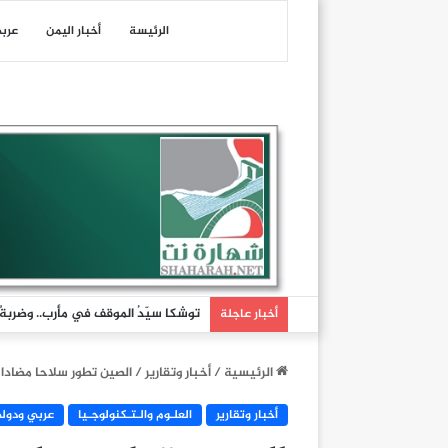
الرئيسة
أخبار اليمن
عرب
توشكا سيّدُ الموقف في مأرب.. وضربةٌ تُ
أخبار عاجلة
الرئيسية
/
أخبار وتقارير
/
الصين تطور سلاحا مضادا ل
أخبار وتقارير
العلـوم والـتـكنولوجـيا
عربي ودول