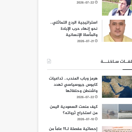
2026-07-22
استراتيجية الردع التماثلي..
نحو إنهاء حرب الإبادة
والمأساة الإنسانية
2026-07-21
فــات سـاخنـــة
هرمز وباب المندب.. تداعيات
كابوس جيوسياسي تهدد
واشنطن وحلفائها
2026-07-22
كيف منعت السعودية اليمن
من استخراج ثرواته؟
2026-07-10
إحصائية مفصلة لـ11 عاماً من