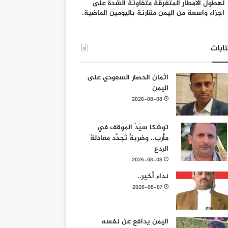
لهطول الامطار المتفرقة متفاوتة الشدة على
اجزاء واسعة من اليمن مقارنة باليومين الماضية.
ابات
اثمان الحصار السعودي على
اليمن
2026-08-08
توشكا سيّدُ الموقف في
مأرب.. وضربةٌ تُجدِّد معادلةَ
الردع
2026-08-08
نداء أخير..
2026-08-07
اليمن يدافع عن نفسه