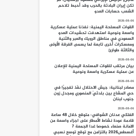
تكن إيران البادئة بالحرب وقد أحبط تلاحم
الشعب حسابات العدو
2026-08-06
القوات المسلحة اليمنية: نفذنا عملية عسكرية
واسعة ونوعية استهدفت تحشيدات العدو
السعودي في مناطق الرويك والعبر والثنية
ومعسكرات أخرى تابعة لما يسمى الفرقة الأولى
والثالثة طوارئ
2026-08-06
بيان مرتقب للقوات المسلحة اليمنية للإعلان
عن عملية عسكرية واسعة ونوعية
2026-08-06
مصادر لبنانية: جيش الاحتلال نفّذ تفجيرًا في
حي المشاع بين بلدتَيْ المنصوري ومجدل زون
جنوب لبنان
2026-08-06
الفلكي عدنان الشوافي: متوقع خلال 48 ساعة
قادمة عودة نشاط الأمطار على اجزاء واسعة من
الامانة صنعاء خصوصا غدا الجمعة 7
أغسطس2026 بالتزامن مع توقع توسع نسبي