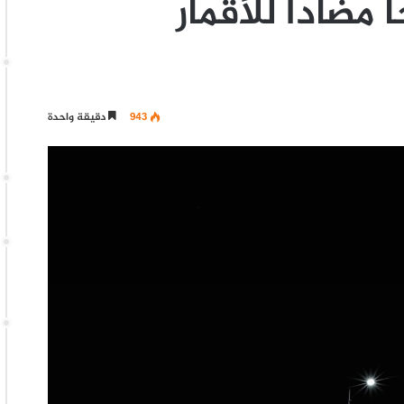
 مضادا للأقمار
943
دقيقة واحدة