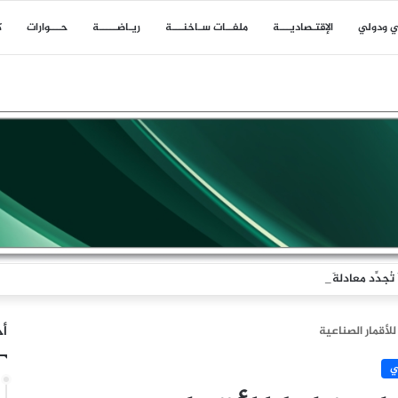
ي ودولي
اﻹقتـصاديـــة
ملفــات سـاخنـــة
ريـاضـــــة
حـــوارات
ك
جدِّد معادلةَ الردع
أخ
لأقمار الصناعية
ي