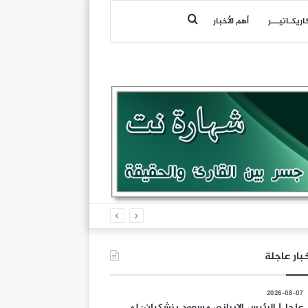
بحث
اريكـاتيـــر
أهم الأخبار
عن
بار عاجلة
2026-08-07
عاجل| الرئيس الإيراني مسعود بزشكيان: لم