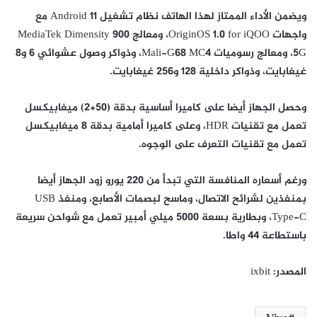
ويضمن الأداء الممتاز لهذا الهاتف نظام تشغيل Android 11 مع
واجهات OriginOS 1.0 for iQOO، ومعالج MediaTek Dimensity 900
5G، ومعالج رسوميات Mali-G68 MC4، وذواكر وصول عشوائي 6 و8
غيغابايت، وذواكر داخلية 128 و256 غيغابايت.
وحصل الجهاز أيضا على كاميرا أساسية بدقة (50+2) ميغابيكسل
تعمل مع تقنيات HDR، وعلى كاميرا أمامية بدقة 8 ميغابيكسل
تعمل مع تقنيات التعرف على الوجوه.
ورغم أسعاره المنافسة التي تبدأ من 220 يورو زود الجهاز أيضا
بمنفذين لشرائح الاتصال، وماسح لبصمات الأصابع، ومنفذ USB
Type-C، وبطارية بسعة 5000 ميلي أمبير تعمل مع شواحن سريعة
باستطاعة 44 واطا.
المصدر: ixbit