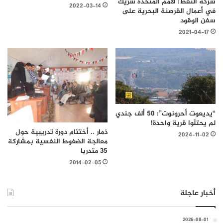
شركة النفط: الأمم المتحدة شريك
2022-03-14
في أعمال القرصنة البحرية على
سفن الوقود
2021-04-17
“يديعوت أحرونوت”: 50 ألف جندي
لم يحتلّوا قرية واحدة!
ذمار .. أختتام دورة تدريبية حول
2024-11-02
معالجة الضغوط النفسية بمشاركة
35 متدربا
2014-02-05
أخبار عاجلة
2026-08-01