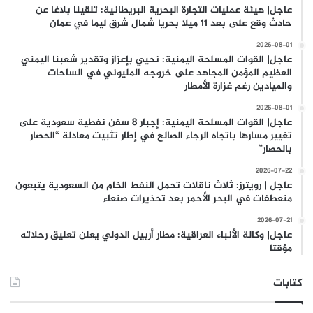
عاجل| هيئة عمليات التجارة البحرية البريطانية: تلقينا بلاغا عن
حادث وقع على بعد 11 ميلا بحريا شمال شرق ليما في عمان
2026-08-01
عاجل| القوات المسلحة اليمنية: نحيي بإعزاز وتقدير شعبنا اليمني
العظيم المؤمن المجاهد على خروجه المليوني في الساحات
والميادين رغم غزارة الأمطار
2026-08-01
عاجل| القوات المسلحة اليمنية: إجبار 8 سفن نفطية سعودية على
تغيير مسارها باتجاه الرجاء الصالح في إطار تثبيت معادلة “الحصار
بالحصار”
2026-07-22
عاجل | رويترز: ثلاث ناقلات تحمل النفط الخام من السعودية يتبعون
منعطفات في البحر الأحمر بعد تحذيرات صنعاء
2026-07-21
عاجل| وكالة الأنباء العراقية: مطار أربيل الدولي يعلن تعليق رحلاته
مؤقتا
كتابات