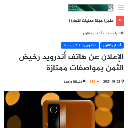
القائمة
عاجل| هيئة عمليات التجارة البحرية البريطانية: تلقينا بلاغا عن حادث وقع على بعد 11 ميلا بحريا شمال شرق ليما في عمان
الرئيسية
/
أخبار وتقارير
أخبار وتقارير
العلـوم والـتـكنولوجـيا
الإعلان عن هاتف أندرويد رخيض
الثمن بمواصفات ممتازة
2021-10-21
720
دقيقة واحدة