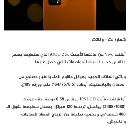
شهارة نت – وكالات
أعلنت Vivo عن هاتفها الأحدث iQOO Z5x الذي ستطرحه بسعر
منافس جدا بالنسبة للمواصفات التي حصل عليها.
ويأتي الهاتف الجديد بهيكل مقاوم للماء والغبار مصنوع من
المعدن والبلاستيك، أبعاده (164/75/8.5) ملم، ووزنه 189غ.
أما شاشته فأتت IPS LCD بمقاس 6.58 بوصة، دقة عرضها
(2408/1080) بيكسل، ترددها 120 هيرتزا، ومعدل سطوعها يفوق الـ
400 شمعة/م، ومحمية بطبقة من الزجاج المضاد للصدمات
والخدوش.