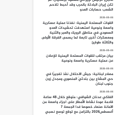
تكن إيران البادئة بالحرب وقد أحبط تلاحم
الشعب حسابات العدو
2026-08-06
القوات المسلحة اليمنية: نفذنا عملية عسكرية
واسعة ونوعية استهدفت تحشيدات العدو
السعودي في مناطق الرويك والعبر والثنية
ومعسكرات أخرى تابعة لما يسمى الفرقة الأولى
والثالثة طوارئ
2026-08-06
بيان مرتقب للقوات المسلحة اليمنية للإعلان
عن عملية عسكرية واسعة ونوعية
2026-08-06
مصادر لبنانية: جيش الاحتلال نفّذ تفجيرًا في
حي المشاع بين بلدتَيْ المنصوري ومجدل زون
جنوب لبنان
2026-08-06
الفلكي عدنان الشوافي: متوقع خلال 48 ساعة
قادمة عودة نشاط الأمطار على اجزاء واسعة من
الامانة صنعاء خصوصا غدا الجمعة 7
أغسطس2026 بالتزامن مع توقع توسع نسبي