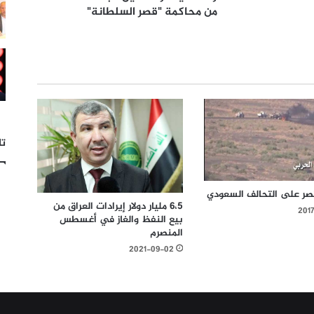
من محاكمة "قصر السلطانة"
تا
تصر على التحالف السعودي
6،5 مليار دولار إيرادات العراق من
201
بيع النفظ والغاز في أغسطس
المنصرم
2021-09-02