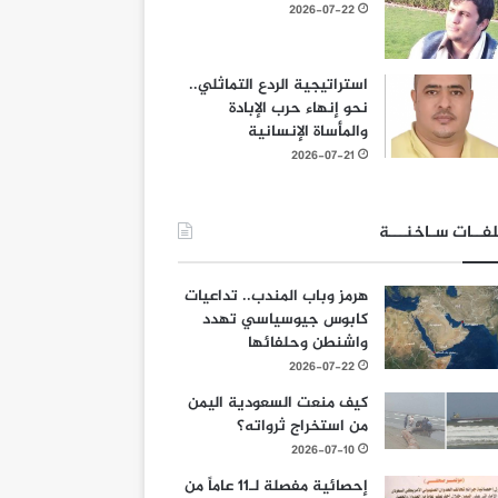
2026-07-22
استراتيجية الردع التماثلي..
نحو إنهاء حرب الإبادة
والمأساة الإنسانية
2026-07-21
فــات سـاخنـــة
هرمز وباب المندب.. تداعيات
كابوس جيوسياسي تهدد
واشنطن وحلفائها
2026-07-22
كيف منعت السعودية اليمن
من استخراج ثرواته؟
2026-07-10
إحصائية مفصلة لـ11 عاماً من