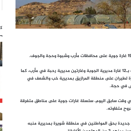
كت
وأوضح مصدر أمني أن طيران العدوان استهدف بـ12 غارة مديرية الجوبة وغارتين مديرية رحبة في مأرب، كما
غارة لطيران على منطقة المرازيق بمديرية خب والشعف في
ض في حجة.
ي وقت سابق اليوم، سلسلة غارات جوية على مناطق متفرقة
وح متفاوته.
 جديدة بحق المواطنين في منطقة شويرة بمديرية منبه