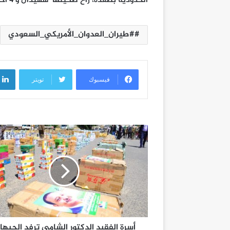
الحدودية بصعدة، راح ضحيتها شهيدان و 4 آخرين بينهم 2 من المهاجرين الأفارقة.
#طيران_العدوان_الأمريكي_السعودي
فيسبوك
تويتر
أسرة الفقيد الدكتور الشامي ترفد الجبها