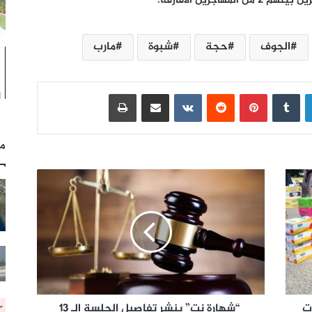
الجوف
حجة
شبوة
مارب
لينكدإن
بينتيريست
مشاركة عبر البريد
طباعة
مل
ت
“شهارة نت” ينشر تفاصيل الجلسة الـ 13