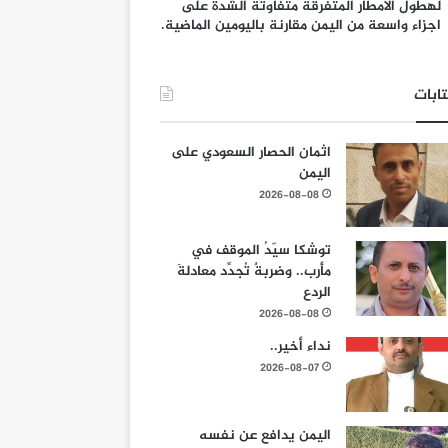
لهطول الامطار المتفرقة متفاوتة الشدة على
اجزاء واسعة من اليمن مقارنة باليومين الماضية.
ابات
اثمان الحصار السعودي على
اليمن
2026-08-08
توشكا سيّدُ الموقف في
مأرب.. وضربةٌ تُجدِّد معادلةَ
الردع
2026-08-08
نداء أخير..
2026-08-07
اليمن يدافع عن نفسه