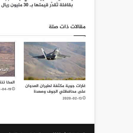
بقافلة تُقدَّر قيمتها بـ 30 مليون ريال
مقالات ذات صلة
المخا تن
غارات جوية مكثفة لطيران العدوان
7-04-19
على محافظتي الجوف وصعدة
2020-02-13