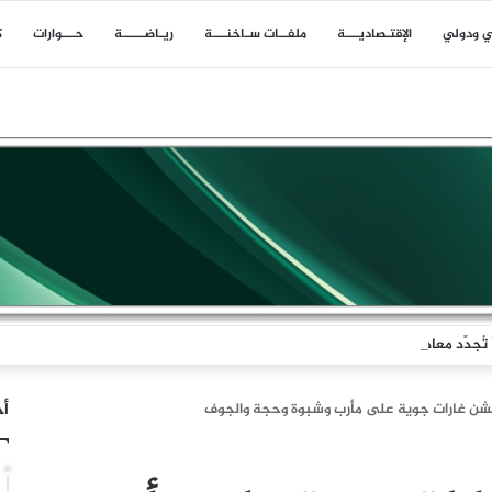
ي ودولي
اﻹقتـصاديـــة
ملفــات سـاخنـــة
ريـاضـــــة
حـــوارات
ك
جدِّد معادلةَ الردع
أخ
يشن غارات جوية على مأرب وشبوة وحجة والجوف