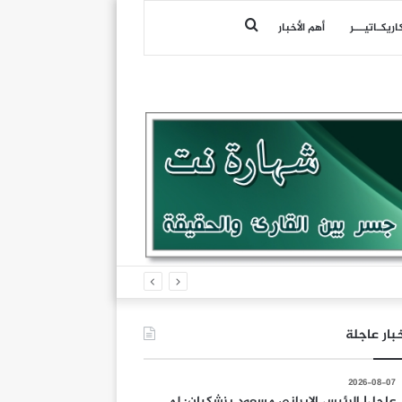
بحث
اريكـاتيـــر
أهم الأخبار
عن
بار عاجلة
2026-08-07
عاجل| الرئيس الإيراني مسعود بزشكيان: لم