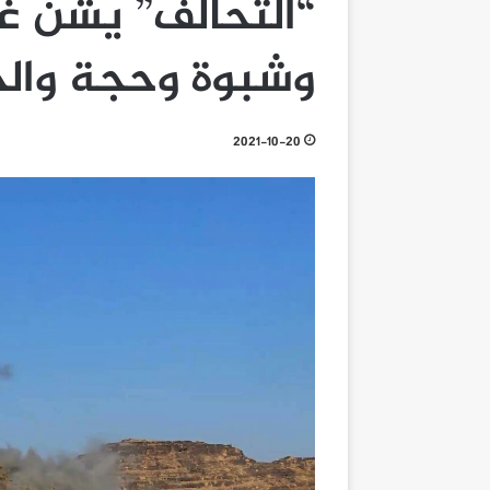
“التحالف” يشن غ
وشبوة وحجة وال
2021-10-20