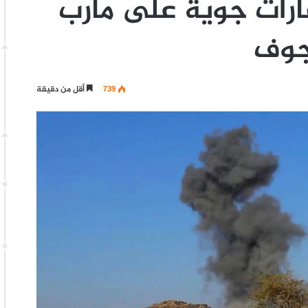
ارات جوية على مأرب
جوف
739
أقل من دقيقة