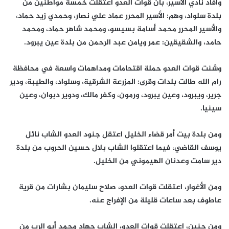
وأفاد نادي الأسير، بأن قوات العدو اعتقلت خمسة مواطنين من
بلدة سلواد، وهم: الأسير المحرر عماد علي نصار، وحمدي زيد حماد،
والأسير المحرر محمد أسامة بسيسو، ومحمد شاهر حماد، ومحمد
حامد، والشقيقين: عمر ويامن عبد الرحمن من بلدة عين يبرود.
وشنت قوات العدو حملة اقتحامات ومداهمات واسعة في محافظة
رام الله طالت بلدات وقرى: المزرعة الشرقية، وسلواد، والطيبة، ودير
جرير، ويبرود، وعين يبرود، ورمون، وكفر مالك، ودوير دبوان، وعين
سينيا.
ومن بلدة بيت أمر قضاء الخليل اعتقل جنود العدو الشاب نائل
يوسف القاضي، فيما اعتقلوا الشاب بلال حسين الحروب من بلدة
دير سامت وعدنان الهيموني من الخليل.
ومن الأغوار، اعتقلت قوات العدو، صلاح سليمان بشارات من قرية
عاطوف بعد ساعات قليلة من الإفراج عنه.
ومن جنين، اعتقلت قوات العدو، الشاب جهاد محمد أبو الرب من