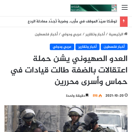
القائمة
توشكا سيّدُ الموقف في مأرب.. وضربةٌ تُجدِّد معادلةَ الردع
الرئيسية
/
أخبار وتقارير
/
عربي ودولي
/
أخبار فلسطين
أخبار فلسطين
أخبار وتقارير
عربي ودولي
العدو الصهيوني يشن حملة
اعتقالات بالضفة طالت قيادات في
حماس وأسرى محررين
2021-10-20
816
دقيقة واحدة