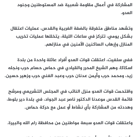
المشاركة في أعمال مقاومة شعبية ضد المستوطنين وجنود
العدو.
وتشهد مناطق متفرقة بالضفة الغربية والقدس، عمليات اعتقال
بشكل يومي، تتركز في ساعات الليلة، يتخللها عمليات تخريب
المنازل وإرهاب الساكنين الآمنين في منازلهم.
ففي سلفيت، اعتقلت قوات العدو أفراد عائلة واحدة من بلدة
اسكاكا، وهم الشيخ المحرر والقيادي في حماس حسام حرب ونجله
زيد، ومحمد حرب وأيمن عدنان حرب وعبد الغني حرب وزهير حسين.
واقتحمت قوات العدو منزل النائب في المجلس التشريعي ومرشح
قائمة القدس موعدنا الدكتور ناصر عبد الجواد، في بلدة دير بلوط،
وهددته من المشاركة بأي نشاط أو عمل مع حركة حماس.
واعتقلت قوات العدو سبعة مواطنين من محافظة رام الله والبيرة.