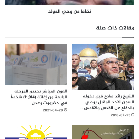
نقاط من وحي المولد
مقالات ذات صلة
العون المباشر تختتم المرحلة
الشيخ رائد صلاح قبل دخوله
الرابعة من إغاثة (11,914) شخصاً
السجن الاحد المقبل يوصي
في حضرموت وعدن
بالدفاع عن القدس والاقصى ..
2021-04-20
2010-07-23