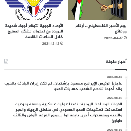
يوم الأسير الفلسطيني.. أرقام
الأرصاد الجوية تتوقع أجواء شديدة
ووقائع
البرودة مع احتمال تشكّل الصقيع
خلال الساعات القادمة
2022-04-17
2021-12-12
أخبار عاجلة
2026-08-07
عاجل| الرئيس الإيراني مسعود بزشكيان: لم تكن إيران البادئة بالحرب
وقد أحبط تلاحم الشعب حسابات العدو
2026-08-06
القوات المسلحة اليمنية: نفذنا عملية عسكرية واسعة ونوعية
استهدفت تحشيدات العدو السعودي في مناطق الرويك والعبر
والثنية ومعسكرات أخرى تابعة لما يسمى الفرقة الأولى والثالثة
طوارئ
2026-08-06