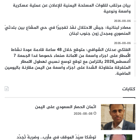
بيان مرتقب للقوات المسلحة اليمنية للإعلان عن عملية عسكرية
واسعة ونوعية
2026-08-06
مصادر لبنانية: جيش الاحتلال نفّذ تفجيرًا في حي المشاع بين بلدتَيْ
المنصوري ومجدل زون جنوب لبنان
2026-08-06
الفلكي عدنان الشوافي: متوقع خلال 48 ساعة قادمة عودة نشاط
الأمطار على اجزاء واسعة من الامانة صنعاء خصوصا غدا الجمعة 7
أغسطس2026 بالتزامن مع توقع توسع نسبي لهطول الامطار
المتفرقة متفاوتة الشدة على اجزاء واسعة من اليمن مقارنة باليومين
الماضية.
كتابات
اثمان الحصار السعودي على اليمن
2026-08-08
توشكا سيّدُ الموقف في مأرب.. وضربةٌ تُجدِّد