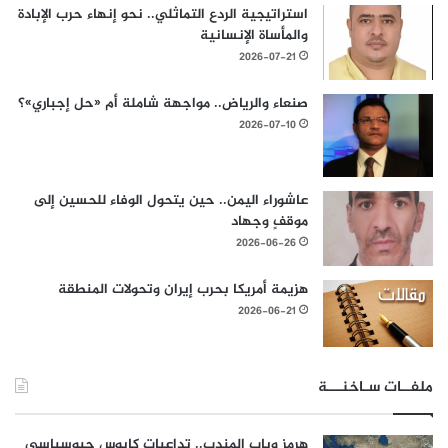
استراتيجية الردع التماثلي.. نحو إنهاء حرب الإبادة
والمأساة الإنسانية
2026-07-21
صنعاء والرياض.. مواجهة شاملة أم «حل إجباري»؟
2026-07-10
عاشوراء اليمن.. حين يتحول الوفاء للحسين إلى
موقفٍ وجهاد
2026-06-26
هزيمة أمريكا بحرب إيران وتحولات المنطقة
2026-06-21
ملفــات سـاخنـــة
هرمز وباب المندب.. تداعيات كابوس جيوسياسي