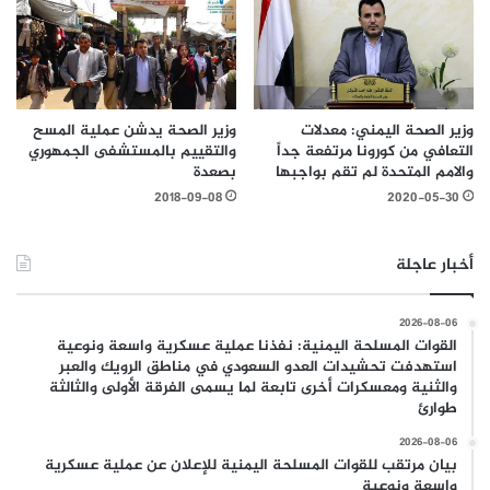
وزير الصحة اليمني: معدلات
وزير الصحة يدشن عملية المسح
التعافي من كورونا مرتفعة جداً
والتقييم بالمستشفى الجمهوري
والامم المتحدة لم تقم بواجبها
بصعدة
2020-05-30
2018-09-08
أخبار عاجلة
2026-08-06
القوات المسلحة اليمنية: نفذنا عملية عسكرية واسعة ونوعية
استهدفت تحشيدات العدو السعودي في مناطق الرويك والعبر
والثنية ومعسكرات أخرى تابعة لما يسمى الفرقة الأولى والثالثة
طوارئ
2026-08-06
بيان مرتقب للقوات المسلحة اليمنية للإعلان عن عملية عسكرية
واسعة ونوعية