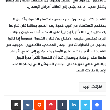
فاللاكتوز الموجود في الحليب وغيرها من منتجات الألبان قد يهضم
بشكل سيء، ما قد يؤدي إلى تفاقم أعراض الإسهال.
القهوة: كثيرون يحبون بدء يومهم باحتساء القهوة، وآخرون لا
يمكنهم الاستغناء عن كوب قهوة بعد الظهر، وطالما كان تناولها
باعتدال، فإن لها تأثيراً إيجابياً على الصحة. أما المصابون بنزلات
البرد، فينبغي عليهم الامتناع عن تناول القهوة، خصوصاً إذا كانوا
يعانون من اضطرابات في الجهاز الهضمي. فالكافيين الموجود في
القهوة له تأثير منشط على الأمعاء وقد يؤدي إلى تهيج الأمعاء،
خاصة عند الإصابة بالإسهال. كما أن للقهوة تأثيراً مدراً للبول،
وبالتالي فهي تعزز فقدان الجسم للسوائل التي يحتاجها عند
الإصابة بنزلات البرد.
نزلات البرد
لينكدإن
بينتيريست
مشاركة عبر البريد