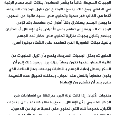
الوجبات السريعة: غالباً ما يشعر المصابون بنزلات البرد بعدم الرغبة
في الطهي. ومع ذلك، ينصح بالامتناع عن تناول الوجبات السريعة،
لأنها في الغالب غير صحية وتحتوي على نسبة عالية من الدهون،
ما يجعل الجسم يستغرق وقتاً أطول في هضمها. وقد تؤدي
الوجبات السريعة إلى تفاقم بعض الأعراض مثل الإسهال أو الغثيان.
وينصح بتناول وجبات منزلية تحتوي على خضار تمد الجسم
بالفيتامينات الضرورية التي تساعده على الشفاء بوتيرة أسرع.
الحلويات: ومثل الوجبات السريعة، ينصح بأن تزيل الحلويات من
قائمة الطعام عندما تكون مصاباً بنزلة برد. ويعود ذلك إلى أن
السكر يسهل إصابة الجسم بالتهابات ويضعف جهاز المناعة الذي
يكون مضطرباً بالفعل عند المرض. ويمكنك تطبيق هذه النصيحة
حتى بعد أن تشفى من الإصابة!
منتجات الألبان: إذا كانت نزلة البرد مترافقة مع اضطرابات في
الجهاز الهضمي مثل الإسهال، ينصح وقتها بالاستغناء عن منتجات
الألبان، خصوصاً تلك التي تحتوي على نسبة عالية من الدهون.