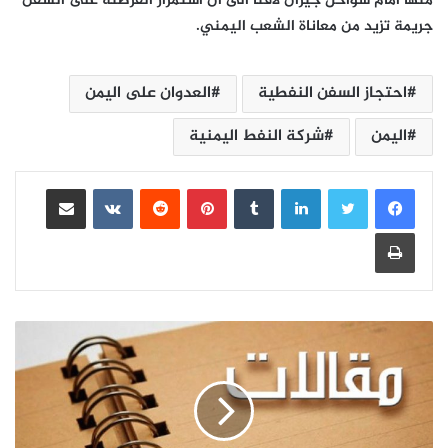
منها أمام سواحل جيزان لافتا الى ان استمرار القرصنة على السفن
جريمة تزيد من معاناة الشعب اليمني.
احتجاز السفن النفطية
العدوان على اليمن
اليمن
شركة النفط اليمنية
لينكدإن
بينتيريست
مشاركة عبر البريد
طباعة