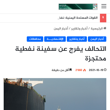
القائمة
القوات المسلحة اليمنية: نفذنا عملية عسكرية واسعة ونوعية استهدفت تحشيدات العدو السعودي في مناطق الرويك والعبر والثنية ومعسكرات أخرى تابعة لما يسمى الفرقة الأولى والثالثة طوارئ
الرئيسية
/
أخبار وتقارير
/
أخبار اليمن
أخبار اليمن
أخبار وتقارير
اﻹقتـصاديـــة
محافظات
التحالف يفرج عن سفينة نفطية
محتجزة
2021-10-19
2٬660
أقل من دقيقة