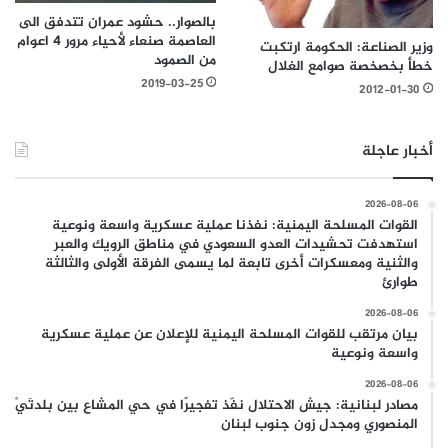
بالصوار.. حشود عمران تتدفق الى
العاصمة صنعاء لأحياء مرور 4 اعوام
وزير الصناعة: الحكومة ارتكبت
من الصمود
خطأ بخصخصة صوامع الغلال
2019-03-25
2012-01-30
أخبار عاجلة
2026-08-06
القوات المسلحة اليمنية: نفذنا عملية عسكرية واسعة ونوعية
استهدفت تحشيدات العدو السعودي في مناطق الرويك والعبر
والثنية ومعسكرات أخرى تابعة لما يسمى الفرقة الأولى والثالثة
طوارئ
2026-08-06
بيان مرتقب للقوات المسلحة اليمنية للإعلان عن عملية عسكرية
واسعة ونوعية
2026-08-06
مصادر لبنانية: جيش الاحتلال نفّذ تفجيرًا في حي المشاع بين بلدتَيْ
المنصوري ومجدل زون جنوب لبنان