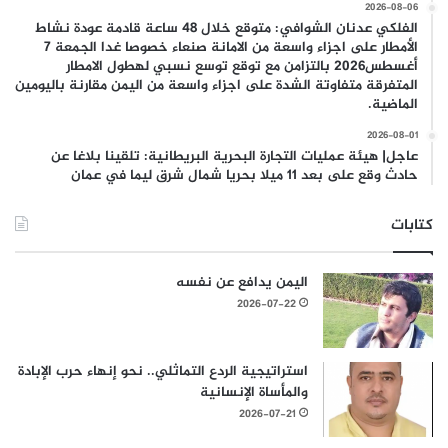
2026-08-06
الفلكي عدنان الشوافي: متوقع خلال 48 ساعة قادمة عودة نشاط
الأمطار على اجزاء واسعة من الامانة صنعاء خصوصا غدا الجمعة 7
أغسطس2026 بالتزامن مع توقع توسع نسبي لهطول الامطار
المتفرقة متفاوتة الشدة على اجزاء واسعة من اليمن مقارنة باليومين
الماضية.
2026-08-01
عاجل| هيئة عمليات التجارة البحرية البريطانية: تلقينا بلاغا عن
حادث وقع على بعد 11 ميلا بحريا شمال شرق ليما في عمان
كتابات
اليمن يدافع عن نفسه
2026-07-22
استراتيجية الردع التماثلي.. نحو إنهاء حرب الإبادة
والمأساة الإنسانية
2026-07-21