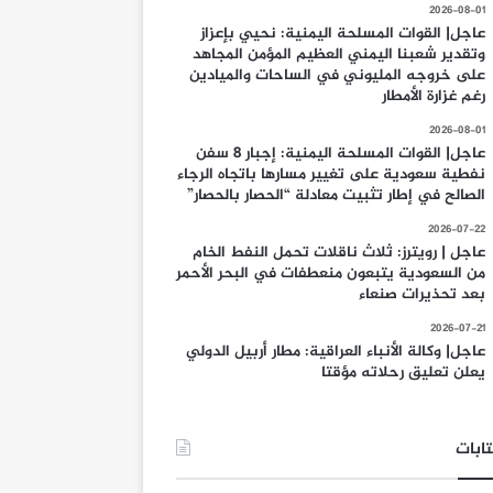
2026-08-01
عاجل| القوات المسلحة اليمنية: نحيي بإعزاز
وتقدير شعبنا اليمني العظيم المؤمن المجاهد
على خروجه المليوني في الساحات والميادين
رغم غزارة الأمطار
2026-08-01
عاجل| القوات المسلحة اليمنية: إجبار 8 سفن
نفطية سعودية على تغيير مسارها باتجاه الرجاء
الصالح في إطار تثبيت معادلة “الحصار بالحصار”
2026-07-22
عاجل | رويترز: ثلاث ناقلات تحمل النفط الخام
من السعودية يتبعون منعطفات في البحر الأحمر
بعد تحذيرات صنعاء
2026-07-21
عاجل| وكالة الأنباء العراقية: مطار أربيل الدولي
يعلن تعليق رحلاته مؤقتا
ابات