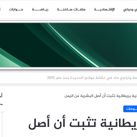
ي ودولي
اﻹقتـصاديـــة
ملفــات سـاخنـــة
ريـاضـــــة
حـــوارات
ك
ا بلاغا عن حادث وقع على بعد 11 ميلا بحريا شمال شرق ليما في عمان
أخ
ية بريطانية تثبت أن أصل البشرية من اليمن
ــوعات
يطانية تثبت أن أصل