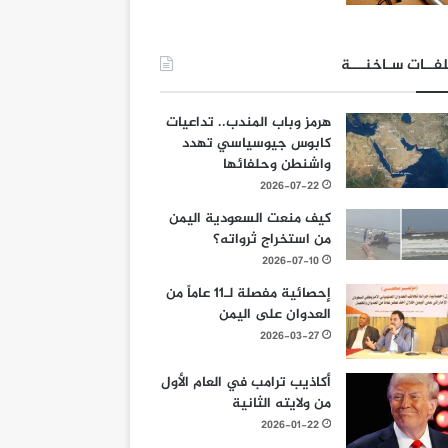
فــات سـاخنـــة
هرمز وباب المندب.. تداعيات
كابوس جيوسياسي تهدد
واشنطن وحلفائها
2026-07-22
كيف منعت السعودية اليمن
من استخراج ثرواته؟
2026-07-10
إحصائية مفصلة لـ11 عاماً من
العدوان على اليمن
2026-03-27
أكاذيب ترامب في العام الأول
من ولايته الثانية
2026-01-22