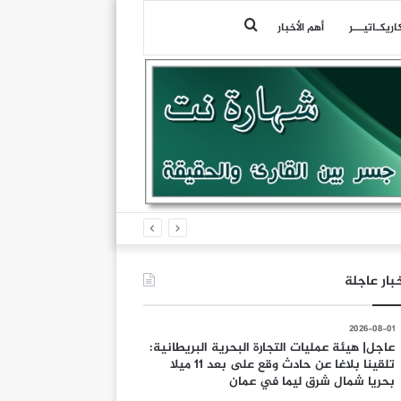
بحث
اريكـاتيـــر
أهم الأخبار
عن
بار عاجلة
2026-08-01
عاجل| هيئة عمليات التجارة البحرية البريطانية:
تلقينا بلاغا عن حادث وقع على بعد 11 ميلا
بحريا شمال شرق ليما في عمان