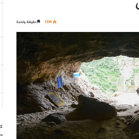
1٬281
دقيقة واحدة
كت