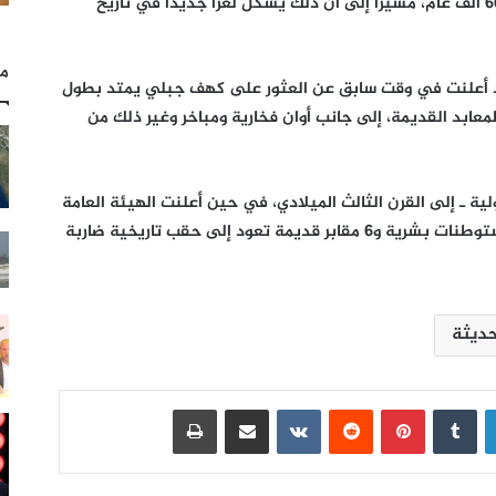
الإنسان البدائي في سقطرى يعود إلى نحو ٦٠٠ ألف عام، مشيراً إلى أن ذلك يشكل لغزا جديدا في تاريخ
مل
قد أعلنت في وقت سابق عن العثور على كهف جبلي يمتد بطول
عابد القديمة، إلى جانب أوان فخارية ومباخر وغير ذلك من
لية ـ إلى القرن الثالث الميلادي، في حين أعلنت الهيئة العامة
للآثار والمتاحف اليمنية عن اكتشاف خمس مستوطنات بشرية و٦ مقابر قديمة تعود إلى حقب تاريخية ضاربة
حديثة
لينكدإن
بينتيريست
مشاركة عبر البريد
طباعة