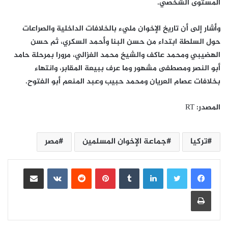
المستوى الشخصي.
وأشار إلى أن تاريخ الإخوان مليء بالخلافات الداخلية والصراعات
حول السلطة ابتداء من حسن البنا وأحمد السكري، ثم حسن
الهضيبي ومحمد عاكف والشيخ محمد الغزالي، مرورا بمرحلة حامد
أبو النصر ومصطفى مشهور وما عرف ببيعة المقابر، وانتهاء
بخلافات عصام العريان ومحمد حبيب وعبد المنعم أبو الفتوح.
المصدر: RT
تركيا
جماعة الإخوان المسلمين
مصر
لينكدإن
بينتيريست
مشاركة عبر البريد
طباعة