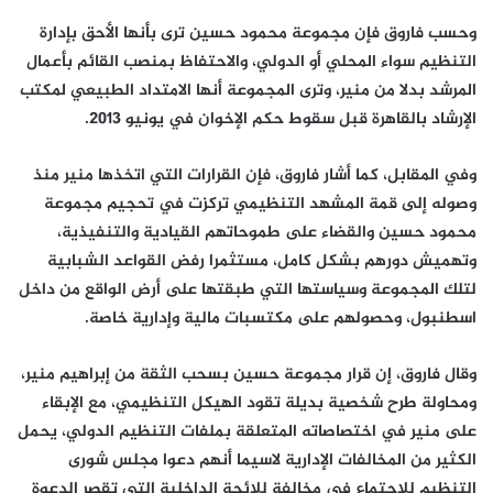
وحسب فاروق فإن مجموعة محمود حسين ترى بأنها الأحق بإدارة
التنظيم سواء المحلي أو الدولي، والاحتفاظ بمنصب القائم بأعمال
المرشد بدلا من منير، وترى المجموعة أنها الامتداد الطبيعي لمكتب
الإرشاد بالقاهرة قبل سقوط حكم الإخوان في يونيو 2013.
وفي المقابل، كما أشار فاروق، فإن القرارات التي اتخذها منير منذ
وصوله إلى قمة المشهد التنظيمي تركزت في تحجيم مجموعة
محمود حسين والقضاء على طموحاتهم القيادية والتنفيذية،
وتهميش دورهم بشكل كامل، مستثمرا رفض القواعد الشبابية
لتلك المجموعة وسياستها التي طبقتها على أرض الواقع من داخل
اسطنبول، وحصولهم على مكتسبات مالية وإدارية خاصة.
وقال فاروق، إن قرار مجموعة حسين بسحب الثقة من إبراهيم منير،
ومحاولة طرح شخصية بديلة تقود الهيكل التنظيمي، مع الإبقاء
على منير في اختصاصاته المتعلقة بملفات التنظيم الدولي، يحمل
الكثير من المخالفات الإدارية لاسيما أنهم دعوا مجلس شورى
التنظيم للاجتماع في مخالفة للائحة الداخلية التي تقصر الدعوة