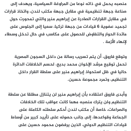
منصبه يحمل في ذاته نوعا من المراوغة السياسية، ويهدف إلى
صناعة جبهة تنظيمية في مقابل جبهة مكتب لندن، واتخاذ قرارات
في مقابل القرارات الصادرة عن إبراهيم منير والتي تمحورت حول
تجميد عضوية 6 قيادات من جبهة تركيا، سعيا إلى الجلوس على
مائدة الحوار والتفاوض للحصول على مكاسب في حال تدخل وسطاء
لإنهاء الأزمة .
وتوقع فاروق، أن يتم تسريب رسالة من داخل السجون المصرية
تحمل توقيع مرشد الإخوان محمد بديع، لحسم الخلافات الدائرة
حاليا في ظل استحواذ إبراهيم منير على سلطة القرار داخل
التنظيم، وتمرد مجموعة حسين.
وأبدى فاروق اعتقاده بأن إبراهيم منير لن يتنازل مطلقا عن سلطة
التنظيم ولن يترك منصبه مهما كانت عواقب تلك الخلافات
والصراعات، خاصة أن مكتب لندن أحكم سلطته الكاملة على
الجماعة وقواعدها، إلى جانب حصوله على تأييد كبير من أوساط
قيادات التنظيم الدولي، الذين يرفضون محمود حسين على