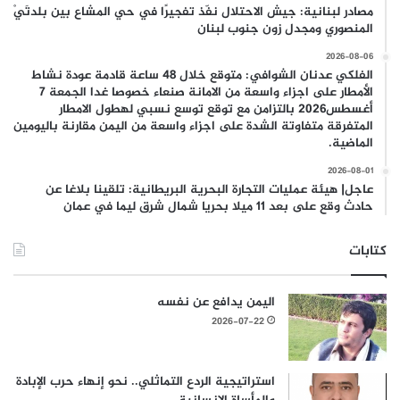
مصادر لبنانية: جيش الاحتلال نفّذ تفجيرًا في حي المشاع بين بلدتَيْ
المنصوري ومجدل زون جنوب لبنان
2026-08-06
الفلكي عدنان الشوافي: متوقع خلال 48 ساعة قادمة عودة نشاط
الأمطار على اجزاء واسعة من الامانة صنعاء خصوصا غدا الجمعة 7
أغسطس2026 بالتزامن مع توقع توسع نسبي لهطول الامطار
المتفرقة متفاوتة الشدة على اجزاء واسعة من اليمن مقارنة باليومين
الماضية.
2026-08-01
عاجل| هيئة عمليات التجارة البحرية البريطانية: تلقينا بلاغا عن
حادث وقع على بعد 11 ميلا بحريا شمال شرق ليما في عمان
كتابات
اليمن يدافع عن نفسه
2026-07-22
استراتيجية الردع التماثلي.. نحو إنهاء حرب الإبادة