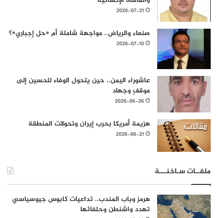
والمأساة الإنسانية
2026-07-21
صنعاء والرياض.. مواجهة شاملة أم «حل إجباري»؟
2026-07-10
عاشوراء اليمن.. حين يتحول الوفاء للحسين إلى
موقفٍ وجهاد
2026-06-26
هزيمة أمريكا بحرب إيران وتحولات المنطقة
2026-06-21
ملفــات سـاخنـــة
هرمز وباب المندب.. تداعيات كابوس جيوسياسي
تهدد واشنطن وحلفائها