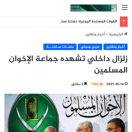
القائمة
القوات المسلحة اليمنية: نفذنا عملية عسكرية واسعة ونوعية استهدفت تحشيدات العدو السعودي في مناطق الرويك والعبر والثنية ومعسكرات أخرى تابعة لما يسمى الفرقة الأولى والثالثة طوارئ
الرئيسية
/
أخبار وتقارير
أخبار وتقارير
عربي ودولي
ملفــات سـاخنـــة
زلزال داخلي تشهده جماعة الإخوان
المسلمين
2021-10-14
1٬585
2 دقائق