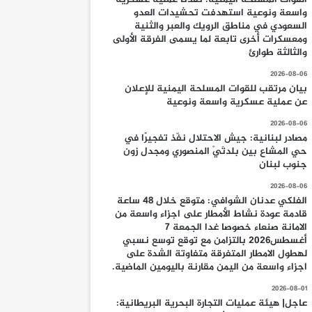
واسعة ونوعية استهدفت تحشيدات العدو
السعودي في مناطق الرويك والعبر والثنية
ومعسكرات أخرى تابعة لما يسمى الفرقة الأولى
والثالثة طوارئ
2026-08-06
بيان مرتقب للقوات المسلحة اليمنية للإعلان
عن عملية عسكرية واسعة ونوعية
2026-08-06
مصادر لبنانية: جيش الاحتلال نفّذ تفجيرًا في
حي المشاع بين بلدتَيْ المنصوري ومجدل زون
جنوب لبنان
2026-08-06
الفلكي عدنان الشوافي: متوقع خلال 48 ساعة
قادمة عودة نشاط الأمطار على اجزاء واسعة من
الامانة صنعاء خصوصا غدا الجمعة 7
أغسطس2026 بالتزامن مع توقع توسع نسبي
لهطول الامطار المتفرقة متفاوتة الشدة على
اجزاء واسعة من اليمن مقارنة باليومين الماضية.
2026-08-01
عاجل| هيئة عمليات التجارة البحرية البريطانية: