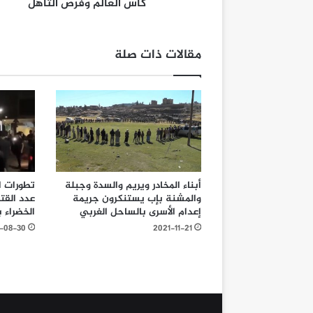
كأس العالم وفرص التأهل
مقالات ذات صلة
أبناء المخادر ويريم والسدة وجبلة
تطورات ال
والمشنة بإب يستنكرون جريمة
عدد القت
إعدام الأسرى بالساحل الغربي
الخضراء ب
-08-30
2021-11-21