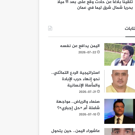
تلقينا بلاغا عن حادث وقع على بعد 11 ميلا
بحريا شمال شرق ليما في عمان
ابات
اليمن يدافع عن نفسه
2026-07-22
استراتيجية الردع التماثلي..
نحو إنهاء حرب الإبادة
والمأساة الإنسانية
2026-07-21
صنعاء والرياض.. مواجهة
شاملة أم «حل إجباري»؟
2026-07-10
عاشوراء اليمن.. حين يتحول