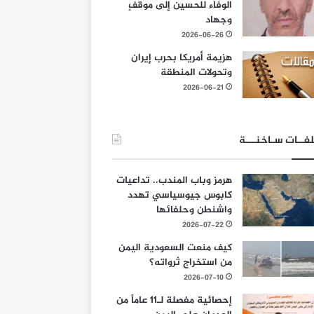
الوفاء للحسين إلى موقفٍ
وجهاد
2026-06-26
هزيمة أمريكا بحرب إيران
وتحولات المنطقة
2026-06-21
فــات سـاخنـــة
هرمز وباب المندب.. تداعيات
كابوس جيوسياسي تهدد
واشنطن وحلفائها
2026-07-22
كيف منعت السعودية اليمن
من استخراج ثرواته؟
2026-07-10
إحصائية مفصلة لـ11 عاماً من