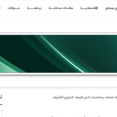
ي ودولي
اﻹقتـصاديـــة
ملفــات سـاخنـــة
ريـاضـــــة
حـــوارات
ك
السعودي عقب ضربة الرويك والعبر والثنية والوديعة
أخ
ة صنعاء بمناسبة ذكرى المولد النبوي الشريف