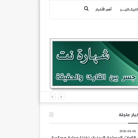
بحث
اريكـاتيـــر
أهم الأخبار
عن
بار عاجلة
2026-08-06
القوات المسلحة اليمنية: نفذنا عملية عسكرية