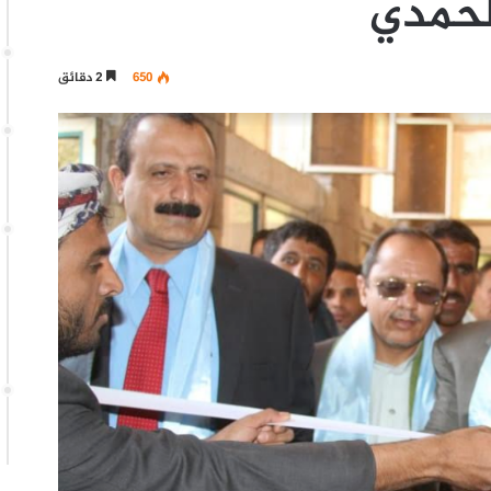
لحمدي
650
2 دقائق