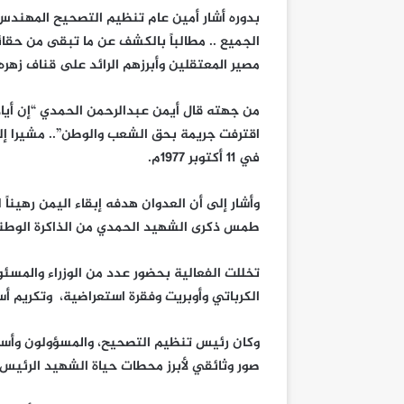
بدوره أشار أمين عام تنظيم التصحيح المهندس
الجميع .. مطالباً بالكشف عن ما تبقى من حقا
مصير المعتقلين وأبرزهم الرائد على قناف زهره
من جهته قال أيمن عبدالرحمن الحمدي “إن أياد
اقترفت جريمة بحق الشعب والوطن”.. مشيرا إلى
في ١١ أكتوبر ١٩٧٧م.
وأشار إلى أن العدوان هدفه إبقاء اليمن رهيناً ل
طمس ذكرى الشهيد الحمدي من الذاكرة الوطني
تخللت الفعالية بحضور عدد من الوزراء والمسئ
الكرباتي وأوبريت وفقرة استعراضية، وتكريم أ
وكان رئيس تنظيم التصحيح، والمسؤولون وأسرة
صور وثائقي لأبرز محطات حياة الشهيد الرئيس 