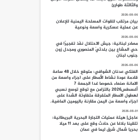
والثالثة طوارئ
2026-08-06
بيان مرتقب للقوات المسلحة اليمنية للإعلان
عن عملية عسكرية واسعة ونوعية
2026-08-06
مصادر لبنانية: جيش الاحتلال نفّذ تفجيرًا في
حي المشاع بين بلدتَيْ المنصوري ومجدل زون
جنوب لبنان
2026-08-06
الفلكي عدنان الشوافي: متوقع خلال 48 ساعة
قادمة عودة نشاط الأمطار على اجزاء واسعة من
الامانة صنعاء خصوصا غدا الجمعة 7
أغسطس2026 بالتزامن مع توقع توسع نسبي
لهطول الامطار المتفرقة متفاوتة الشدة على
اجزاء واسعة من اليمن مقارنة باليومين الماضية.
2026-08-01
عاجل| هيئة عمليات التجارة البحرية البريطانية:
تلقينا بلاغا عن حادث وقع على بعد 11 ميلا
بحريا شمال شرق ليما في عمان