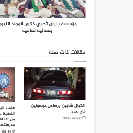
مؤسسة بنيان تُحيي ذكرى المولد النبو
بفعالية ثقافية
مقالات ذات صلة
اغتيال شابين برصاص مجهولين
علماء ال
في عدن
اللهجة ع
2020-01-21
من الاطف
مدرستهم 
6-08-14