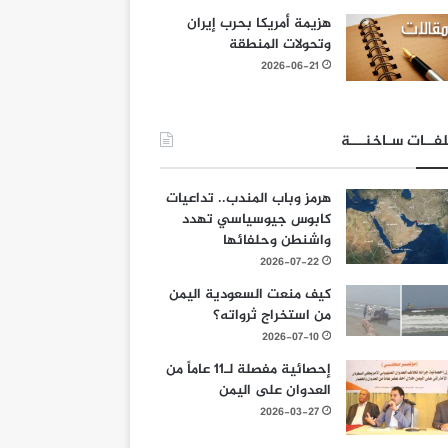
هزيمة أمريكا بحرب إيران
وتحولات المنطقة
2026-06-21
فــات سـاخنـــة
هرمز وباب المندب.. تداعيات
كابوس جيوسياسي تهدد
واشنطن وحلفائها
2026-07-22
كيف منعت السعودية اليمن
من استخراج ثرواته؟
2026-07-10
إحصائية مفصلة لـ11 عاماً من
العدوان على اليمن
2026-03-27