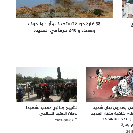
ي
38 غارة جوية تستهدف مأرب والجوف
وصعدة و 240 خرقاً في الحديدة
تشييع جنائزي مهيب لشهيدا
يمن يصدرون بيان شديد
لوطن العقيد السالمي
لى خلفية مقتل العديد
ال بعد استهداف
2019-08-02
بعارة
201