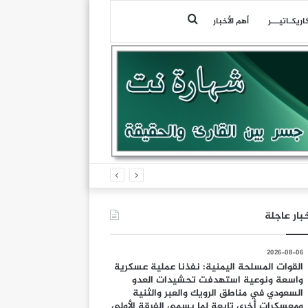
بحث
اريكـاتيـــر
أهم الأخبار
عن
بار عاجلة
2026-08-06
القوات المسلحة اليمنية: نفذنا عملية عسكرية
واسعة ونوعية استهدفت تحشيدات العدو
السعودي في مناطق الرويك والعبر والثنية
ومعسكرات أخرى تابعة لما يسمى الفرقة الأولى