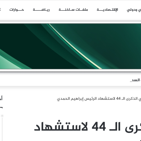
ي ودولي
اﻹقتـصاديـــة
ملفــات سـاخنـــة
ريـاضـــــة
حـــوارات
ك
السعودي عقب ضربة الرويك والعبر والثنية والوديعة
أخ
ستشهاد الرئيس إبراهيم الحمدي
صنعاء تحيي الذكرى الـ 44 لاستشهاد