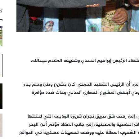
كت
يم التصحيح ،اليوم، الذكرى الـ44 لاستشهاد الرئيس إبراهيم الحمدي وشقيقه المقدم عبدالله،
لي، أن الرئيس الشهيد الحمدي، كان مشروع وطن وحلم بناء
سعودي أجهض المشروع الحضاري المدني وحاك ضده مؤامرة
ي، إلى رفضه شق طريق نجران شرورة الوديعة التي احتلتها
غنية بالثروات النفطية والمعدنية، إلى جانب انعقاد مؤتمر أمن البحر
حة الشعوب المطلة عليه ووضعه تحصينات عسكرية في المواقع