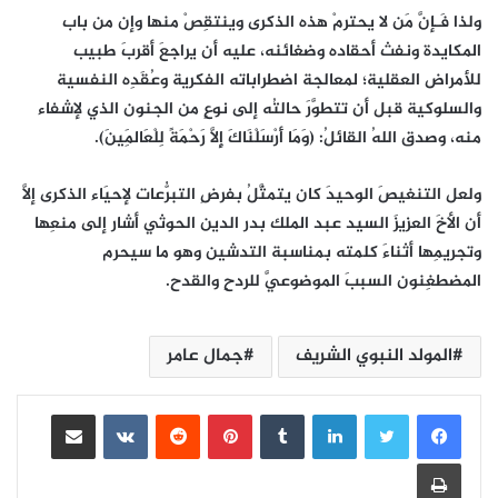
ولذا فَـإنَّ مَن لا يحترمْ هذه الذكرى وينتقِصْ منها وإن من باب
المكايدة ونفث أحقاده وضغائنه، عليه أن يراجعَ أقربَ طبيب
للأمراض العقلية؛ لمعالجة اضطراباته الفكرية وعُقَدِه النفسية
والسلوكية قبل أن تتطوَّرَ حالتُه إلى نوعٍ من الجنون الذي لإشفاء
منه، وصدق اللهُ القائلُ: (وَمَا أَرْسَلْنَاكَ إِلَّا رَحْمَةً لِلْعَالَمِينَ).
ولعل التنغيصَ الوحيدَ كان يتمثَّلُ بفرضِ التبرُّعات لإحيَاء الذكرى إلَّا
أن الأخَ العزيزَ السيد عبد الملك بدر الدين الحوثي أشار إلى منعِها
وتجريمِها أثناءَ كلمته بمناسبة التدشين وهو ما سيحرم
المضطغِنون السببَ الموضوعيَّ للردحِ والقدح.
المولد النبوي الشريف
جمال عامر
لينكدإن
بينتيريست
مشاركة عبر البريد
طباعة