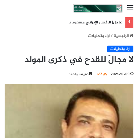
القائمة
عاجل| الرئيس الإيراني مسعود بزشكيان: لم تكن إيران البادئة بالحرب وقد أحبط تلاحم الشعب حسابات العدو
الرئيسية
/
اراء وتحليلات
اراء وتحليلات
لا مجالَ للقدح في ذكرى المولد
2021-10-09
657
دقيقة واحدة