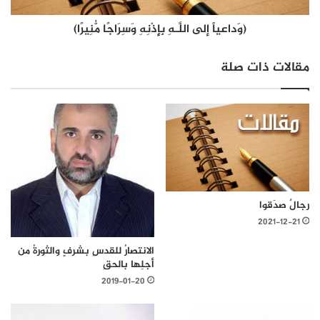
(وَداعياً إلى اللَّـهِ بِإِذْنِهِ وَسِرَاجًا مُّنِيرًا)
مقالات ذات صلة
رجالٌ صدَقوا
2021-12-21
الانتصارُ للقدسِ بشرفٍ والثورةُ من
أجلِها بالحقِ
2019-01-20