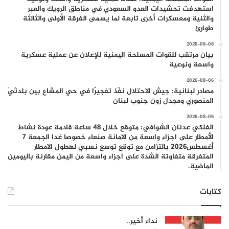
استهدفت تحشيدات العدو السعودي في مناطق الرويك والعبر
والثنية ومعسكرات أخرى تابعة لما يسمى الفرقة الأولى والثالثة
طوارئ
2026-08-06
بيان مرتقب للقوات المسلحة اليمنية للإعلان عن عملية عسكرية
واسعة ونوعية
2026-08-06
مصادر لبنانية: جيش الاحتلال نفّذ تفجيرًا في حي المشاع بين بلدتَيْ
المنصوري ومجدل زون جنوب لبنان
2026-08-06
الفلكي عدنان الشوافي: متوقع خلال 48 ساعة قادمة عودة نشاط
الأمطار على اجزاء واسعة من الامانة صنعاء خصوصا غدا الجمعة 7
أغسطس2026 بالتزامن مع توقع توسع نسبي لهطول الامطار
المتفرقة متفاوتة الشدة على اجزاء واسعة من اليمن مقارنة باليومين
الماضية.
كتابات
نداء أخير..