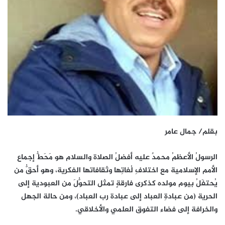
بقلم/ جمال عامر
الرسولُ الأعظمُ محمدٌ عليه أفضلُ الصلاة والسلام هو مَحَطُّ إجماع
الأمم الإسلامية مع اختلافِ لُغاتِها وثقافاتها الفكرية، وهو أحقُّ من
يُحتفَلُ بيوم مولده كذكرى فارقةٍ تمثل التحوُّلَ من العبودية إلى
الحرية (من عبادةِ العباد إلى عبادة رب العباد)، ومن حالة الجهل
والخرافة إلى فضاء التفوق العلمي والأخلاقي.