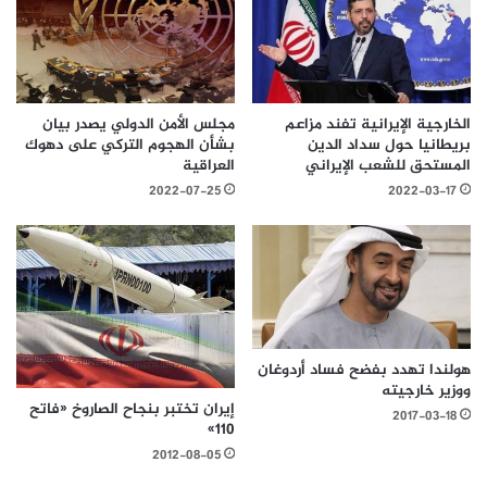
الخارجية الإيرانية تفند مزاعم
مجلس الأمن الدولي يصدر بيان
بريطانيا حول سداد الدين
بشأن الهجوم التركي على دهوك
المستحق للشعب الإيراني
العراقية
2022-07-25
2022-03-17
هولندا تهدد بفضح فساد أردوغان
ووزير خارجيته
إيران تختبر بنجاح الصاروخ «فاتح
2017-03-18
110»
2012-08-05