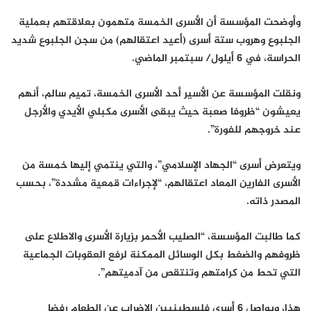
وأوضحت المؤسسة أن الأسرى الخمسة متهمون بعلاقتهم بعملية
الجلبوع وهروب ستة أسرى (أعيد اعتقالهم) من سجن الجلبوع شديد
الحراسة، في 6 أيلول/ سبتمبر الماضي.
ونقلت المؤسسة عن الأسير أحد الأسرى الخمسة، تميم سالم، أنهم
يعيشون “ظروفا صعبة حيث يبقى الأسرى مكبلي الأيدي والأرجل
عند خروجهم للفورة”.
ويتعرض أسرى “الجهاد الإسلامي”، والتي ينتمي إليها خمسة من
الأسرى الفارين المعاد اعتقالهم، “لإجراءات قمعية مشددة”، بحسب
المصدر ذاته.
كما طالبت المؤسسة، “الصليب الأحمر بزيارة الأسرى والاطلاع على
ظروفهم والضغط بكل الوسائل الممكنة لرفع العقوبات الجماعية
التي تحط من كرامتهم وتنتقص من آدميتهم”.
هذا، ويواصل 6 أسرى فلسطينيين الإضراب عن الطعام رفضا