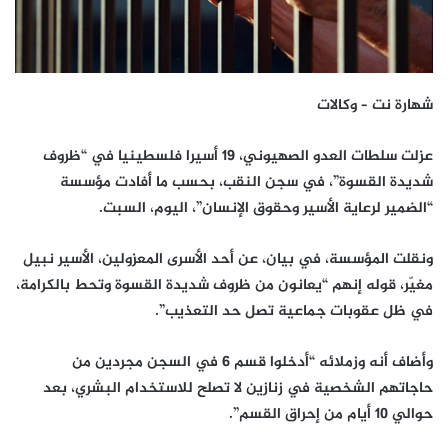
شهارة نت – وكالات
عزلت سلطات العدو الصهيوني، 19 أسيرا فلسطينيا في “ظروف
شديدة القسوة”، في سجن النقب، بحسب ما أفادت مؤسسة
“الضمير لرعاية الأسير وحقوق الإنسان”، اليوم، السبت.
ونقلت المؤسسة، في بيان، عن أحد الأسرى المعزولين، الأسير نبيل
مغيّر، قوله إنهم “يعانون من ظروف شديدة القسوة وتحط بالكرامة،
في ظل عقوبات جماعية تصل حد التعذيب”.
وأضاف أنه وزملائه “أدخلوا قسم 6 في السجن مجردين من
حاجاتهم الشخصية في زنازين لا تصلح للاستخدام البشري، بعد
حوالي 10 أيام من إحراق القسم”.