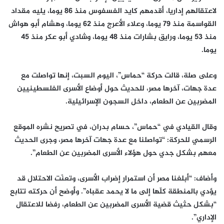
لاعتقالهم إداريا، أقدمهم كايد الفسفوس منذ 86 يوما، يليه مقداد
القواسمة منذ 79 يوما، وعلاء الأعرج منذ 62 يوما، وهشام أبو هواش
منذ 53 يوما، ورايق بشارات منذ 48 يوما، وشادي أبو عكر منذ 45
يوما.
وعلى صلة، قالت حركة “حماس”، اليوم السبت، إنها تواصلت مع
عدة جهات، آخرها مصر، للحديث حول أوضاع الأسرى الفلسطينيين
المضربين عن الطعام، داخل السجون الإسرائيلية.
وقال القيادي في “حماس”، حسام بدران، في تصريح نشره الموقع
الرسمي للحركة: “تواصلنا مع عدة جهات آخرها مصر، وجرى الحديث
معهم بشكل جدي حول هؤلاء الأسرى المضربين عن الطعام”.
وأضاف: “أبلغنا مصر أن استمرار إضراب الأسرى، وتعنّت الاحتلال قد
يؤدي بالمنطقة كلّها إلى ما لا يحمد عقباه”. وأوضح أن حركته تتابع
“بشكل حثيث قضية الأسرى المضربين عن الطعام، رفضا للاعتقال
الإداري”.