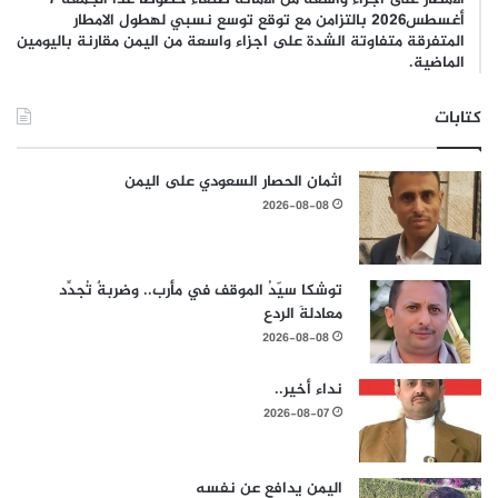
أغسطس2026 بالتزامن مع توقع توسع نسبي لهطول الامطار
المتفرقة متفاوتة الشدة على اجزاء واسعة من اليمن مقارنة باليومين
الماضية.
كتابات
اثمان الحصار السعودي على اليمن
2026-08-08
توشكا سيّدُ الموقف في مأرب.. وضربةٌ تُجدِّد
معادلةَ الردع
2026-08-08
نداء أخير..
2026-08-07
اليمن يدافع عن نفسه