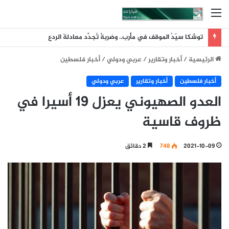
القائمة
توشكا سيّدُ الموقف في مأرب.. وضربةٌ تُجدِّد معادلةَ الردع
الرئيسية
/
أخبار وتقارير
/
عربي ودولي
/
أخبار فلسطين
أخبار فلسطين
أخبار وتقارير
عربي ودولي
العدو الصهيوني يعزل 19 أسيرا في
ظروف قاسية
2021-10-09
748
2 دقائق