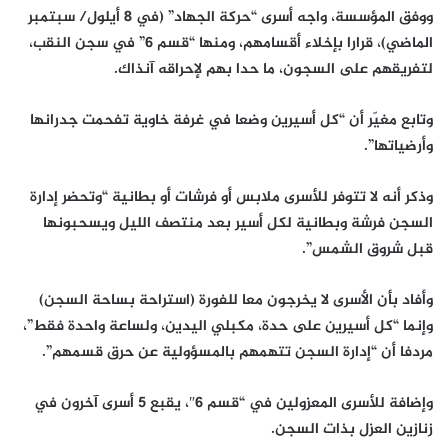
ووفق المؤسسة، واجه أسرى “حركة الجهاد” (في 8 أيلول/ سبتمبر
الماضي)، قرارا بإخلاء أقسامهم، ومنها “قسم 6” في سجن النقب،
لتفريقهم على السجون، ما حدا بهم لإحراقه آنذاك.
وتابع مغيّر أن “كل أسيرين وضعا في غرفة خاوية تفحمت جدرانها
وأرضياتها”.
وذكر أنه لا تتوفر للأسرى ملابس أو فرشات أو بطانية “وتحضر إدارة
السجن فرشة وبطانية لكل أسير بعد منتصف الليل ويسحبونها
قبل شروق الشمس”.
وأفاد بأن الأسرى لا يخرجون معا للفورة (استراحة بساحة السجن)
وإنما “كل أسيرين على حدة، مكبلي اليدين، ولساعة واحدة فقط”،
مردفا أن “إدارة السجن تتهمهم بالمسؤولية عن حرق قسمهم”.
وإضافة للأسرى المعزولين في “قسم 6″، يقبع 5 أسرى آخرون في
زنازين العزل بذات السجن.