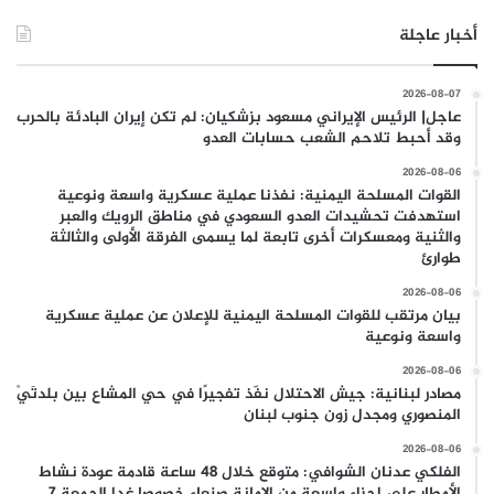
أخبار عاجلة
2026-08-07
عاجل| الرئيس الإيراني مسعود بزشكيان: لم تكن إيران البادئة بالحرب
وقد أحبط تلاحم الشعب حسابات العدو
2026-08-06
القوات المسلحة اليمنية: نفذنا عملية عسكرية واسعة ونوعية
استهدفت تحشيدات العدو السعودي في مناطق الرويك والعبر
والثنية ومعسكرات أخرى تابعة لما يسمى الفرقة الأولى والثالثة
طوارئ
2026-08-06
بيان مرتقب للقوات المسلحة اليمنية للإعلان عن عملية عسكرية
واسعة ونوعية
2026-08-06
مصادر لبنانية: جيش الاحتلال نفّذ تفجيرًا في حي المشاع بين بلدتَيْ
المنصوري ومجدل زون جنوب لبنان
2026-08-06
الفلكي عدنان الشوافي: متوقع خلال 48 ساعة قادمة عودة نشاط
الأمطار على اجزاء واسعة من الامانة صنعاء خصوصا غدا الجمعة 7