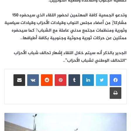
كقضية الجنوب والقاعدة وقضية الحوثيين.
وتدعو الجمعية كافة المهتمين لحضور اللقاء الذي سيحضره 150
مشاركا?ٍ من أعضاء مجلس النواب وقيادات الأحزاب وقيادات سياسية
وثورية ومنظمات مجتمع مدني عاملة مع الشباب? كما سيحضره
ممثلين عن حركات ثورية وحوثية وجنوبية بكافة أطيافها..
الجدير بالذكر أنه سيتم خلال اللقاء إشهار تحالف شباب الأحزاب
“التحالف الوطني لشباب الأحزاب”..
لينكدإن
بينتيريست
مشاركة عبر البريد
طباعة