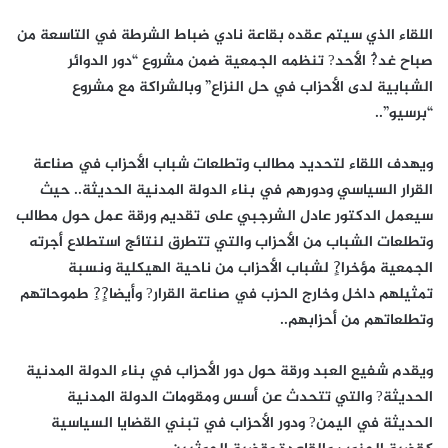
اللقاء الذي سيتم عقده بقاعة نادي ضباط الشرطة في التاسعة من
صباح غد?ُ الأحد? تنظمه الجمعية ضمن مشروع “دور الدوائر
الشبابية لدى الأحزاب في حل النزاع” وبالشراكة مع مشروع
“برسيو”..
ويهدف اللقاء لتحديد مطالب وتطلعات شباب الأحزاب في صناعة
القرار السياسي ودورهم في بناء الدولة المدنية الحديثة.. حيث
سيعمل الدكتور عادل الشرجبي على تقديم ورقة عمل حول مطالب
وتطلعات الشباب من الأحزاب والتي تتطرق لنتائج استطلاع أجرته
الجمعية مؤخرا?ٍ لشباب الأحزاب من ناحية الهيكلية ونسبة
تمثيلهم داخل وخارج الحزب في صناعة القرار? وأيضا?ٍ?ِ طموحاتهم
وتطلعاتهم من أحزابهم..
ويقدم شفيع العبد ورقة حول دور الأحزاب في بناء الدولة المدنية
الحديثة? والتي تتحدث عن أسس ومقومات الدولة المدنية
الحديثة في اليمن? ودور الأحزاب في تبني القضايا السياسية