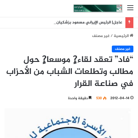
القائمة
عاجل| الرئيس الإيراني مسعود بزشكيان: لم تكن إيران البادئة بالحرب وقد أحبط تلاحم الشعب حسابات العدو
الرئيسية
/
غير مصنف
غير مصنف
“فاد” تعقد لقاء?ٍ موسعا?ٍ حول
مطالب وتطلعات الشباب من الأحزاب
في صناعة القرار
2012-04-14
530
دقيقة واحدة