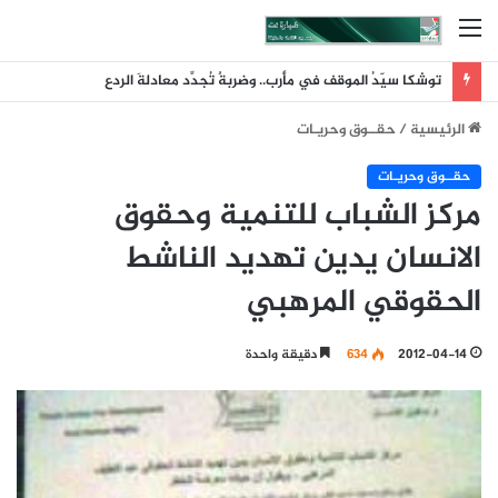
القائمة
توشكا سيّدُ الموقف في مأرب.. وضربةٌ تُجدِّد معادلةَ الردع
الرئيسية
/
حقــوق وحريـات
حقــوق وحريـات
مركز الشباب للتنمية وحقوق
الانسان يدين تهديد الناشط
الحقوقي المرهبي
2012-04-14
634
دقيقة واحدة