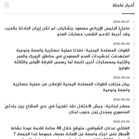
أخبار عاجلة
2026-08-07
عاجل| الرئيس الإيراني مسعود بزشكيان: لم تكن إيران البادئة بالحرب
وقد أحبط تلاحم الشعب حسابات العدو
2026-08-06
القوات المسلحة اليمنية: نفذنا عملية عسكرية واسعة ونوعية
استهدفت تحشيدات العدو السعودي في مناطق الرويك والعبر
والثنية ومعسكرات أخرى تابعة لما يسمى الفرقة الأولى والثالثة
طوارئ
2026-08-06
بيان مرتقب للقوات المسلحة اليمنية للإعلان عن عملية عسكرية
واسعة ونوعية
2026-08-06
مصادر لبنانية: جيش الاحتلال نفّذ تفجيرًا في حي المشاع بين بلدتَيْ
المنصوري ومجدل زون جنوب لبنان
2026-08-06
الفلكي عدنان الشوافي: متوقع خلال 48 ساعة قادمة عودة نشاط
الأمطار على اجزاء واسعة من الامانة صنعاء خصوصا غدا الجمعة 7