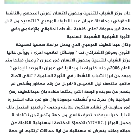
دان مركز الشباب للتنمية وحقوق الانسان تعرض الصحفي والناشط
الحقوقي بمحافظة عمران عبد اللطيف المرهبي ? للتهديد من قبل
جهة غير معروفة ?على خلفية نشاطه الحقوقي والإعلامي وفي
الثورة الشبابية الشعبية السلمية
وكان عبداللطيف المرهبي الذي يعمل مراسلا صحفيا لصحيفة
الثوري وموقع الاشتراكي نت ? ووسائل اعلامية اخرى ? ويرأس حاليا
مركز الشباب للتنمية وحقوق الانسان في عمران ? وعمل قبلها منذ
العام 2006م منسقا وراصدا ميدانيا في عمران بالمرصد اليمني ?
ويعد من ابرز الشباب النشطاء في الثورة السلمية ? تلقى اتصالا
هاتفيا منتصف ليل الخميس 5/ابريل من رقم محظور وشخص لم
يفصح عن هويته والجهة التي يمثلها مفاده بان عبداللطيف رهن
المراقبة وان تحركاته وأنشطته مرصودة وان هو في حالة استمراره
في ممارسة اي نشاط ستكون نهايته وخيمة ? واعتبر المتصل ذلك
انذارا اخيرا سيعقبه تصرف قاسي من جهة متضررة من نشاطه 0
وحمل المركز ( YDHRC) الاجهزة المختصة المسئولية الكاملة عن
حياته وماقد يتعرض له مستقبلا من اية حماقات ترتكبها اي جهة