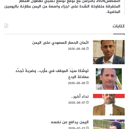
أغسطس2026 بالتزامن مع توقع توسع نسبي لهطول الامطار
المتفرقة متفاوتة الشدة على اجزاء واسعة من اليمن مقارنة باليومين
الماضية.
كتابات
اثمان الحصار السعودي على اليمن
2026-08-08
توشكا سيّدُ الموقف في مأرب.. وضربةٌ تُجدِّد
معادلةَ الردع
2026-08-08
نداء أخير..
2026-08-07
اليمن يدافع عن نفسه
2026-07-22