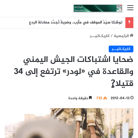
القائمة
توشكا سيّدُ الموقف في مأرب.. وضربةٌ تُجدِّد معادلةَ الردع
الرئيسية
/
كاريكـاتيـــر
كاريكـاتيـــر
ضحايا اشتباكات الجيش اليمني
والقاعدة في «لودر» ترتفع إلى 34
قتيلا?ٍ
2012-04-13
732
دقيقة واحدة