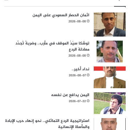
اثمان الحصار السعودي على اليمن
2026-08-08
توشكا سيّدُ الموقف في مأرب.. وضربةٌ تُجدِّد
معادلةَ الردع
2026-08-08
نداء أخير..
2026-08-07
اليمن يدافع عن نفسه
2026-07-22
استراتيجية الردع التماثلي.. نحو إنهاء حرب الإبادة
والمأساة الإنسانية