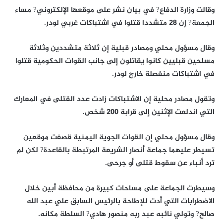
وقالت وزارة الدفاع? في بيان نشر على موقعها الإلكتروني? مساء
الجمعة? إن 28 متشددا قتلوا في اشتباكات غربي لودر.
وقال مسؤول محلي ومصادر قبلية إن ثلاثة متشددين وثلاثة
مسلحين قبليين كانوا يقاتلون إلى جانب القوات الحكومية قتلوا
في اشتباكات منفصلة خارج لودر.
وتقول مصادر محلية إن الاشتباكات زادت عدد القتلى في المعارك
التي اندلعت الإثنين إلى قرابة 200 شخص.
وقال مسؤول محلي إن القوات الجوية اليمنية قصفت موقعين
تسيطر عليهما جماعة أنصار الشريعة المرتبطة بالقاعدة? لكن لم
ترد أنباء عن سقوط قتلى أو جرحى.
وسيطرت الجماعة على مساحات كبيرة من محافظة أبين خلال
الاضطرابات التي أدت للإطاحة بالرئيس السابق علي عبد الله
صالح? وتولي نائبه عبد ربه منصور هادي? السلطة مكانه.