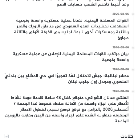
وقد أحبط تلاحم الشعب حسابات العدو
2026-08-06
القوات المسلحة اليمنية: نفذنا عملية عسكرية واسعة ونوعية
استهدفت تحشيدات العدو السعودي في مناطق الرويك والعبر
والثنية ومعسكرات أخرى تابعة لما يسمى الفرقة الأولى والثالثة
طوارئ
2026-08-06
بيان مرتقب للقوات المسلحة اليمنية للإعلان عن عملية عسكرية
واسعة ونوعية
2026-08-06
مصادر لبنانية: جيش الاحتلال نفّذ تفجيرًا في حي المشاع بين بلدتَيْ
المنصوري ومجدل زون جنوب لبنان
2026-08-06
الفلكي عدنان الشوافي: متوقع خلال 48 ساعة قادمة عودة نشاط
الأمطار على اجزاء واسعة من الامانة صنعاء خصوصا غدا الجمعة 7
أغسطس2026 بالتزامن مع توقع توسع نسبي لهطول الامطار
المتفرقة متفاوتة الشدة على اجزاء واسعة من اليمن مقارنة باليومين
الماضية.
كتابات