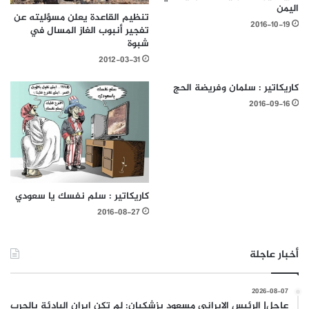
اليمن
تنظيم القاعدة يعلن مسؤليته عن
2016-10-19
تفجير أنبوب الغاز المسال في
شبوة
2012-03-31
كاريكاتير : سلمان وفريضة الحج
2016-09-16
كاريكاتير : سلم نفسك يا سعودي
2016-08-27
أخبار عاجلة
2026-08-07
عاجل| الرئيس الإيراني مسعود بزشكيان: لم تكن إيران البادئة بالحرب