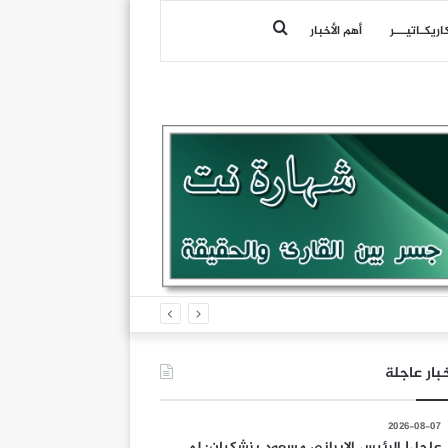
بحث
اريكـاتيـــر
أهم الأخبار
عن
بار عاجلة
2026-08-07
عاجل| الرئيس الإيراني مسعود بزشكيان: لم