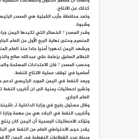
وأضاف أن معظم الحقول والقطاعات النفطية
كذلك عن الانتاج.
وتعد محافظة مأرب القبلية هي المصدر الرئي
وشبوة.
المنصرم وحتى نهاية الربع الأول من العام الجاري بحوالي مليار و0
ويشهد اليمن تدهورا أمنيا حادا منذ العام ال
النظام السابق بزعامة علي عبدالله صالح والذي حكم ا
وحسب المصدر ? فان الاعتداءات المسلحة والمس
أساسيا في توقف عملية الانتاج للنفط.
ويعد النفط في اليمن المورد الرئيسي لدعم موازنة ا
العام الجاري.
وقال مسئول رفيع في وزارة الداخلية لـ (شينخو
وأنابيب النفط في البلاد هي من مهمة وزارة ال
يقدر حجم الاحتياطي العام من النفط في البلاد بـ 9.718 مليار 