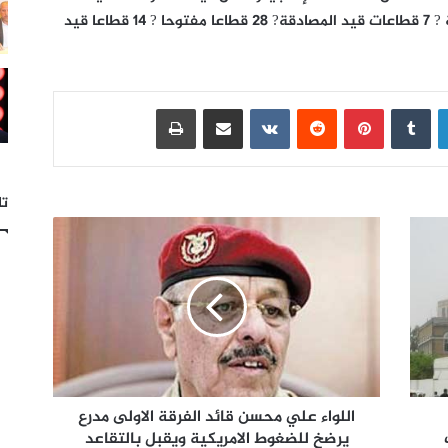
قطاعا استكشافيا وتعمل فيها 16 شركة نفطية ? 7 قطاعات قيد المصادقة? 28 قطاعا مفتوحا ? 14 قطاعا قيد
لينكدإن
بينتيريست
مشاركة عبر البريد
طباعة
تا
اللواء علي محسن قائد الفرقة الاولى مدرع
يرضخ للضغوط الامريكية ويقبل بالتقاعد