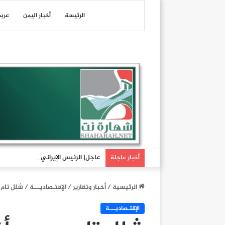
الرئيسة
أخبار اليمن
عرب
عاجل| الرئيس الإيراني مسعود بزشكيا
أخبار عاجلة
الرئيسية
/
أخبار وتقارير
/
اﻹقتـصاديـــة
/
شلل تام يص
اﻹقتـصاديـــة