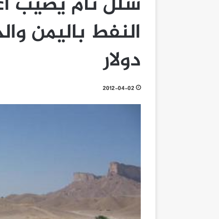
شلل تام يصيب أ
دولار
2012-04-02