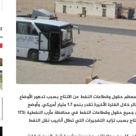
كت
معظم حقول وقطاعات النفط عن الانتاج بسبب تدهور الأوضاع
الأمنية في البلاد ما كبد الاقتصاد الوطني خسائر خلال الفترة الأخيرة تقدر بنحو 1.7 مليار أمريكي. وأوضح
المصدر ? في تصريح لوكالة أنباء (شينخوا) ? أن جميع حقول وقطاعات النفط في محافظة مأرب النفطية (173
تاج بسبب تزايد التفجيرات التي تطال أنابيب نقل النفط