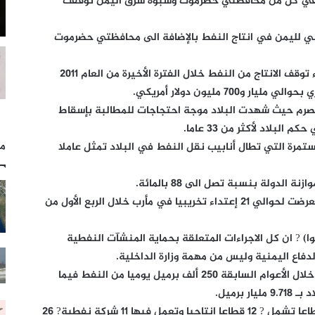
 في كل من محافظتي حضرموت وشبوة شرق اليمن توقفت
سي لليمن في انتاج النفط بالإضافة الى محافظتي حضرموت
وقدر المصدر ? الخسائر التي تكبدها اليمن جراء توقف الانتاج من النفط خلال الفترة الأخيرة من العام 2011
70 مليون دولار أمريكي.
منصرم حيث شهدت البلاد موجة احتجاجات للمطالبة بإسقاط
لبلاد لأكثر من 33 عاما.
مل
تمرة التي تطال أنابيب نقل النفط في البلاد تمثل عاملا
لدولة بنسبة تصل الى 88 بالمائة.
وتشير احصائيات يمنية الى ان أنابيب النفط تعرضت لحوالي 21 إعتداء تخريبيا في مأرب خلال الربع الأول من
ا) ? ان كل الاجراءات المتعلقة بحماية المنشآت النفطية
دفاع اليمنية وليس من مهمة وزارة الداخلية.
وتؤكد الاحصائيات الرسمية أن اليمن كان ينتج خلال الأعوام السابقة 250 ألف برميل يوميا من النفط فيما
برميل.
ويبلغ عدد القطاعات النفطية في اليمن 87 قطاعا تشمل ? 12 قطاعا إنتاجيا وتعمل فيها 11 شركة نفطية? 26