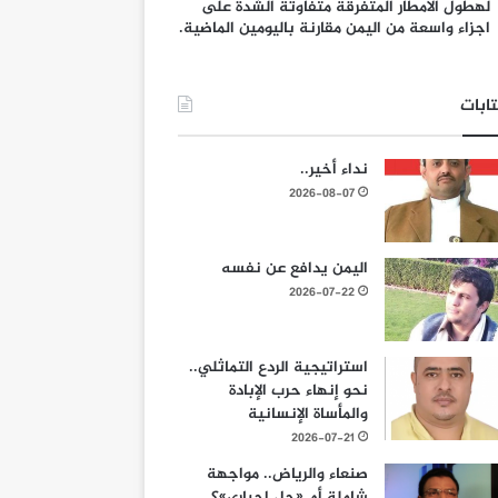
لهطول الامطار المتفرقة متفاوتة الشدة على
اجزاء واسعة من اليمن مقارنة باليومين الماضية.
ابات
نداء أخير..
2026-08-07
اليمن يدافع عن نفسه
2026-07-22
استراتيجية الردع التماثلي..
نحو إنهاء حرب الإبادة
والمأساة الإنسانية
2026-07-21
صنعاء والرياض.. مواجهة
شاملة أم «حل إجباري»؟