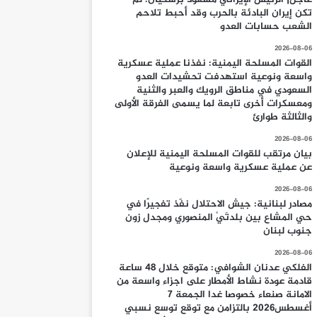
تكن إيران البادئة بالحرب وقد أحبط تلاحم
الشعب حسابات العدو
2026-08-06
القوات المسلحة اليمنية: نفذنا عملية عسكرية
واسعة ونوعية استهدفت تحشيدات العدو
السعودي في مناطق الرويك والعبر والثنية
ومعسكرات أخرى تابعة لما يسمى الفرقة الأولى
والثالثة طوارئ
2026-08-06
بيان مرتقب للقوات المسلحة اليمنية للإعلان
عن عملية عسكرية واسعة ونوعية
2026-08-06
مصادر لبنانية: جيش الاحتلال نفّذ تفجيرًا في
حي المشاع بين بلدتَيْ المنصوري ومجدل زون
جنوب لبنان
2026-08-06
الفلكي عدنان الشوافي: متوقع خلال 48 ساعة
قادمة عودة نشاط الأمطار على اجزاء واسعة من
الامانة صنعاء خصوصا غدا الجمعة 7
أغسطس2026 بالتزامن مع توقع توسع نسبي