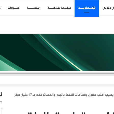
ي ودولي
اﻹقتـصاديـــة
ملفــات سـاخنـــة
ريـاضـــــة
حـــوارات
ك
ن: لم تكن إيران البادئة بالحرب وقد أحبط تلاحم الشعب حسابات العدو
أخ
يب أغلب حقول وقطاعات النفط باليمن والخسائر تقدر بـ 1.7 مليار دولار