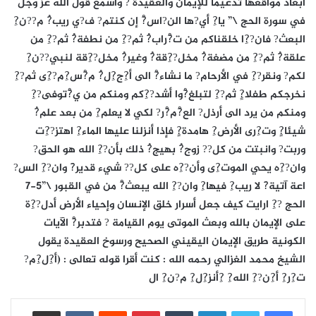
أبعاد مواقعها تدعيما للإيمان والعقيدة ? واسمع قول الله عز وجل
في سورة الحج \” يا?ِ أي?ها الن?اس?ْ إن كنتم? ف?ي ريب?ُ م??ن?ِ
البعث? فان??ِا خلقناكم من ت?ْراب?ُ ثم??ِ من نطفة?ُ ثم??ِ من
علقة?ُ ثم??ِ من مضغة?ُ مخل??ِقة?ُ وغير?ُ مخل??ِقة لنبي??ن?ِ
لكم? ونقر??ِ في الأرحام? ما نشاء?ْ الى أ?ِج?ِل?ُ م?ْس?ِم??ِى ثم??ِ
نخرجكم طفلا?ٍ ثم??ِ لتبلغ?ْوا أشد??ِكم ومنكم من ي?ْتوفى??ِ
ومنكم من يرد الى أرذل? الع?ْم?ْر? لكي لا يعلم?ِ من بعد علم?ُ
شيئا?ٍ وت?ِرى الأرض?ِ هامدة?ٍ فإذا أنزلنا عليها الماء?ِ اهتز??ِت
وربت? وانبتت من كل?? زوج?ُ بهيج?ُ ذلك بأن??ِ الله هو الحق?
وان??ِه يحي الموت?ِى وأن??ِه على كل?? شيء قدير?َ وان??ِ الس?
اعة آتية?َ لا ريب?ِ فيها?ِ وان??ِ الله يبعث?ْ من في القبور \”5-7
الحج ??ِ ارايت كيف جعل أسرار خلق الإنسان وإحياء الأرض أدل??ِة
على الإيمان بالله وبعث الموتى يوم القيامة ? فتدبر?ْ الآيات
الكونية طريق الإيمان اليقيني الصحيح ورسوخ العقيدة يقول
الشيخ محمد الغزالي رحمه الله : كنت أقرا قوله تعالى : (أ?ِل?ِم?
ت?ِر?ِ أ?ِن??ِ الله?ِ ?ِأنز?ِل?ِ م?ن?ِ ال
لينكدإن
بينتيريست
مشاركة عبر البريد