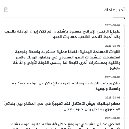
أخبار عاجلة
2026-08-07
عاجل| الرئيس الإيراني مسعود بزشكيان: لم تكن إيران البادئة بالحرب
وقد أحبط تلاحم الشعب حسابات العدو
2026-08-06
القوات المسلحة اليمنية: نفذنا عملية عسكرية واسعة ونوعية
استهدفت تحشيدات العدو السعودي في مناطق الرويك والعبر
والثنية ومعسكرات أخرى تابعة لما يسمى الفرقة الأولى والثالثة
طوارئ
2026-08-06
بيان مرتقب للقوات المسلحة اليمنية للإعلان عن عملية عسكرية
واسعة ونوعية
2026-08-06
مصادر لبنانية: جيش الاحتلال نفّذ تفجيرًا في حي المشاع بين بلدتَيْ
المنصوري ومجدل زون جنوب لبنان
2026-08-06
الفلكي عدنان الشوافي: متوقع خلال 48 ساعة قادمة عودة نشاط