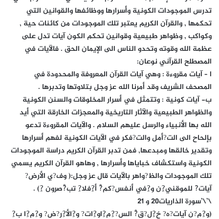
تدرس الموجودات الكونية وأسرارها ووظائفها والقوانين التي
تحكمها , والقرآن الكريم يعتبر تلك الموجودات من كائنات حية ,
وكواكب , وظواهر طبيعية وقوانين تحكم الكون آيات تدل على
عظمة الله وقوته وتحدو الناس الى الإيمان الحق . فالآيات في
المصطلح القرآني نوعان:
ا – آيات مقروءة : وهي آيات القرآن المعروفة والمحدودة في
المصحف الشريف وقد أمرنا الله عز وجل بتلاوتها وتدبرها .
ب- آيات كونية : وتتمثل في أسرار المخلوقات والسنن الكونية
والظواهر الطبيعية والآثار التاريخية والمعجزات الخارقة التي أيد
الله بها الأنبياء والرسل عليهم السلام . والآيات المقروءة تدعو
بإلحاح الى الت?أمل والت?فكر في الآيات الكونية لفهم أسرارها
وتقدير خالقها ومبدعها, فمن تدبر القرآن الكريم دراسة الموجودات
الكونية واستكشاف خباياها وأسرارها , وهاهو القرآن الكريم يسمي
تلك الموجودات والظ?واهر بالآيات قال عز وجل:( وف?ي الأرض?
آيات?َ للموقني?ِن و?ِفي أنفس?كم?ْ أ?ِفلا?ِ تب?ْصرون ?ِ) .
\’\’سورة الذاريات20 و 21
(و?ِم?ن آيات?ه? خ?ِل?ق?ْ الس??ِم?ِاو?ِات? و?ِالأ?ِر?ض? و?ِم?ِا ب?ِ