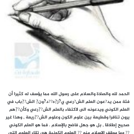
الحمد لله والصلاة والسلام على رسول الله مما يؤسف له كثيرا أن
فئة ممن يد?عون العلم الش?رعي ي?ْز?ِه??د?ْون?ِ الش??ِباب في
العلم الكوني ويدعونه الى لاكتفاء بالعلم الش??ِرعي وكأن??ِهم
يرون تنافرا وقطيعة بين علوم الكون وعلوم الش??ِريعة , وهذا غير
صحيح إطلاقا , بل هو جهل فاضح بالإسلام . فما هو العلم الكوني
?? وما موقف الإسلام منه ?? العلوم الكونية هي تلك العلوم التي