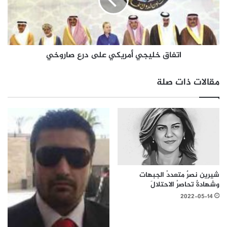
اتفاق خليجي أمريكي على درع صاروخي
مقالات ذات صلة
شيرين نصرٌ متعددُ الجبهات
وشهادةٌ تحاصرُ الاحتلالَ
2022-05-14