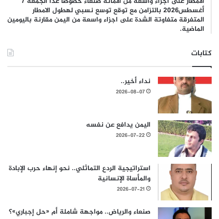
الأمطار على اجزاء واسعة من الامانة صنعاء خصوصا غدا الجمعة 7
أغسطس2026 بالتزامن مع توقع توسع نسبي لهطول الامطار
المتفرقة متفاوتة الشدة على اجزاء واسعة من اليمن مقارنة باليومين
الماضية.
كتابات
نداء أخير..
2026-08-07
اليمن يدافع عن نفسه
2026-07-22
استراتيجية الردع التماثلي.. نحو إنهاء حرب الإبادة
والمأساة الإنسانية
2026-07-21
صنعاء والرياض.. مواجهة شاملة أم «حل إجباري»؟