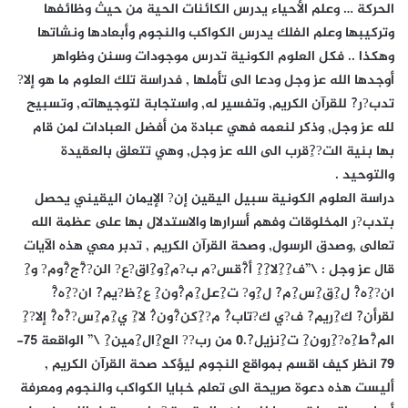
الحركة … وعلم الأحياء يدرس الكائنات الحية من حيث وظائفها
وتركيبها وعلم الفلك يدرس الكواكب والنجوم وأبعادها ونشاتها
وهكذا .. فكل العلوم الكونية تدرس موجودات وسنن وظواهر
أوجدها الله عز وجل ودعا الى تأملها , فدراسة تلك العلوم ما هو إلا?
تدب?ر?َ للقرآن الكريم, وتفسير له, واستجابة لتوجيهاته, وتسبيح
لله عز وجل, وذكر لنعمه فهي عبادة من أفضل العبادات لمن قام
بها بنية الت??ِقرب الى الله عز وجل, وهي تتعلق بالعقيدة
والتوحيد .
دراسة العلوم الكونية سبيل اليقين إن? الإيمان اليقيني يحصل
بتدب?ر المخلوقات وفهم أسرارها والاستدلال بها على عظمة الله
تعالى ,وصدق الرسول, وصحة القرآن الكريم , تدبر معي هذه الآيات
قال عز وجل : \”ف?ِ?ِلا?ِ?ِ أ?ْقس?م ب?م?ِو?ِاق?ع? الن??ْج?ْوم? و?ِ
ان??ِه?ْ ل?ِق?ِس?ِم?َ ل?ِو? ت?ِعل?ِم?ْون?ِ ع?ِظ?يم?َ ان??ِه?ْ
لقرأن?َ ك?ِريم?َ ف?ي ك?تاب?ُ م??ِكن?ْون?ُ لا?ِ ي?ِم?ِس??ْه?ْ إلا??ِ
الم?ْط?ِه??ِرون?ِ ت?ِنزيل?َ.0 من رب?? الع?ِال?ِمين?ِ \” الواقعة 75-
79 انظر كيف اقسم بمواقع النجوم ليؤكد صحة القرآن الكريم ,
أليست هذه دعوة صريحة الى تعلم خبايا الكواكب والنجوم ومعرفة