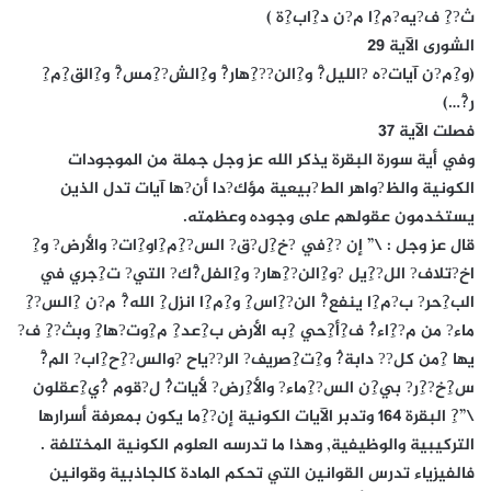
ث??ِ ف?يه?م?ِا م?ن د?ِاب?ِة )
الشورى الآية 29
(و?ِم?ن آيات?ه ?الليل?ْ و?ِالن???ِهار?ْ و?ِالش??ِمس?ْ و?ِالق?ِم?ِ
ر?ْ…)
فصلت الآية 37
وفي أية سورة البقرة يذكر الله عز وجل جملة من الموجودات
الكونية والظ?واهر الط?بيعية مؤك?دا أن?ها آيات تدل الذين
يستخدمون عقولهم على وجوده وعظمته.
قال عز وجل : \” إن ??ِفي ?خ?ِل?ق? الس??ِم?ِاو?ِات? والأرض? و?ِ
اخ?تلاف? الل??ِيل ?و?ِالن??ِهار? و?ِالفل?ْك? التي? ت?ِجري في
الب?ِحر? ب?م?ِا ينفع?ْ الن??ِاس?ِ و?ِم?ِا انزل?ِ الله?ْ م?ن ?ِالس??ِ
ماء? من م??ِاء?ُ ف?ِأ?ِحي ?ِبه الأرض ب?ِعد?ِ م?ِوت?ها?ِ وبث??ِ ف?
يها ?ِمن كل?? دابة?ُ و?ِت?ِصريف? الر??ياح ?والس??ِح?ِاب? الم?ْ
س?ِخ??ِر? بي?ِن الس??ِماء? والأ?ِرض? لأيات?ُ ل?قوم ?ُي?ِعقلون
\”?ِ البقرة 164 وتدبر الآيات الكونية إن??ِما يكون بمعرفة أسرارها
التركيبية والوظيفية, وهذا ما تدرسه العلوم الكونية المختلفة .
فالفيزياء تدرس القوانين التي تحكم المادة كالجاذبية وقوانين