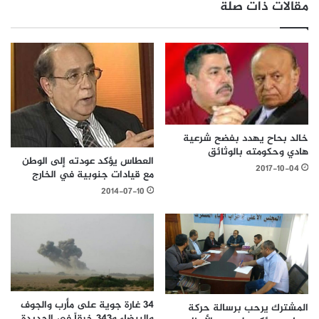
مقالات ذات صلة
خالد بحاح يهدد بفضح شرعية
هادي وحكومته بالوثائق
العطاس يؤكد عودته إلى الوطن
2017-10-04
مع قيادات جنوبية في الخارج
2014-07-10
34 غارة جوية على مأرب والجوف
المشترك يرحب برسالة حركة
والبيضاء و343 خرقاً في الحديدة