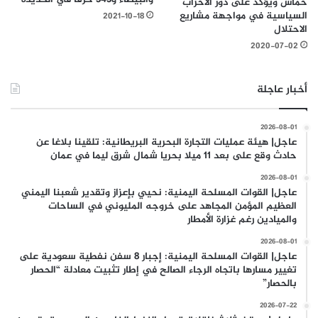
حماس ويؤكد على دور الأحزاب
السياسية في مواجهة مشاريع
2021-10-18
الاحتلال
2020-07-02
أخبار عاجلة
2026-08-01
عاجل| هيئة عمليات التجارة البحرية البريطانية: تلقينا بلاغا عن
حادث وقع على بعد 11 ميلا بحريا شمال شرق ليما في عمان
2026-08-01
عاجل| القوات المسلحة اليمنية: نحيي بإعزاز وتقدير شعبنا اليمني
العظيم المؤمن المجاهد على خروجه المليوني في الساحات
والميادين رغم غزارة الأمطار
2026-08-01
عاجل| القوات المسلحة اليمنية: إجبار 8 سفن نفطية سعودية على
تغيير مسارها باتجاه الرجاء الصالح في إطار تثبيت معادلة “الحصار
بالحصار”
2026-07-22