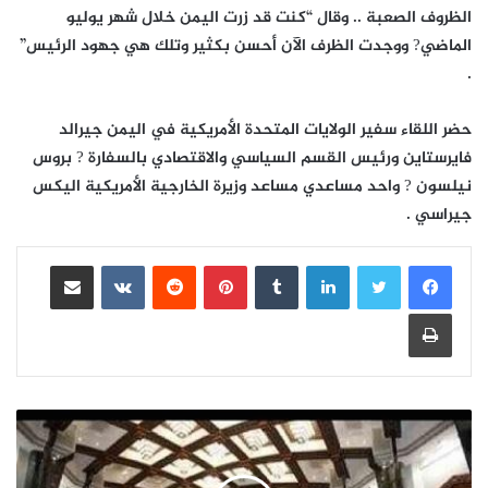
الظروف الصعبة .. وقال “كنت قد زرت اليمن خلال شهر يوليو
الماضي? ووجدت الظرف الآن أحسن بكثير وتلك هي جهود الرئيس”
.
حضر اللقاء سفير الولايات المتحدة الأمريكية في اليمن جيرالد
فايرستاين ورئيس القسم السياسي والاقتصادي بالسفارة ? بروس
نيلسون ? واحد مساعدي مساعد وزيرة الخارجية الأمريكية اليكس
جيراسي .
لينكدإن
بينتيريست
مشاركة عبر البريد
طباعة