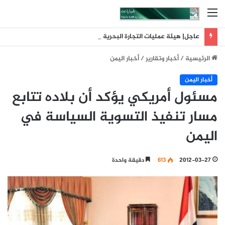
القائمة
عاجل| هيئة عمليات التجارة البحرية البريطانية: تلقينا بلاغا عن حادث وقع على بعد 11 ميلا بحريا شمال شرق ليما في عمان
الرئيسية
/
أخبار وتقارير
/
أخبار اليمن
أخبار اليمن
مسئول أمريكي يؤكد أن بلاده تتابع
مسار تنفيذ التسوية السياسة في
اليمن
2012-03-27
613
دقيقة واحدة