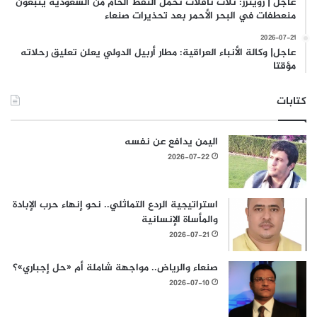
عاجل | رويترز: ثلاث ناقلات تحمل النفط الخام من السعودية يتبعون
منعطفات في البحر الأحمر بعد تحذيرات صنعاء
2026-07-21
عاجل| وكالة الأنباء العراقية: مطار أربيل الدولي يعلن تعليق رحلاته
مؤقتا
كتابات
اليمن يدافع عن نفسه
2026-07-22
استراتيجية الردع التماثلي.. نحو إنهاء حرب الإبادة
والمأساة الإنسانية
2026-07-21
صنعاء والرياض.. مواجهة شاملة أم «حل إجباري»؟
2026-07-10