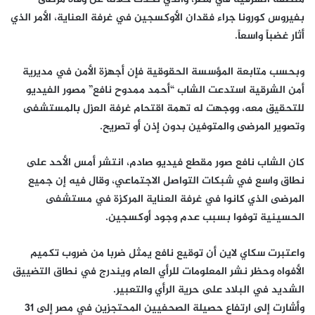
بفيروس كورونا جراء فقدان الأوكسجين في غرفة العناية، الأمر الذي
أثار غضباً واسعاً.
وبحسب متابعة المؤسسة الحقوقية فإن أجهزة الأمن في مديرية
أمن الشرقية استدعت الشاب “أحمد ممدوح نافع” مصور الفيديو
للتحقيق معه، ووجهت له تهمة اقتحام غرفة العزل بالمستشفى
وتصوير المرضى والمتوفين بدون إذن أو تصريح.
كان الشاب نافع صور مقطع فيديو صادم، انتشر أمس الأحد على
نطاق واسع في شبكات التواصل الاجتماعي، وقال فيه إن جميع
المرضى الذي كانوا في غرفة العناية المركزة في مستشفى
الحسينية توفوا بسبب عدم وجود أوكسجين.
واعتبرت سكاي لاين أن توقيع نافع يمثل ضربا من ضروب تكميم
الأفواه وحظر نشر المعلومات للرأي العام ويندرج في نطاق التضييق
الشديد في البلاد على حرية الرأي والتعبير.
وأشارت إلى ارتفاع حصيلة الصحفيين المحتجزين في مصر إلى 31