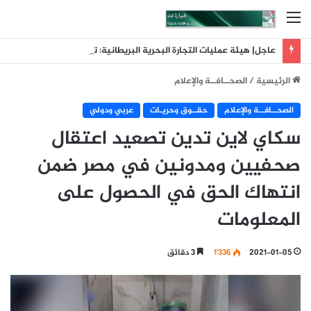
القائمة
عاجل| هيئة عمليات التجارة البحرية البريطانية: تلقينا بلاغا عن حادث وقع على بعد 11 ميلا بحريا شمال شرق ليما في عمان
الرئيسية
/
الصحــافــة والإعلام
الصحــافــة والإعلام
حقــوق وحريـات
عربي ودولي
سكاي لاين تدين تصعيد اعتقال
صحفيين ومدونين في مصر ضمن
انتهاك الحق في الحصول على
المعلومات
2021-01-05
1٬336
3 دقائق