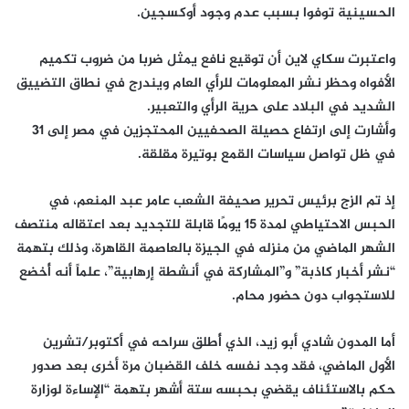
الحسينية توفوا بسبب عدم وجود أوكسجين.
واعتبرت سكاي لاين أن توقيع نافع يمثل ضربا من ضروب تكميم
الأفواه وحظر نشر المعلومات للرأي العام ويندرج في نطاق التضييق
الشديد في البلاد على حرية الرأي والتعبير.
وأشارت إلى ارتفاع حصيلة الصحفيين المحتجزين في مصر إلى 31
في ظل تواصل سياسات القمع بوتيرة مقلقة.
إذ تم الزج برئيس تحرير صحيفة الشعب عامر عبد المنعم، في
الحبس الاحتياطي لمدة 15 يومًا قابلة للتجديد بعد اعتقاله منتصف
الشهر الماضي من منزله في الجيزة بالعاصمة القاهرة، وذلك بتهمة
“نشر أخبار كاذبة” و”المشاركة في أنشطة إرهابية”، علماً أنه أُخضع
للاستجواب دون حضور محام.
أما المدون شادي أبو زيد، الذي أُطلق سراحه في أكتوبر/تشرين
الأول الماضي، فقد وجد نفسه خلف القضبان مرة أخرى بعد صدور
حكم بالاستئناف يقضي بحبسه ستة أشهر بتهمة “الإساءة لوزارة