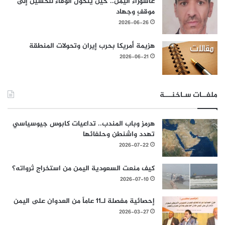
عاشوراء اليمن.. حين يتحول الوفاء للحسين إلى
موقفٍ وجهاد
2026-06-26
هزيمة أمريكا بحرب إيران وتحولات المنطقة
2026-06-21
ملفــات سـاخنـــة
هرمز وباب المندب.. تداعيات كابوس جيوسياسي
تهدد واشنطن وحلفائها
2026-07-22
كيف منعت السعودية اليمن من استخراج ثرواته؟
2026-07-10
إحصائية مفصلة لـ11 عاماً من العدوان على اليمن
2026-03-27