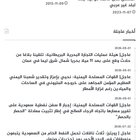
2013-11-09
لبلد غير عربي
2023-11-07
أخبار عاجلة
2026-08-01
عاجل| هيئة عمليات التجارة البحرية البريطانية: تلقينا بلاغا عن
حادث وقع على بعد 11 ميلا بحريا شمال شرق ليما في عمان
2026-08-01
عاجل| القوات المسلحة اليمنية: نحيي بإعزاز وتقدير شعبنا اليمني
العظيم المؤمن المجاهد على خروجه المليوني في الساحات
والميادين رغم غزارة الأمطار
2026-08-01
عاجل| القوات المسلحة اليمنية: إجبار 8 سفن نفطية سعودية على
تغيير مسارها باتجاه الرجاء الصالح في إطار تثبيت معادلة “الحصار
بالحصار”
2026-07-22
عاجل | رويترز: ثلاث ناقلات تحمل النفط الخام من السعودية يتبعون
منعطفات في البحر الأحمر بعد تحذيرات صنعاء