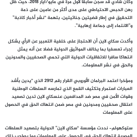
وكان شادي قد سُجن سابقًا لأول مرة في مايو/أيار 2018، حيث ظل
رهن الحبس الاحتياطي على مدى أكثر من عامين على ذمة
التحقيق في إطار قضيتين جنائيتين، بتهمة “نشر أخبار كاذبة”
و”الانتماء إلى جماعة إرهابية”.
وأكدت سكاي لاين أن الاحتجاز على خلفية التعبير عن الرأي يشكل
إجراء تعسفيا بما يخالف المواثيق الدولية فضلا عن أنه يمثل
انتهاكا سافرا للاتفاقيات الدولية التي تحمي الصحفيين والمدونين
والحق في نشر المعلومات.
ومؤخرا اعتمد البرلمان الأوروبي القرار رقم 2912 الذي “يدين بأشد
العبارات استمرار وتكثيف القمع الذي تمارسه السلطات الوطنية
وقوات الأمن في مصر ضد المدافعين عنسكاي لاين تدين تصعيد
اعتقال صحفيين ومدونين في مصر ضمن انتهاك الحق في الحصول
على المعلومات
ستوكهولم- نددت مؤسسة “سكاي لاين” الدولية بتصعيد السلطات
المصرية انتهاك الحق في الحصول على المعلومات وما يصاحب ذلك