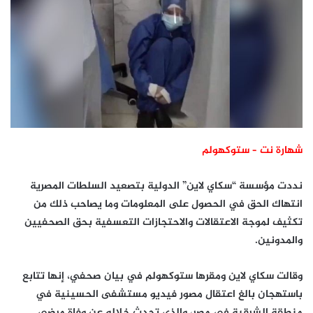
شهارة نت – ستوكهولم
نددت مؤسسة “سكاي لاين” الدولية بتصعيد السلطات المصرية
انتهاك الحق في الحصول على المعلومات وما يصاحب ذلك من
تكثيف لموجة الاعتقالات والاحتجازات التعسفية بحق الصحفيين
والمدونين.
وقالت سكاي لاين ومقرها ستوكهولم في بيان صحفي، إنها تتابع
باستهجان بالغ اعتقال مصور فيديو مستشفى الحسينية في
منطقة الشرقية في مصر، والذي تحدث خلاله عن وفاة مرضى