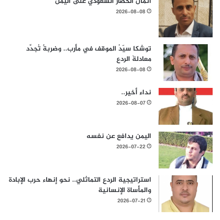
اثمان الحصار السعودي على اليمن
2026-08-08
توشكا سيّدُ الموقف في مأرب.. وضربةٌ تُجدِّد
معادلةَ الردع
2026-08-08
نداء أخير..
2026-08-07
اليمن يدافع عن نفسه
2026-07-22
استراتيجية الردع التماثلي.. نحو إنهاء حرب الإبادة
والمأساة الإنسانية
2026-07-21