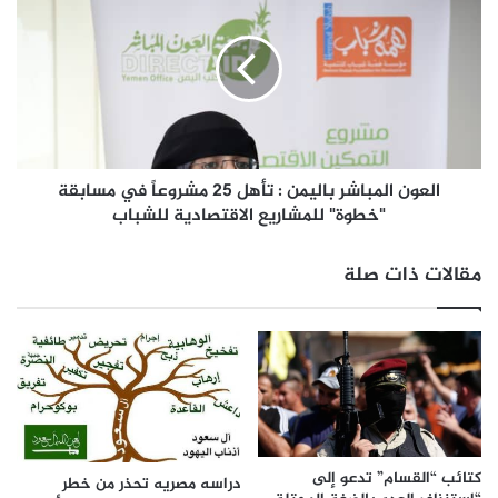
العون المباشر باليمن : تأهل 25 مشروعاً في مسابقة
"خطوة" للمشاريع الاقتصادية للشباب
مقالات ذات صلة
كتائب “القسام” تدعو إلى
دراسه مصريه تحذر من خطر