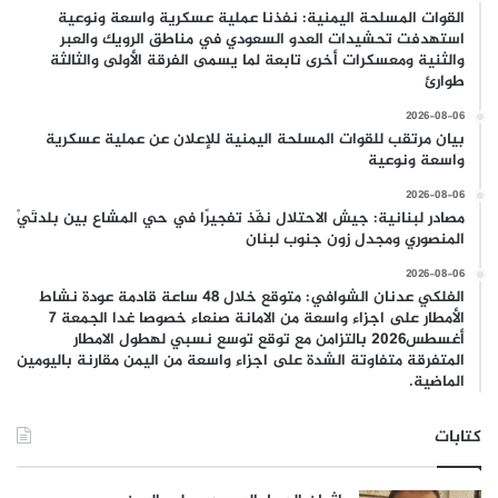
القوات المسلحة اليمنية: نفذنا عملية عسكرية واسعة ونوعية
استهدفت تحشيدات العدو السعودي في مناطق الرويك والعبر
والثنية ومعسكرات أخرى تابعة لما يسمى الفرقة الأولى والثالثة
طوارئ
2026-08-06
بيان مرتقب للقوات المسلحة اليمنية للإعلان عن عملية عسكرية
واسعة ونوعية
2026-08-06
مصادر لبنانية: جيش الاحتلال نفّذ تفجيرًا في حي المشاع بين بلدتَيْ
المنصوري ومجدل زون جنوب لبنان
2026-08-06
الفلكي عدنان الشوافي: متوقع خلال 48 ساعة قادمة عودة نشاط
الأمطار على اجزاء واسعة من الامانة صنعاء خصوصا غدا الجمعة 7
أغسطس2026 بالتزامن مع توقع توسع نسبي لهطول الامطار
المتفرقة متفاوتة الشدة على اجزاء واسعة من اليمن مقارنة باليومين
الماضية.
كتابات