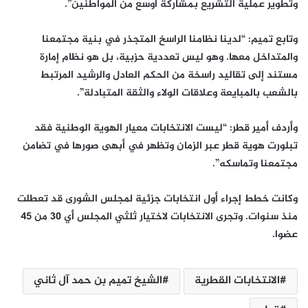
وتطوير عملية التشريع بمشاركة أوسع من المواطنين”.
وتابع تميم: “لدينا نظامنا الراسخ المتجذر في بنية مجتمعنا
والمتداخل معها. وهو ليس تعددية حزبية، بل هو نظام إمارة
مستند إلى تقاليد راسخة من الحكم العادل والرشيد المرتبط
بالشعب بالمبايعة وعلاقات الولاء والثقة المتبادلة”.
وأردف أمير قطر: “ليست الانتخابات معيار الهوية الوطنية فقد
تبلورت هوية قطر عبر الزمان وتظهر في أبهى صورها في تضامن
مجتمعنا وتماسكه”.
وكانت خطط إجراء أول انتخابات جزئية لمجلس الشورى قد تعطلت
منذ سنوات. وتجرى الانتخابات لاختيار ثلثي المجلس أي 30 من 45
عضوا.
الانتخابات القطرية
الشيخ تميم بن حمد آل ثاني