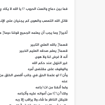
فما بين دماج والست الحروب ?! يا الله لا يكاد ي?
قاتل الله التعصب والهوى كم يجنيان على الإنس
أخيرا?ٍ وما يجب أن يعلمه الجميع قولنا دوما?ٍ م
قسما?ٍ بالله العلي الكبير
قسما?ٍ يعلم صدقه العليم الخبير
أنه لا غرض لنا ولا هوى
غير النزول عند حكم الله
والوقوف على مقتضى أمره
وأن?ا لو علمنا الحق في جانب أقصى الخلق من 
عنه
ولما أنفنا من ات?باعه
ولك?ْن??ِا من أعوانه عليه وأتباعه
فليقل الناظر ما شاء ولا يراقب إلا ربه