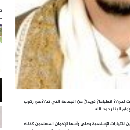
كت
 لدي??ِ انطباعا?ٍ فريدا?ٍ عن الجماعة التي تد??ِعي ركوب
م البنا رحمه الله .
ن للتيارات الإسلامية وعلى رأسها الإخوان المسلمون كذلك