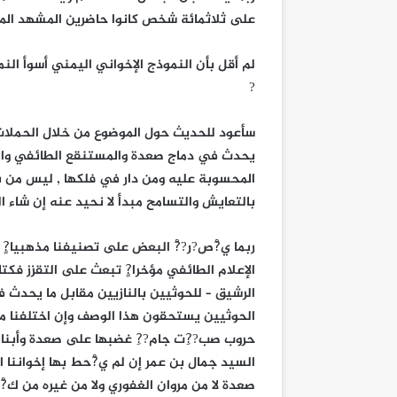
على ثلاثمائة شخص كانوا حاضرين المشهد المري
لم أقل بأن النموذج الإخواني اليمني أسوأ ا
?
سأعود للحديث حول الموضوع من خلال الحملات ال
يحدث في دماج صعدة والمستنقع الطائفي والمذ
المحسوبة عليه ومن دار في فلكها , ليس من باب
بالتعايش والتسامح مبدأ لا نحيد عنه إن شاء الل
ربما ي?ْص?ر??ْ البعض على تصنيفنا مذهبيا?ٍ 
الإعلام الطائفي مؤخرا?ٍ تبعث على التقزز فكت
الرشيق – للحوثيين بالنازيين مقابل ما يحدث
الحوثيين يستحقون هذا الوصف وإن اختلفنا مع
حروب صب??ِت جام??ِ غضبها على صعدة وأبنائها
السيد جمال بن عمر إن لم ي?ْحط بها إخواننا 
صعدة لا من مروان الغفوري ولا من غيره من ك?ْت