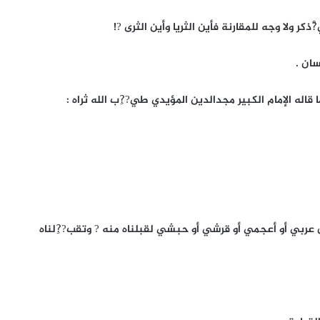
ْذكر ولا وجه للمقارنة فأين الثريا وأين الثرى ?!
ان .
ا قاله الإمام الكبير مجدالدين المؤيدي طي??ِب الله ثراه :
عربي أو أعجمي أو قرشي أو حبشي لقبلناه منه ? وتقب??ِلناه