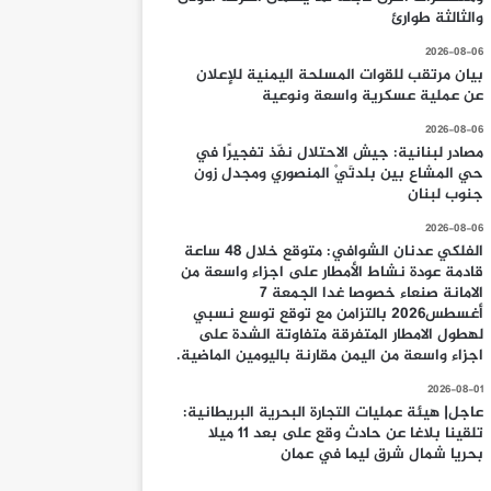
والثالثة طوارئ
2026-08-06
بيان مرتقب للقوات المسلحة اليمنية للإعلان
عن عملية عسكرية واسعة ونوعية
2026-08-06
مصادر لبنانية: جيش الاحتلال نفّذ تفجيرًا في
حي المشاع بين بلدتَيْ المنصوري ومجدل زون
جنوب لبنان
2026-08-06
الفلكي عدنان الشوافي: متوقع خلال 48 ساعة
قادمة عودة نشاط الأمطار على اجزاء واسعة من
الامانة صنعاء خصوصا غدا الجمعة 7
أغسطس2026 بالتزامن مع توقع توسع نسبي
لهطول الامطار المتفرقة متفاوتة الشدة على
اجزاء واسعة من اليمن مقارنة باليومين الماضية.
2026-08-01
عاجل| هيئة عمليات التجارة البحرية البريطانية:
تلقينا بلاغا عن حادث وقع على بعد 11 ميلا
بحريا شمال شرق ليما في عمان