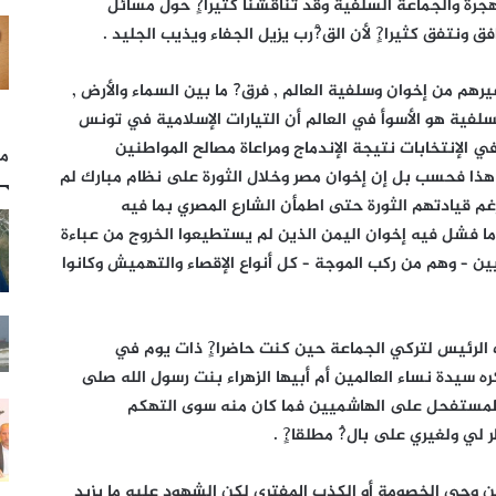
هجرة والجماعة السلفية وقد تناقشنا كثيرا?ٍ حول مسائل
 ونتفق كثيرا?ٍ لأن الق?ْرب يزيل الجفاء ويذيب الجليد .
م من إخوان وسلفية العالم , فرق?َ ما بين السماء والأرض ,
لفية هو الأسوأ في العالم أن التيارات الإسلامية في تونس
لإنتخابات نتيجة الإندماج ومراعاة مصالح المواطنين
مل
ذا فحسب بل إن إخوان مصر وخلال الثورة على نظام مبارك لم
غم قيادتهم الثورة حتى اطمأن الشارع المصري بما فيه
ما فشل فيه إخوان اليمن الذين لم يستطيعوا الخروج من عباءة
قيين – وهم من ركب الموجة – كل أنواع الإقصاء والتهميش وكانوا
الرئيس لتركي الجماعة حين كنت حاضرا?ٍ ذات يوم في
ه سيدة نساء العالمين أم أبيها الزهراء بنت رسول الله صلى
 المستفحل على الهاشميين فما كان منه سوى التهكم
لي ولغيري على بال?ُ مطلقا?ٍ .
ن وحي الخصومة أو الكذب المفترى لكن الشهود عليه ما يزيد