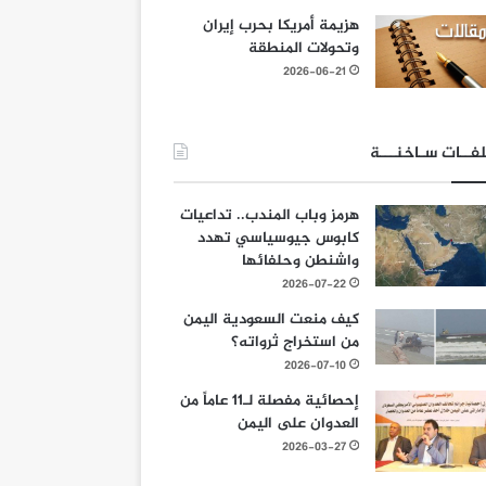
هزيمة أمريكا بحرب إيران
وتحولات المنطقة
2026-06-21
فــات سـاخنـــة
هرمز وباب المندب.. تداعيات
كابوس جيوسياسي تهدد
واشنطن وحلفائها
2026-07-22
كيف منعت السعودية اليمن
من استخراج ثرواته؟
2026-07-10
إحصائية مفصلة لـ11 عاماً من
العدوان على اليمن
2026-03-27