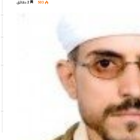
503
2 دقائق