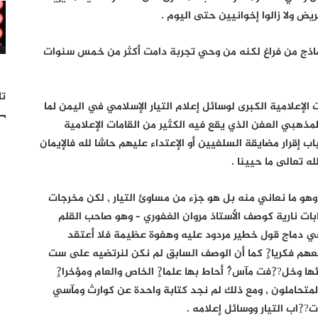
ض ولا زالوا إخوانيين حتى اليوم .
لنماذج من فراغ لكنه من وحي تجربة دامت أكثر من خمس سنوات
تا
إعلامية الكبرى لوسائل إعلام التيار الإسلامي في اليمن لما
هبي العفن الذي يقع فيه الكثير من القامات الإعلامية
 إقرار مضايقة السلفيين أو الإعتداء عليهم حاشا لله فالإيمان
ه تعالى ما حيينا .
وهو ما نعاني منه بل هو جزء من مساوئ التيار , لكن مخرجات
ابات نارية كوصف الأستاذ مروان الغفوري – وهو صاحب القلم
 في دماج قول خطير مردود عليه وهفوة عظيمة فلا أعتقد
هم فكريا?ٍ كما أن الوصف السابق لم نكن لنرتضيه على ست
 وخل??ِفت مآس?ُ أحاط بها علما?ٍ الخاص والعام ومؤخرا?ٍ
المتحاملون , ومع ذلك لم نجد كتابة واحدة عن كوارث ومآسي
??ِاب التيار ووسائل إعلامه .