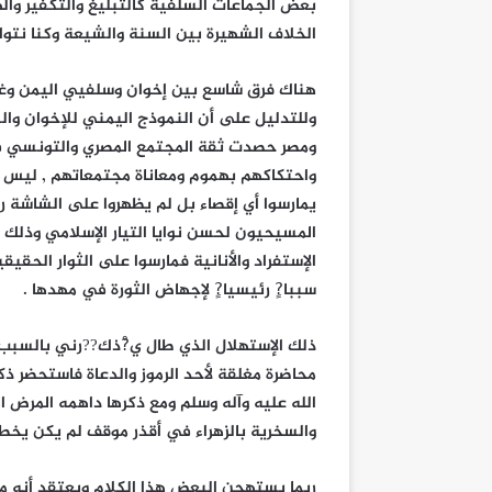
بعض الجماعات السلفية كالتبليغ والتكفير وال
الخلاف الشهيرة بين السنة والشيعة وكنا نتوافق
هناك فرق شاسع بين إخوان وسلفيي اليمن وغيره
وللتدليل على أن النموذج اليمني للإخوان والس
ومصر حصدت ثقة المجتمع المصري والتونسي في ا
واحتكاكهم بهموم ومعاناة مجتمعاتهم , ليس ه
يمارسوا أي إقصاء بل لم يظهروا على الشاشة ر
المسيحيون لحسن نوايا التيار الإسلامي وذلك 
الإستفراد والأنانية فمارسوا على الثوار الحقي
سببا?ٍ رئيسيا?ٍ لإجهاض الثورة في مهدها .
ذلك الإستهلال الذي طال ي?ْذك??رني بالسبب 
محاضرة مغلقة لأحد الرموز والدعاة فاستحضر ذكر
الله عليه وآله وسلم ومع ذكرها داهمه المرض
والسخرية بالزهراء في أقذر موقف لم يكن يخطر 
ربما يستهجن البعض هذا الكلام ويعتقد أنه م