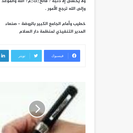
ولا يخشى إلا ذنبه ? فالح?ِك?ِم?ْ الله والموعد 
وإلى الله ترجع الأمور .
خطيب وأمام الجامع الكبير بالروضة – صنعاء
المدير التنفيذي لمنظمة دار السلام
فيسبوك
تويتر