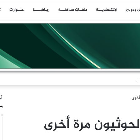
ي ودولي
اﻹقتـصاديـــة
ملفــات سـاخنـــة
ريـاضـــــة
حـــوارات
ك
السعودي عقب ضربة الرويك والعبر والثنية والوديعة
أخ
أخرى
الحوثيون مرة أخرى