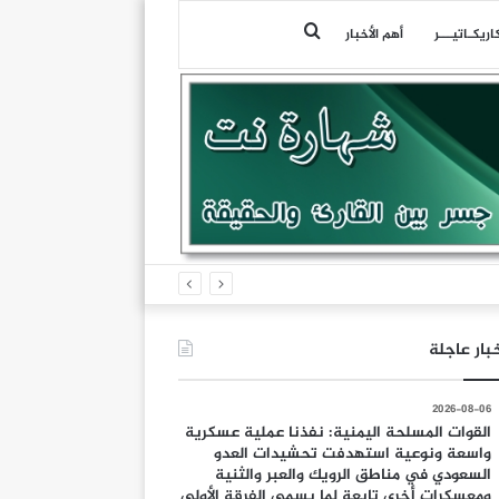
بحث
اريكـاتيـــر
أهم الأخبار
عن
بار عاجلة
2026-08-06
القوات المسلحة اليمنية: نفذنا عملية عسكرية
واسعة ونوعية استهدفت تحشيدات العدو
السعودي في مناطق الرويك والعبر والثنية
ومعسكرات أخرى تابعة لما يسمى الفرقة الأولى