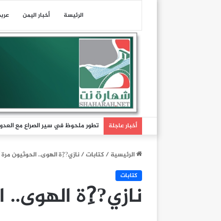
الرئيسة
أخبار اليمن
عرب
تطور ملحوظ في سير الصراع مع العدو 
أخبار عاجلة
الرئيسية
/
كتابات
/
نازي??ِة الهوى.. الحوثيون مرة 
كتابات
نازي??ِة الهوى.. 